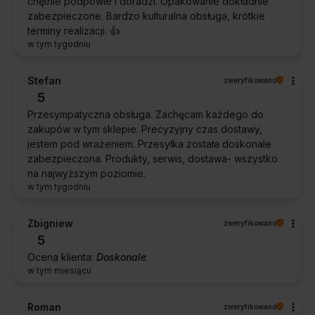
chętnie podpowie i doradzi. Opakowanie dokładnie
zabezpieczone. Bardzo kulturalna obsługa, krótkie
terminy realizacji. 👍️
w tym tygodniu
Stefan
zweryfikowano
5
Przesympatyczna obsługa. Zachęcam każdego do
zakupów w tym sklepie. Precyzyjny czas dostawy,
jestem pod wrażeniem. Przesyłka została doskonale
zabezpieczona. Produkty, serwis, dostawa- wszystko
na najwyższym poziomie.
w tym tygodniu
Zbigniew
zweryfikowano
5
Ocena klienta:
Doskonale
w tym miesiącu
Roman
zweryfikowano