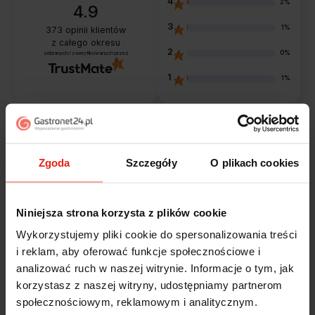
4
2%
4.9
3
1%
373
opinii klientów
z całego okresu
2
0%
zebranych i zweryfikowanych przez
1
1%
Opinie klientów
Zgoda
Szczegóły
O plikach cookies
Jak zbieramy opinie?
filtry
Niniejsza strona korzysta z plików cookie
Wykorzystujemy pliki cookie do spersonalizowania treści
Marcin
zweryfikowano
i reklam, aby oferować funkcje społecznościowe i
5
analizować ruch w naszej witrynie. Informacje o tym, jak
Polecam szybko sprawnie dobrze zapakowane
korzystasz z naszej witryny, udostępniamy partnerom
Zostałem świetnie obsłużony. Brawa dla pracowników.
społecznościowym, reklamowym i analitycznym.
w tym tygodniu