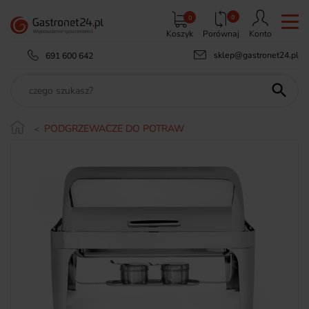
0
0
Koszyk
Porównaj
Konto
sklep@gastronet24.pl
691 600 642

PODGRZEWACZE DO POTRAW