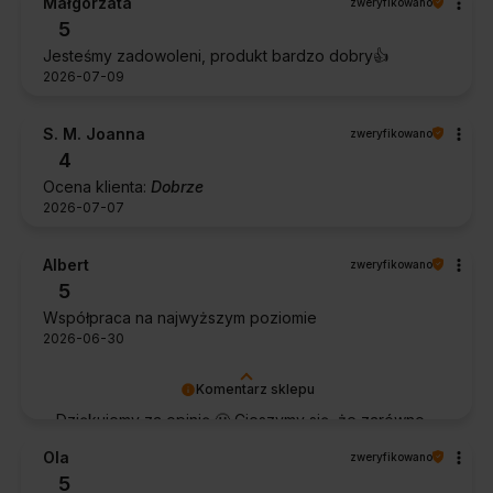
Małgorzata
zweryfikowano
5
Jesteśmy zadowoleni, produkt bardzo dobry👍️
2026-07-09
S. M. Joanna
zweryfikowano
4
Ocena klienta:
Dobrze
2026-07-07
Albert
zweryfikowano
5
Współpraca na najwyższym poziomie
2026-06-30
Komentarz sklepu
Dziękujemy za opinię 🙂 Cieszymy się, że zarówno
współpraca, jak i zakup spełniły Pana oczekiwania.
Ola
zweryfikowano
Dziękujemy za zaufanie.
5