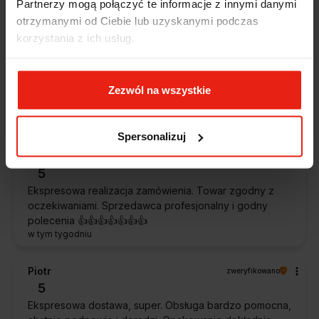
Partnerzy mogą połączyć te informacje z innymi danymi
otrzymanymi od Ciebie lub uzyskanymi podczas
Alicja
zweryfikowano
korzystania z ich usług.
5
Jestem zaskoczona, że ta paczka dotarła do mnie tak
szybko. Paczka dotarła cała i zdrowa. Szybko,
Zezwól na wszystkie
sprawnie, bez problemów. Bardzo pomocna obsługa
klienta.
w tym tygodniu
Spersonalizuj
Magdalena
zweryfikowano
5
Ekspresowa realizacja zamówienia. Towar zgodny z
oczekiwaniami. Sprzedawca profesjonalny i godny
polecenia 👍️👍️👍️👍️👍️👍️👍️
w tym tygodniu
Piotr
zweryfikowano
5
Ekspresowa dostawa, super. Obsługa bardzo pomocna,