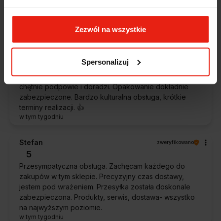
oczekiwaniami. Sprzedawca profesjonalny i godny
polecenia 👍️👍️👍️👍️👍️👍️👍️
w tym tygodniu
Zezwól na wszystkie
Piotr
zweryfikowano
Spersonalizuj
5
Ekspresowa dostawa, super. Obsługa bardzo pomocna,
chętnie podpowie i doradzi. Opakowanie dokładnie
zabezpieczone. Bardzo kulturalna obsługa, krótkie
terminy realizacji. 👍️
w tym tygodniu
Stefan
zweryfikowano
5
Przesympatyczna obsługa. Zachęcam każdego do
zakupów w tym sklepie. Precyzyjny czas dostawy,
jestem pod wrażeniem. Przesyłka została doskonale
zabezpieczona. Produkty, serwis, dostawa- wszystko
na najwyższym poziomie.
w tym tygodniu