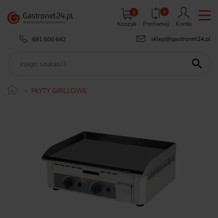
0
0
Koszyk
Porównaj
Konto
sklep@gastronet24.pl
691 600 642

PŁYTY GRILLOWE