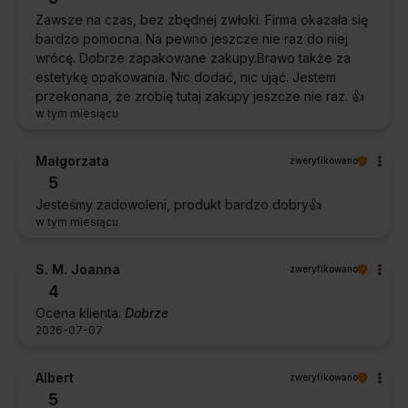
Zawsze na czas, bez zbędnej zwłoki. Firma okazała się
bardzo pomocna. Na pewno jeszcze nie raz do niej
wrócę. Dobrze zapakowane zakupy.Brawo także za
estetykę opakowania. Nic dodać, nic ująć. Jestem
przekonana, że zrobię tutaj zakupy jeszcze nie raz. 👍️
w tym miesiącu
Małgorzata
zweryfikowano
5
Jesteśmy zadowoleni, produkt bardzo dobry👍️
w tym miesiącu
S. M. Joanna
zweryfikowano
4
Ocena klienta:
Dobrze
2026-07-07
Albert
zweryfikowano
5