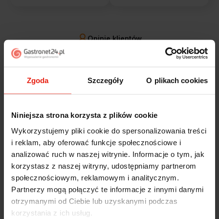
Opinie klientów
Jak zbieramy opinie?
filtry
Zgoda
Szczegóły
O plikach cookies
Alicja
zweryfikowano
5
Niniejsza strona korzysta z plików cookie
Jestem zaskoczona, że ta paczka dotarła do mnie tak
Wykorzystujemy pliki cookie do spersonalizowania treści
szybko. Paczka dotarła cała i zdrowa. Szybko,
i reklam, aby oferować funkcje społecznościowe i
sprawnie, bez problemów. Bardzo pomocna obsługa
analizować ruch w naszej witrynie. Informacje o tym, jak
klienta.
korzystasz z naszej witryny, udostępniamy partnerom
dzisiaj
społecznościowym, reklamowym i analitycznym.
Partnerzy mogą połączyć te informacje z innymi danymi
Magdalena
zweryfikowano
otrzymanymi od Ciebie lub uzyskanymi podczas
5
korzystania z ich usług.
Ekspresowa realizacja zamówienia. Towar zgodny z