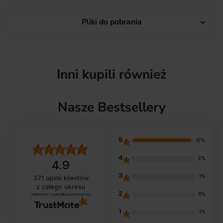
Pliki do pobrania

Inni kupili również
Nasze Bestsellery
5
97%
4
2%
4.9
3
1%
371
opinii klientów
z całego okresu
2
0%
zebranych i zweryfikowanych przez
1
1%