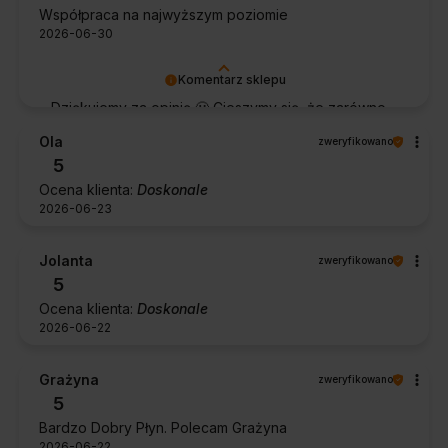
Współpraca na najwyższym poziomie
2026-06-30
Komentarz sklepu
Dziękujemy za opinię 🙂 Cieszymy się, że zarówno
współpraca, jak i zakup spełniły Pana oczekiwania.
Ola
zweryfikowano
Dziękujemy za zaufanie.
5
Ocena klienta:
Doskonale
2026-06-23
Jolanta
zweryfikowano
5
Ocena klienta:
Doskonale
2026-06-22
Grażyna
zweryfikowano
5
Bardzo Dobry Płyn. Polecam Grażyna
2026-06-22