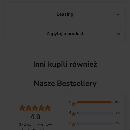
Leasing

Zapytaj o produkt

Inni kupili również
Nasze Bestsellery
5
97%
4
2%
4.9
3
1%
372
opinii klientów
z całego okresu