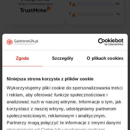
2
0%
zebranych i zweryfikowanych przez
1
1%
Opinie klientów
Jak zbieramy opinie?
filtry
Zgoda
Szczegóły
O plikach cookies
Niniejsza strona korzysta z plików cookie
Alicja
zweryfikowano
Wykorzystujemy pliki cookie do spersonalizowania treści
5
i reklam, aby oferować funkcje społecznościowe i
Jestem zaskoczona, że ta paczka dotarła do mnie tak
analizować ruch w naszej witrynie. Informacje o tym, jak
szybko. Paczka dotarła cała i zdrowa. Szybko,
sprawnie, bez problemów. Bardzo pomocna obsługa
korzystasz z naszej witryny, udostępniamy partnerom
klienta.
społecznościowym, reklamowym i analitycznym.
wczoraj
Partnerzy mogą połączyć te informacje z innymi danymi
otrzymanymi od Ciebie lub uzyskanymi podczas