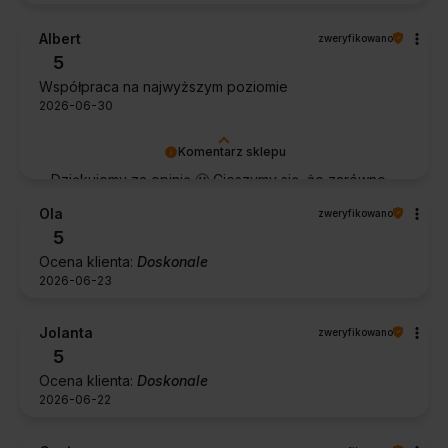
Albert
zweryfikowano
5
Współpraca na najwyższym poziomie
2026-06-30
Komentarz sklepu
Dziękujemy za opinię 🙂 Cieszymy się, że zarówno
współpraca, jak i zakup spełniły Pana oczekiwania.
Ola
zweryfikowano
Dziękujemy za zaufanie.
5
Ocena klienta:
Doskonale
2026-06-23
Jolanta
zweryfikowano
5
Ocena klienta:
Doskonale
2026-06-22