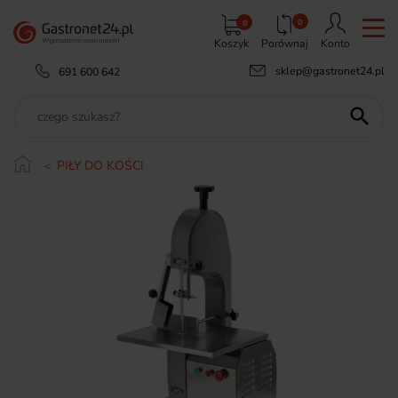
0
0
Koszyk
Porównaj
Konto
sklep@gastronet24.pl
691 600 642

PIŁY DO KOŚCI