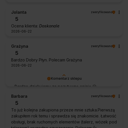
Jolanta
zweryfikowano
5
Ocena klienta:
Doskonale
2026-06-22
Grażyna
zweryfikowano
5
Bardzo Dobry Płyn. Polecam Grażyna
2026-06-22
Komentarz sklepu
Bardzo dziękujemy za pozytywną opinię 🙂
Życzymy, aby płyn nadal zapewniał doskonałe
Barbara
zweryfikowano
efekty przy każdym użyciu.
5
To już kolejna zakupiona przeze mnie sztuka.Pierwszą
zakupiłem rok temu i sprawdza się znakomicie. Łatwość
obsługi, brak ruchomych elementów (talerz, wózek pod
talerzem),wygodne czyszczenie. Polecam.👍️