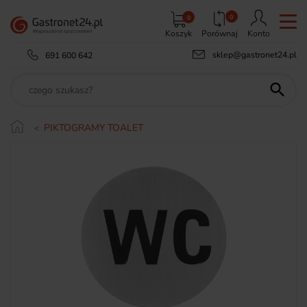
0
0
Koszyk
Porównaj
Konto
sklep@gastronet24.pl
691 600 642

PIKTOGRAMY TOALET