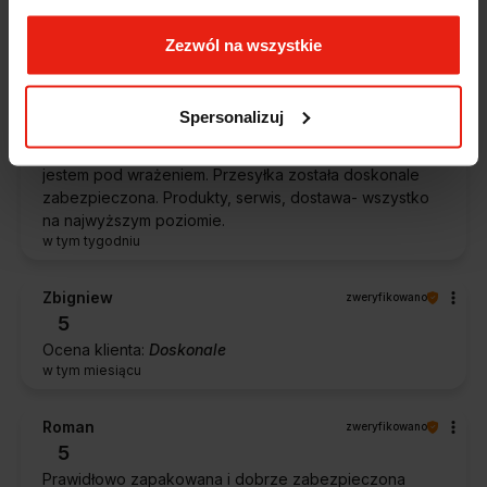
w tym tygodniu
Zezwól na wszystkie
Stefan
zweryfikowano
5
Spersonalizuj
Przesympatyczna obsługa. Zachęcam każdego do
zakupów w tym sklepie. Precyzyjny czas dostawy,
jestem pod wrażeniem. Przesyłka została doskonale
zabezpieczona. Produkty, serwis, dostawa- wszystko
na najwyższym poziomie.
w tym tygodniu
Zbigniew
zweryfikowano
5
Ocena klienta:
Doskonale
w tym miesiącu
Roman
zweryfikowano
5
Prawidłowo zapakowana i dobrze zabezpieczona