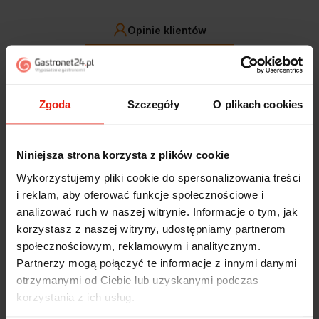
Opinie klientów
Jak zbieramy opinie?
filtry
Zgoda
Szczegóły
O plikach cookies
Magdalena
zweryfikowano
5
Niniejsza strona korzysta z plików cookie
Ekspresowa realizacja zamówienia. Towar zgodny z
oczekiwaniami. Sprzedawca profesjonalny i godny
Wykorzystujemy pliki cookie do spersonalizowania treści
polecenia 👍️👍️👍️👍️👍️👍️👍️
i reklam, aby oferować funkcje społecznościowe i
w tym tygodniu
analizować ruch w naszej witrynie. Informacje o tym, jak
korzystasz z naszej witryny, udostępniamy partnerom
Piotr
zweryfikowano
społecznościowym, reklamowym i analitycznym.
5
Partnerzy mogą połączyć te informacje z innymi danymi
Ekspresowa dostawa, super. Obsługa bardzo pomocna,
otrzymanymi od Ciebie lub uzyskanymi podczas
chętnie podpowie i doradzi. Opakowanie dokładnie
korzystania z ich usług.
zabezpieczone. Bardzo kulturalna obsługa, krótkie
terminy realizacji. 👍️