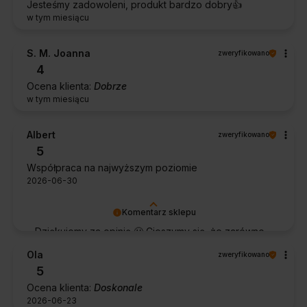
Jesteśmy zadowoleni, produkt bardzo dobry👍️
w tym miesiącu
S. M. Joanna
zweryfikowano
4
Ocena klienta:
Dobrze
w tym miesiącu
Albert
zweryfikowano
5
Współpraca na najwyższym poziomie
2026-06-30
Komentarz sklepu
Dziękujemy za opinię 🙂 Cieszymy się, że zarówno
współpraca, jak i zakup spełniły Pana oczekiwania.
Ola
zweryfikowano
Dziękujemy za zaufanie.
5
Ocena klienta:
Doskonale
2026-06-23