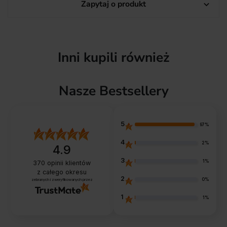
Zapytaj o produkt

Inni kupili również
Nasze Bestsellery
5
97%
4
2%
4.9
3
1%
370
opinii klientów
z całego okresu
2
0%
zebranych i zweryfikowanych przez
1
1%