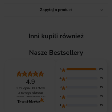
Zapytaj o produkt

Inni kupili również
Nasze Bestsellery
5
97%
4
2%
4.9
3
1%
372
opinii klientów
z całego okresu
2
0%
zebranych i zweryfikowanych przez
1
1%