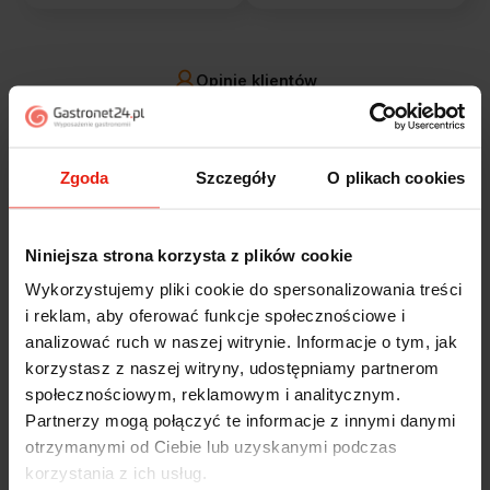
Opinie klientów
Jak zbieramy opinie?
filtry
Zgoda
Szczegóły
O plikach cookies
Alicja
zweryfikowano
5
Niniejsza strona korzysta z plików cookie
Jestem zaskoczona, że ta paczka dotarła do mnie tak
Wykorzystujemy pliki cookie do spersonalizowania treści
szybko. Paczka dotarła cała i zdrowa. Szybko,
i reklam, aby oferować funkcje społecznościowe i
sprawnie, bez problemów. Bardzo pomocna obsługa
analizować ruch w naszej witrynie. Informacje o tym, jak
klienta.
korzystasz z naszej witryny, udostępniamy partnerom
wczoraj
społecznościowym, reklamowym i analitycznym.
Partnerzy mogą połączyć te informacje z innymi danymi
Magdalena
zweryfikowano
otrzymanymi od Ciebie lub uzyskanymi podczas
5
korzystania z ich usług.
Ekspresowa realizacja zamówienia. Towar zgodny z