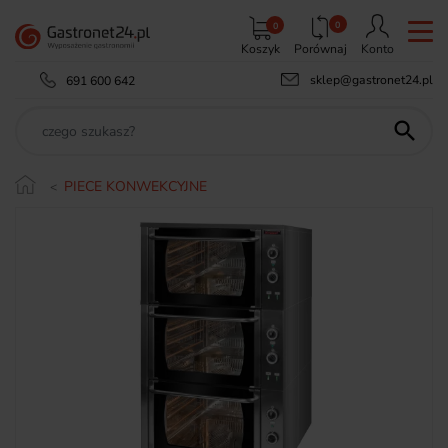
0
0
Koszyk
Porównaj
Konto
sklep@gastronet24.pl
691 600 642

PIECE KONWEKCYJNE