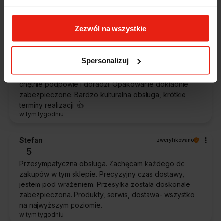
oczekiwaniami. Sprzedawca profesjonalny i godny
polecenia 👍️👍️👍️👍️👍️👍️👍️
w tym tygodniu
Zezwól na wszystkie
Piotr
zweryfikowano
Spersonalizuj
5
Ekspresowa dostawa, super. Obsługa bardzo pomocna,
chętnie podpowie i doradzi. Opakowanie dokładnie
zabezpieczone. Bardzo kulturalna obsługa, krótkie
terminy realizacji. 👍️
w tym tygodniu
Stefan
zweryfikowano
5
Przesympatyczna obsługa. Zachęcam każdego do
zakupów w tym sklepie. Precyzyjny czas dostawy,
jestem pod wrażeniem. Przesyłka została doskonale
zabezpieczona. Produkty, serwis, dostawa- wszystko
na najwyższym poziomie.
w tym tygodniu