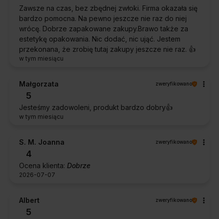
Zawsze na czas, bez zbędnej zwłoki. Firma okazała się
bardzo pomocna. Na pewno jeszcze nie raz do niej
wrócę. Dobrze zapakowane zakupy.Brawo także za
estetykę opakowania. Nic dodać, nic ująć. Jestem
przekonana, że zrobię tutaj zakupy jeszcze nie raz. 👍️
w tym miesiącu
Małgorzata
zweryfikowano
5
Jesteśmy zadowoleni, produkt bardzo dobry👍️
w tym miesiącu
S. M. Joanna
zweryfikowano
4
Ocena klienta:
Dobrze
2026-07-07
Albert
zweryfikowano
5