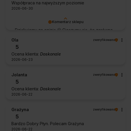
Współpraca na najwyższym poziomie
2026-06-30
Komentarz sklepu
Dziękujemy za opinię 🙂 Cieszymy się, że zarówno
współpraca, jak i zakup spełniły Pana oczekiwania.
Ola
zweryfikowano
Dziękujemy za zaufanie.
5
Ocena klienta:
Doskonale
2026-06-23
Jolanta
zweryfikowano
5
Ocena klienta:
Doskonale
2026-06-22
Grażyna
zweryfikowano
5
Bardzo Dobry Płyn. Polecam Grażyna
2026-06-22