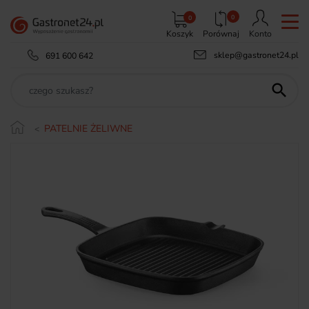
0
0
Koszyk
Porównaj
Konto
sklep@gastronet24.pl
691 600 642

PATELNIE ŻELIWNE