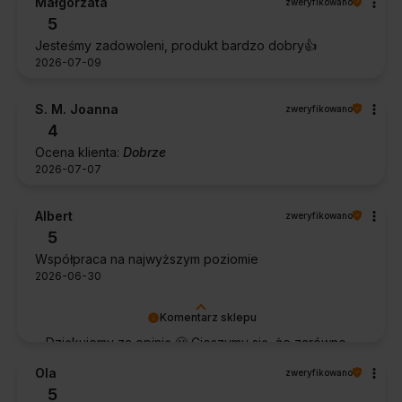
Małgorzata
zweryfikowano
5
Jesteśmy zadowoleni, produkt bardzo dobry👍️
2026-07-09
S. M. Joanna
zweryfikowano
4
Ocena klienta:
Dobrze
2026-07-07
Albert
zweryfikowano
5
Współpraca na najwyższym poziomie
2026-06-30
Komentarz sklepu
Dziękujemy za opinię 🙂 Cieszymy się, że zarówno
współpraca, jak i zakup spełniły Pana oczekiwania.
Ola
zweryfikowano
Dziękujemy za zaufanie.
5