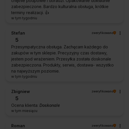
chętnie podpowie i doradzi. Opakowanie dokładnie
zabezpieczone. Bardzo kulturalna obsługa, krótkie
terminy realizacji. 👍️
w tym tygodniu
Stefan
zweryfikowano
5
Przesympatyczna obsługa. Zachęcam każdego do
zakupów w tym sklepie. Precyzyjny czas dostawy,
jestem pod wrażeniem. Przesyłka została doskonale
zabezpieczona. Produkty, serwis, dostawa- wszystko
na najwyższym poziomie.
w tym tygodniu
Zbigniew
zweryfikowano
5
Ocena klienta:
Doskonale
w tym miesiącu
Roman
zweryfikowano