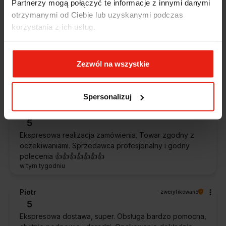
Partnerzy mogą połączyć te informacje z innymi danymi
otrzymanymi od Ciebie lub uzyskanymi podczas
Alicja
zweryfikowano
korzystania z ich usług.
5
Jestem zaskoczona, że ta paczka dotarła do mnie tak
szybko. Paczka dotarła cała i zdrowa. Szybko,
Zezwól na wszystkie
sprawnie, bez problemów. Bardzo pomocna obsługa
klienta.
w tym tygodniu
Spersonalizuj
Magdalena
zweryfikowano
5
Ekspresowa realizacja zamówienia. Towar zgodny z
oczekiwaniami. Sprzedawca profesjonalny i godny
polecenia 👍️👍️👍️👍️👍️👍️👍️
w tym tygodniu
Piotr
zweryfikowano
5
Ekspresowa dostawa, super. Obsługa bardzo pomocna,