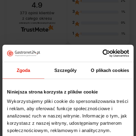
4
2%
4.9
3
1%
373
opinii klientów
z całego okresu
2
0%
zebranych i zweryfikowanych przez
1
1%
Opinie klientów
Zgoda
Szczegóły
O plikach cookies
Jak zbieramy opinie?
filtry
Niniejsza strona korzysta z plików cookie
Wykorzystujemy pliki cookie do spersonalizowania treści
Marcin
zweryfikowano
i reklam, aby oferować funkcje społecznościowe i
5
analizować ruch w naszej witrynie. Informacje o tym, jak
Polecam szybko sprawnie dobrze zapakowane
korzystasz z naszej witryny, udostępniamy partnerom
Zostałem świetnie obsłużony. Brawa dla pracowników.
społecznościowym, reklamowym i analitycznym.
wczoraj