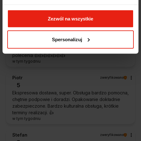
klienta.
w tym tygodniu
Zezwól na wszystkie
Magdalena
zweryfikowano
5
Spersonalizuj
Ekspresowa realizacja zamówienia. Towar zgodny z
oczekiwaniami. Sprzedawca profesjonalny i godny
polecenia 👍️👍️👍️👍️👍️👍️👍️
w tym tygodniu
Piotr
zweryfikowano
5
Ekspresowa dostawa, super. Obsługa bardzo pomocna,
chętnie podpowie i doradzi. Opakowanie dokładnie
zabezpieczone. Bardzo kulturalna obsługa, krótkie
terminy realizacji. 👍️
w tym tygodniu
Stefan
zweryfikowano