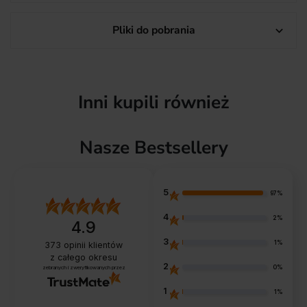
Pliki do pobrania

Inni kupili również
Nasze Bestsellery
5
97%
4
2%
4.9
3
1%
373
opinii klientów
z całego okresu
2
0%
zebranych i zweryfikowanych przez
1
1%