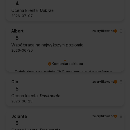
4
Ocena klienta:
Dobrze
2026-07-07
Albert
zweryfikowano
5
Współpraca na najwyższym poziomie
2026-06-30
Komentarz sklepu
Dziękujemy za opinię 🙂 Cieszymy się, że zarówno
współpraca, jak i zakup spełniły Pana oczekiwania.
Ola
zweryfikowano
Dziękujemy za zaufanie.
5
Ocena klienta:
Doskonale
2026-06-23
Jolanta
zweryfikowano
5