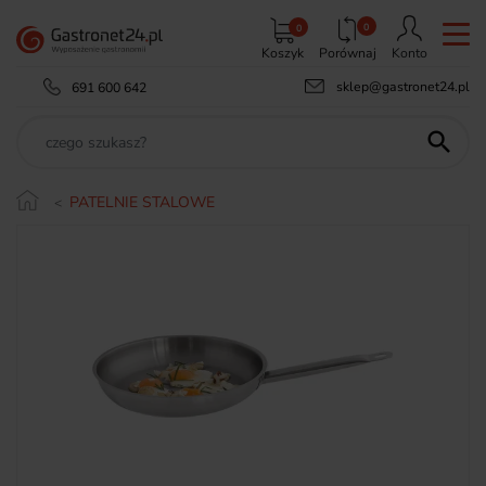
0
0
Koszyk
Porównaj
Konto
sklep@gastronet24.pl
691 600 642

PATELNIE STALOWE