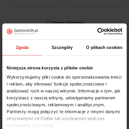
Opinie klientów
Jak zbieramy opinie?
filtry
Zgoda
Szczegóły
O plikach cookies
Marcin
zweryfikowano
5
Niniejsza strona korzysta z plików cookie
Polecam szybko sprawnie dobrze zapakowane
Wykorzystujemy pliki cookie do spersonalizowania treści
Zostałem świetnie obsłużony. Brawa dla pracowników.
i reklam, aby oferować funkcje społecznościowe i
wczoraj
analizować ruch w naszej witrynie. Informacje o tym, jak
korzystasz z naszej witryny, udostępniamy partnerom
Alicja
zweryfikowano
społecznościowym, reklamowym i analitycznym.
5
Partnerzy mogą połączyć te informacje z innymi danymi
Jestem zaskoczona, że ta paczka dotarła do mnie tak
otrzymanymi od Ciebie lub uzyskanymi podczas
szybko. Paczka dotarła cała i zdrowa. Szybko,
korzystania z ich usług.
sprawnie, bez problemów. Bardzo pomocna obsługa