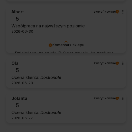
Albert
zweryfikowano
5
Współpraca na najwyższym poziomie
2026-06-30
Komentarz sklepu
Dziękujemy za opinię 🙂 Cieszymy się, że zarówno
współpraca, jak i zakup spełniły Pana oczekiwania.
Ola
zweryfikowano
Dziękujemy za zaufanie.
5
Ocena klienta:
Doskonale
2026-06-23
Jolanta
zweryfikowano
5
Ocena klienta:
Doskonale
2026-06-22