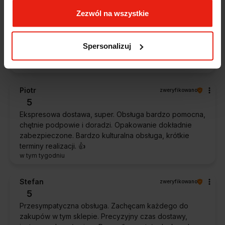
Magdalena
zweryfikowano
Zezwól na wszystkie
5
Ekspresowa realizacja zamówienia. Towar zgodny z
oczekiwaniami. Sprzedawca profesjonalny i godny
Spersonalizuj
polecenia 👍️👍️👍️👍️👍️👍️👍️
w tym tygodniu
Piotr
zweryfikowano
5
Ekspresowa dostawa, super. Obsługa bardzo pomocna,
chętnie podpowie i doradzi. Opakowanie dokładnie
zabezpieczone. Bardzo kulturalna obsługa, krótkie
terminy realizacji. 👍️
w tym tygodniu
Stefan
zweryfikowano
5
Przesympatyczna obsługa. Zachęcam każdego do
zakupów w tym sklepie. Precyzyjny czas dostawy,