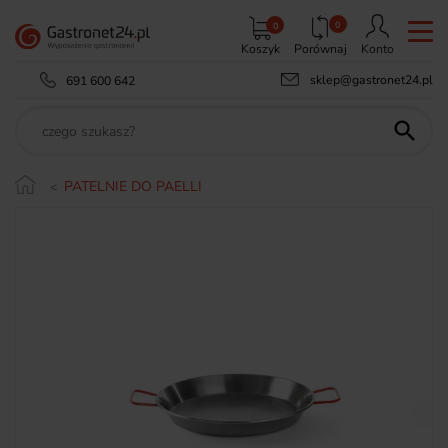
0
0
Koszyk
Porównaj
Konto
sklep@gastronet24.pl
691 600 642

PATELNIE DO PAELLI