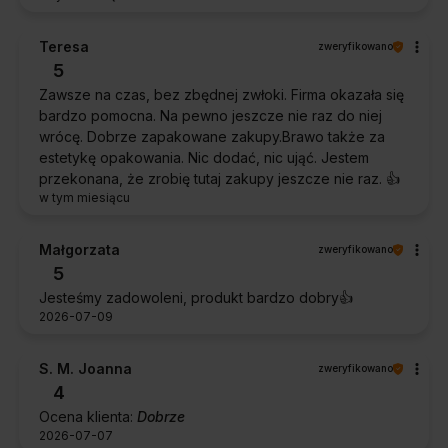
Teresa
zweryfikowano
5
Zawsze na czas, bez zbędnej zwłoki. Firma okazała się
bardzo pomocna. Na pewno jeszcze nie raz do niej
wrócę. Dobrze zapakowane zakupy.Brawo także za
estetykę opakowania. Nic dodać, nic ująć. Jestem
przekonana, że zrobię tutaj zakupy jeszcze nie raz. 👍️
w tym miesiącu
Małgorzata
zweryfikowano
5
Jesteśmy zadowoleni, produkt bardzo dobry👍️
2026-07-09
S. M. Joanna
zweryfikowano
4
Ocena klienta:
Dobrze
2026-07-07