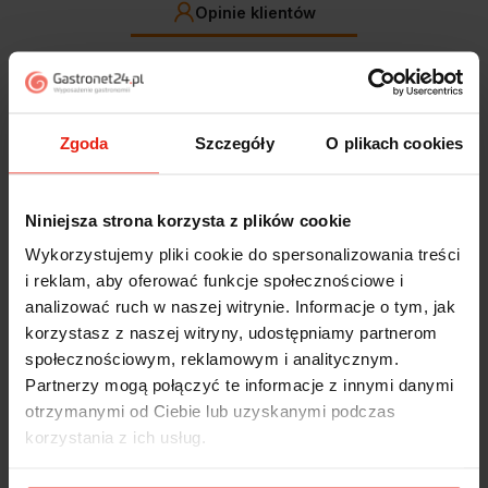
Opinie klientów
Jak zbieramy opinie?
filtry
Zgoda
Szczegóły
O plikach cookies
Marcin
zweryfikowano
5
Polecam szybko sprawnie dobrze zapakowane
Niniejsza strona korzysta z plików cookie
Zostałem świetnie obsłużony. Brawa dla pracowników.
Wykorzystujemy pliki cookie do spersonalizowania treści
w tym tygodniu
i reklam, aby oferować funkcje społecznościowe i
analizować ruch w naszej witrynie. Informacje o tym, jak
Alicja
zweryfikowano
korzystasz z naszej witryny, udostępniamy partnerom
5
społecznościowym, reklamowym i analitycznym.
Jestem zaskoczona, że ta paczka dotarła do mnie tak
Partnerzy mogą połączyć te informacje z innymi danymi
szybko. Paczka dotarła cała i zdrowa. Szybko,
sprawnie, bez problemów. Bardzo pomocna obsługa
otrzymanymi od Ciebie lub uzyskanymi podczas
klienta.
korzystania z ich usług.
w tym tygodniu