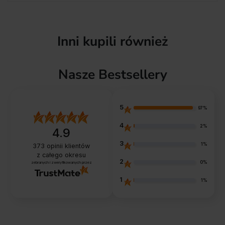
Inni kupili również
Nasze Bestsellery
5
97%
4
2%
4.9
3
1%
373
opinii klientów
z całego okresu
2
0%
zebranych i zweryfikowanych przez
1
1%