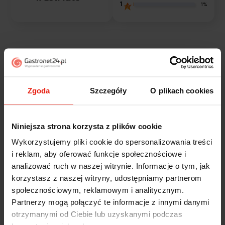
1
1%
Opinie klientów
Jak zbieramy opinie?
filtry
Zgoda
Szczegóły
O plikach cookies
Marcin
zweryfikowano
Niniejsza strona korzysta z plików cookie
5
Wykorzystujemy pliki cookie do spersonalizowania treści
Polecam szybko sprawnie dobrze zapakowane
i reklam, aby oferować funkcje społecznościowe i
Zostałem świetnie obsłużony. Brawa dla pracowników.
analizować ruch w naszej witrynie. Informacje o tym, jak
wczoraj
korzystasz z naszej witryny, udostępniamy partnerom
społecznościowym, reklamowym i analitycznym.
Alicja
zweryfikowano
Partnerzy mogą połączyć te informacje z innymi danymi
5
otrzymanymi od Ciebie lub uzyskanymi podczas
Jestem zaskoczona, że ta paczka dotarła do mnie tak