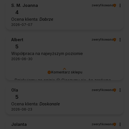
S. M. Joanna
zweryfikowano
4
Ocena klienta:
Dobrze
2026-07-07
Albert
zweryfikowano
5
Współpraca na najwyższym poziomie
2026-06-30
Komentarz sklepu
Dziękujemy za opinię 🙂 Cieszymy się, że zarówno
współpraca, jak i zakup spełniły Pana oczekiwania.
Ola
zweryfikowano
Dziękujemy za zaufanie.
5
Ocena klienta:
Doskonale
2026-06-23
Jolanta
zweryfikowano