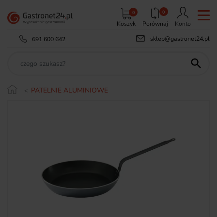
0
0
Koszyk
Porównaj
Konto
sklep@gastronet24.pl
691 600 642

PATELNIE ALUMINIOWE