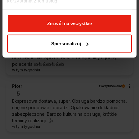
korzystania z ich usług.
szybko. Paczka dotarła cała i zdrowa. Szybko,
sprawnie, bez problemów. Bardzo pomocna obsługa
klienta.
w tym tygodniu
Zezwól na wszystkie
Magdalena
zweryfikowano
5
Spersonalizuj
Ekspresowa realizacja zamówienia. Towar zgodny z
oczekiwaniami. Sprzedawca profesjonalny i godny
polecenia 👍️👍️👍️👍️👍️👍️👍️
w tym tygodniu
Piotr
zweryfikowano
5
Ekspresowa dostawa, super. Obsługa bardzo pomocna,
chętnie podpowie i doradzi. Opakowanie dokładnie
zabezpieczone. Bardzo kulturalna obsługa, krótkie
terminy realizacji. 👍️
w tym tygodniu