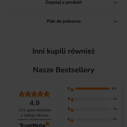
Zapytaj o produkt

Pliki do pobrania

Inni kupili również
Nasze Bestsellery
5
97%
4
2%
4.9
3
1%
373
opinii klientów
z całego okresu
2
0%
zebranych i zweryfikowanych przez