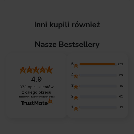
Inni kupili również
Nasze Bestsellery
5
97%
4
2%
4.9
3
1%
373
opinii klientów
z całego okresu
2
0%
zebranych i zweryfikowanych przez
1
1%