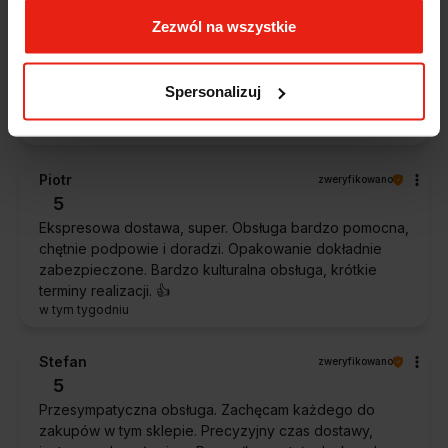
Magdalena
zweryfikowano
Zezwól na wszystkie
5
Ekspresowa realizacja zamówienia. Towar zgodny z
oczekiwaniami. Sprzedawca profesjonalny i godny
Spersonalizuj
polecenia 👍️👍️👍️👍️👍️👍️👍️
w tym tygodniu
Piotr
zweryfikowano
5
Ekspresowa dostawa, super. Obsługa bardzo pomocna,
chętnie podpowie i doradzi. Opakowanie dokładnie
zabezpieczone. Bardzo kulturalna obsługa, krótkie
terminy realizacji. 👍️
w tym tygodniu
Stefan
zweryfikowano
5
Przesympatyczna obsługa. Zachęcam każdego do
zakupów w tym sklepie. Precyzyjny czas dostawy,