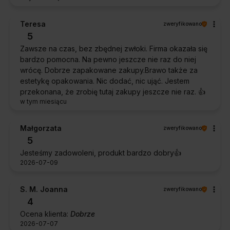
Teresa
zweryfikowano
5
Zawsze na czas, bez zbędnej zwłoki. Firma okazała się
bardzo pomocna. Na pewno jeszcze nie raz do niej
wrócę. Dobrze zapakowane zakupy.Brawo także za
estetykę opakowania. Nic dodać, nic ująć. Jestem
przekonana, że zrobię tutaj zakupy jeszcze nie raz. 👍️
w tym miesiącu
Małgorzata
zweryfikowano
5
Jesteśmy zadowoleni, produkt bardzo dobry👍️
2026-07-09
S. M. Joanna
zweryfikowano
4
Ocena klienta:
Dobrze
2026-07-07