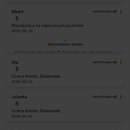
Albert
zweryfikowano
5
Współpraca na najwyższym poziomie
2026-06-30
Komentarz sklepu
Dziękujemy za opinię 🙂 Cieszymy się, że zarówno
współpraca, jak i zakup spełniły Pana oczekiwania.
Ola
zweryfikowano
Dziękujemy za zaufanie.
5
Ocena klienta:
Doskonale
2026-06-23
Jolanta
zweryfikowano
5
Ocena klienta:
Doskonale
2026-06-22