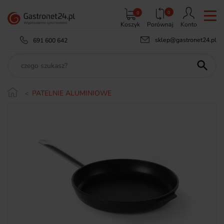
0
0
Koszyk
Porównaj
Konto
sklep@gastronet24.pl
691 600 642

PATELNIE ALUMINIOWE