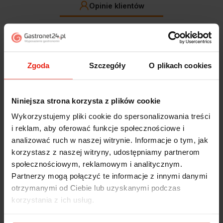
Opinie klientów
Jak zbieramy opinie?
filtry
Zgoda
Szczegóły
O plikach cookies
Marcin
zweryfikowano
5
Polecam szybko sprawnie dobrze zapakowane
Niniejsza strona korzysta z plików cookie
Zostałem świetnie obsłużony. Brawa dla pracowników.
Wykorzystujemy pliki cookie do spersonalizowania treści
w tym tygodniu
i reklam, aby oferować funkcje społecznościowe i
analizować ruch w naszej witrynie. Informacje o tym, jak
Alicja
zweryfikowano
korzystasz z naszej witryny, udostępniamy partnerom
5
społecznościowym, reklamowym i analitycznym.
Jestem zaskoczona, że ta paczka dotarła do mnie tak
Partnerzy mogą połączyć te informacje z innymi danymi
szybko. Paczka dotarła cała i zdrowa. Szybko,
sprawnie, bez problemów. Bardzo pomocna obsługa
otrzymanymi od Ciebie lub uzyskanymi podczas
klienta.
korzystania z ich usług.
w tym tygodniu