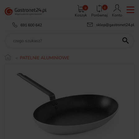
0
0
Koszyk
Porównaj
Konto
sklep@gastronet24.pl
691 600 642

PATELNIE ALUMINIOWE