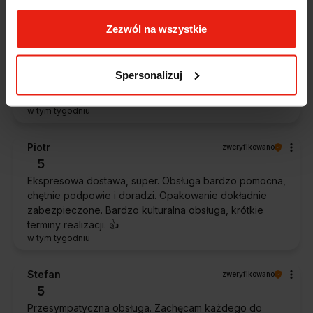
Zezwól na wszystkie
Magdalena
zweryfikowano
5
Ekspresowa realizacja zamówienia. Towar zgodny z
Spersonalizuj
oczekiwaniami. Sprzedawca profesjonalny i godny
polecenia 👍️👍️👍️👍️👍️👍️👍️
w tym tygodniu
Piotr
zweryfikowano
5
Ekspresowa dostawa, super. Obsługa bardzo pomocna,
chętnie podpowie i doradzi. Opakowanie dokładnie
zabezpieczone. Bardzo kulturalna obsługa, krótkie
terminy realizacji. 👍️
w tym tygodniu
Stefan
zweryfikowano
5
Przesympatyczna obsługa. Zachęcam każdego do