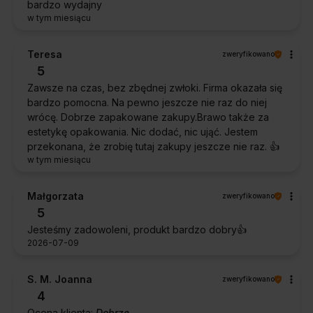
bardzo wydajny
w tym miesiącu
Teresa
zweryfikowano
5
Zawsze na czas, bez zbędnej zwłoki. Firma okazała się
bardzo pomocna. Na pewno jeszcze nie raz do niej
wrócę. Dobrze zapakowane zakupy.Brawo także za
estetykę opakowania. Nic dodać, nic ująć. Jestem
przekonana, że zrobię tutaj zakupy jeszcze nie raz. 👍️
w tym miesiącu
Małgorzata
zweryfikowano
5
Jesteśmy zadowoleni, produkt bardzo dobry👍️
2026-07-09
S. M. Joanna
zweryfikowano
4
Ocena klienta:
Dobrze