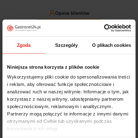
Opinie klientów
Jak zbieramy opinie?
filtry
Zgoda
Szczegóły
O plikach cookies
Marcin
zweryfikowano
5
Niniejsza strona korzysta z plików cookie
Polecam szybko sprawnie dobrze zapakowane
Zostałem świetnie obsłużony. Brawa dla pracowników.
Wykorzystujemy pliki cookie do spersonalizowania treści
w tym tygodniu
i reklam, aby oferować funkcje społecznościowe i
analizować ruch w naszej witrynie. Informacje o tym, jak
Alicja
zweryfikowano
korzystasz z naszej witryny, udostępniamy partnerom
5
społecznościowym, reklamowym i analitycznym.
Jestem zaskoczona, że ta paczka dotarła do mnie tak
Partnerzy mogą połączyć te informacje z innymi danymi
szybko. Paczka dotarła cała i zdrowa. Szybko,
otrzymanymi od Ciebie lub uzyskanymi podczas
sprawnie, bez problemów. Bardzo pomocna obsługa
korzystania z ich usług.
klienta.
w tym tygodniu