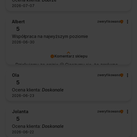
2026-07-07
Albert
zweryfikowano
5
Współpraca na najwyższym poziomie
2026-06-30
Komentarz sklepu
Dziękujemy za opinię 🙂 Cieszymy się, że zarówno
współpraca, jak i zakup spełniły Pana oczekiwania.
Ola
zweryfikowano
Dziękujemy za zaufanie.
5
Ocena klienta:
Doskonale
2026-06-23
Jolanta
zweryfikowano
5
Ocena klienta:
Doskonale
2026-06-22