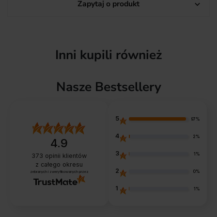
Zapytaj o produkt

Inni kupili również
Nasze Bestsellery
5
97%
4
2%
4.9
3
1%
373
opinii klientów
z całego okresu
2
0%
zebranych i zweryfikowanych przez
1
1%