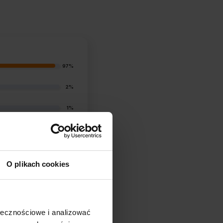
97%
2%
1%
0%
1%
O plikach cookies
ołecznościowe i analizować