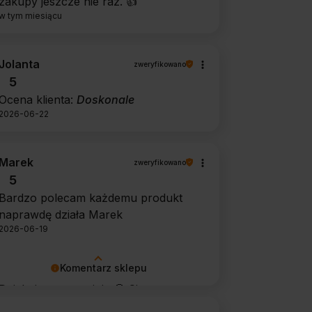
zakupy jeszcze nie raz. 👍️
w tym miesiącu
Jolanta
zweryfikowano
5
Ocena klienta:
Doskonale
2026-06-22
Marek
zweryfikowano
5
Bardzo polecam każdemu produkt
naprawdę działa Marek
2026-06-19
Komentarz sklepu
Dziękujemy za opinię 🙂 Cieszymy
się, że środek spełnił oczekiwania i