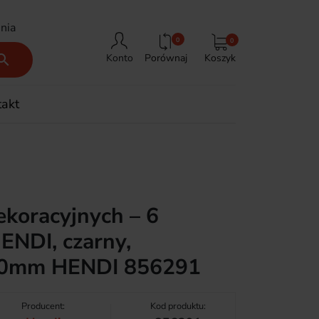
nia
0
0
Porównaj
Koszyk

Konto
takt
koracyjnych – 6
ENDI, czarny,
50mm HENDI 856291
Producent:
Kod produktu: