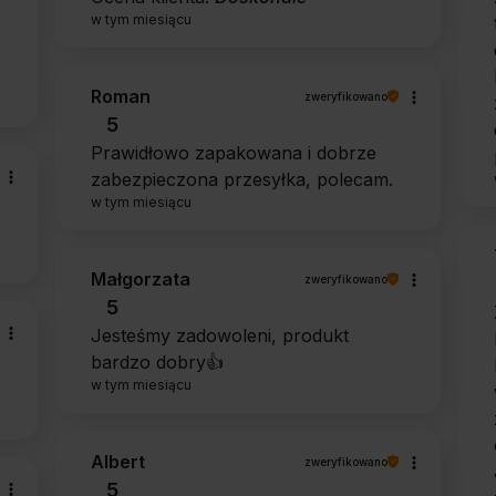
w tym miesiącu
Roman
zweryfikowano
5
Prawidłowo zapakowana i dobrze
zabezpieczona przesyłka, polecam.
w tym miesiącu
Małgorzata
zweryfikowano
5
Jesteśmy zadowoleni, produkt
bardzo dobry👍️
w tym miesiącu
Albert
zweryfikowano
5