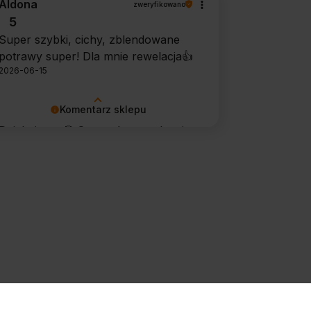
Aldona
zweryfikowano
potwierdził swoją skuteczność.
5
Super szybki, cichy, zblendowane
potrawy super! Dla mnie rewelacja👍️
2026-06-15
Komentarz sklepu
Dziękujemy 🙂 Super, że urządzenie
sprawdza się w codziennym
użytkowaniu. Życzymy wielu
udanych kulinarnych inspiracji!