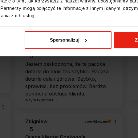
ormacje o tym, jak korzystasz z naszej witryny, udostępniamy p
Partnerzy mogą połączyć te informacje z innymi danymi otrzym
nia z ich usług.
e?
Spersonalizuj
Z
Alicja
zweryfikowano
5
Jestem zaskoczona, że ta paczka
dotarła do mnie tak szybko. Paczka
dotarła cała i zdrowa. Szybko,
sprawnie, bez problemów. Bardzo
pomocna obsługa klienta.
w tym tygodniu
Zbigniew
zweryfikowano
5
Ocena klienta:
Doskonale