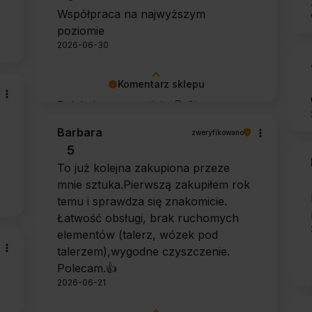
Współpraca na najwyższym
poziomie
2026-06-30
Komentarz sklepu
Dziękujemy za opinię 🙂 Cieszymy
się, że zarówno współpraca, jak i
Barbara
zweryfikowano
zakup spełniły Pana oczekiwania.
5
Dziękujemy za zaufanie.
To już kolejna zakupiona przeze
mnie sztuka.Pierwszą zakupiłem rok
temu i sprawdza się znakomicie.
Łatwość obsługi, brak ruchomych
elementów (talerz, wózek pod
talerzem),wygodne czyszczenie.
Polecam.👍️
2026-06-21