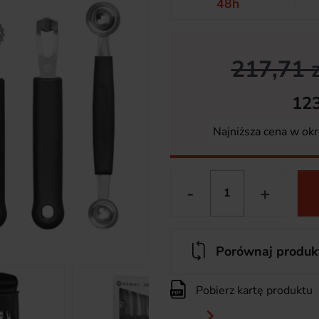
48h
217,71 z
123
Najniższa cena w okr
-
+
Porównaj produk
Pobierz kartę produktu
