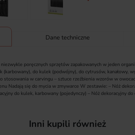
Dane techniczne
6 niezwykle poręcznych sprzętów zapakowanych w jeden organi
ek (karbowany), do kulek (podwójny), do cytrusów, kanałowy, w
do stosowania w carvingu – sztuce rzeźbienia wzorów w owocach
lenu Nadają się do mycia w zmywarce W zestawie: – Nóż dekor
acyjny do kulek, karbowany (pojedynczy) – Nóż dekoracyjny do
Inni kupili również