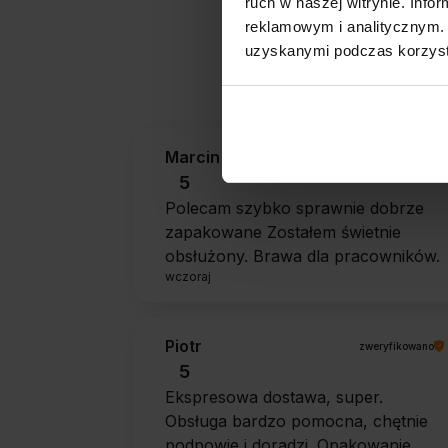
ruch w naszej witrynie. Inf
reklamowym i analitycznym. 
uzyskanymi podczas korzysta
Jak zbieramy opini
Marcin
zweryfikowano
5
Polecam szybko sprawnie dobrze
zapakowane Zostałem świetnie
obsłużony. Brawa dla pracowników.
wczoraj
Piotr
zweryfikowano
5
Ekspresowa dostawa, super.
Obsługa bardzo pomocna, chętnie
podpowie i doradzi. Opakowanie