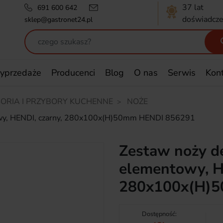
37 lat
691 600 642
doświadcze
sklep@gastronet24.pl
yprzedaże
Producenci
Blog
O nas
Serwis
Kon
ORIA I PRZYBORY KUCHENNE
NOŻE
owy, HENDI, czarny, 280x100x(H)50mm HENDI 856291
Zestaw noży de
elementowy, H
280x100x(H)
Dostępność: