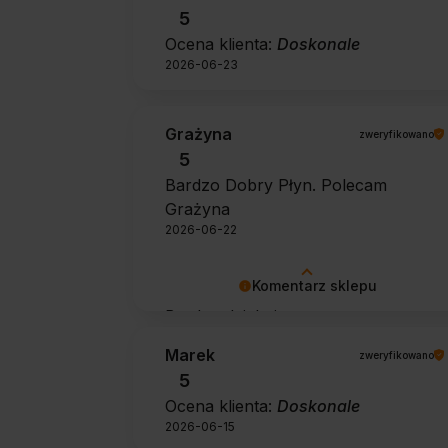
5
Ocena klienta:
Doskonale
2026-06-23
Grażyna
zweryfikowano
5
Bardzo Dobry Płyn. Polecam
Grażyna
2026-06-22
Komentarz sklepu
Bardzo dziękujemy za pozytywną
opinię 🙂 Życzymy, aby płyn nadal
Marek
zweryfikowano
zapewniał doskonałe efekty przy
5
każdym użyciu.
Ocena klienta:
Doskonale
2026-06-15