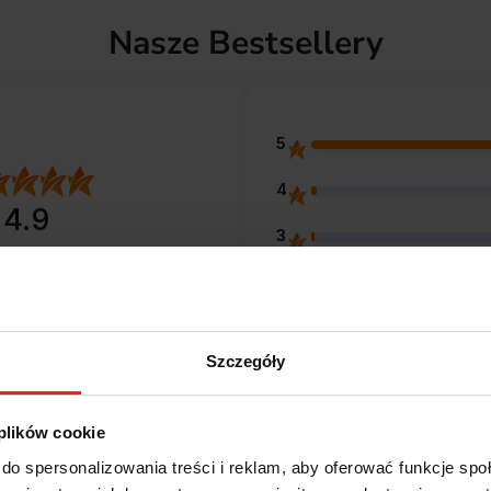
Nasze Bestsellery
5
4
4.9
3
entów
z całego okresu
 zweryfikowanych przez
2
1
Szczegóły
 plików cookie
do spersonalizowania treści i reklam, aby oferować funkcje sp
Opinie klientów