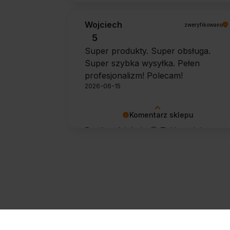
Wojciech
zweryfikowano
5
Super produkty. Super obsługa.
Super szybka wysyłka. Pełen
profesjonalizm! Polecam!
2026-06-15
Komentarz sklepu
Bardzo dziękuję 🙂 Takie opinie
motywują do dalszej pracy.