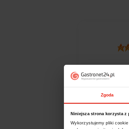
373
opinii kli
zebranych i
Zgoda
Niniejsza strona korzysta z
Wykorzystujemy pliki cookie 