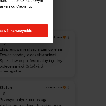
artnerom społecznościowym,
anymi od Ciebie lub
filtry
ezwól na wszystkie
Magdalena
zweryfikowano
5
Ekspresowa realizacja zamówienia.
Towar zgodny z oczekiwaniami.
Sprzedawca profesjonalny i godny
polecenia 👍️👍️👍️👍️👍️👍️👍️
w tym tygodniu
Stefan
zweryfikowano
5
Przesympatyczna obsługa.
Zachęcam każdego do zakupów w