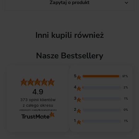
Zapytaj o produkt

Inni kupili również
Nasze Bestsellery
5
97%
4
2%
4.9
3
1%
373
opinii klientów
z całego okresu
2
0%
zebranych i zweryfikowanych przez
1
1%