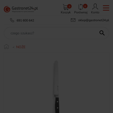
0
0
Koszyk
Porównaj
Konto
sklep@gastronet24.pl
691 600 642

NOŻE