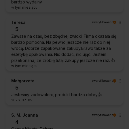
bardzo wydajny
w tym miesiącu
Teresa
zweryfikowano
5
Zawsze na czas, bez zbędnej zwłoki. Firma okazała się
bardzo pomocna. Na pewno jeszcze nie raz do niej
wrócę. Dobrze zapakowane zakupy.Brawo także za
estetykę opakowania. Nic dodać, nic ująć. Jestem
przekonana, że zrobię tutaj zakupy jeszcze nie raz. 👍️
w tym miesiącu
Małgorzata
zweryfikowano
5
Jesteśmy zadowoleni, produkt bardzo dobry👍️
2026-07-09
S. M. Joanna
zweryfikowano
4
Ocena klienta:
Dobrze