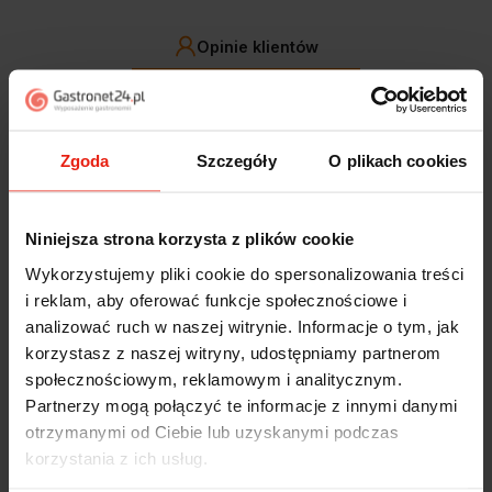
Opinie klientów
Jak zbieramy opinie?
filtry
Zgoda
Szczegóły
O plikach cookies
Marcin
zweryfikowano
5
Niniejsza strona korzysta z plików cookie
Polecam szybko sprawnie dobrze zapakowane
Zostałem świetnie obsłużony. Brawa dla pracowników.
Wykorzystujemy pliki cookie do spersonalizowania treści
w tym tygodniu
i reklam, aby oferować funkcje społecznościowe i
analizować ruch w naszej witrynie. Informacje o tym, jak
Alicja
zweryfikowano
korzystasz z naszej witryny, udostępniamy partnerom
5
społecznościowym, reklamowym i analitycznym.
Jestem zaskoczona, że ta paczka dotarła do mnie tak
Partnerzy mogą połączyć te informacje z innymi danymi
szybko. Paczka dotarła cała i zdrowa. Szybko,
otrzymanymi od Ciebie lub uzyskanymi podczas
sprawnie, bez problemów. Bardzo pomocna obsługa
korzystania z ich usług.
klienta.
w tym tygodniu