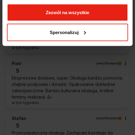
Zezwól na wszystkie
Magdalena
zweryfikowano
5
Ekspresowa realizacja zamówienia. Towar zgodny z
Spersonalizuj
oczekiwaniami. Sprzedawca profesjonalny i godny
polecenia 👍️👍️👍️👍️👍️👍️👍️
w tym tygodniu
Piotr
zweryfikowano
5
Ekspresowa dostawa, super. Obsługa bardzo pomocna,
chętnie podpowie i doradzi. Opakowanie dokładnie
zabezpieczone. Bardzo kulturalna obsługa, krótkie
terminy realizacji. 👍️
w tym tygodniu
Stefan
zweryfikowano
5
Przesympatyczna obsługa. Zachęcam każdego do