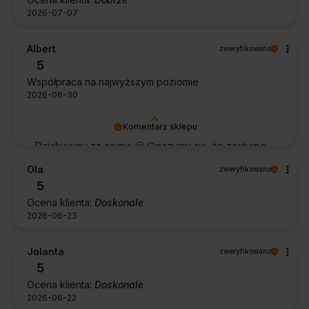
2026-07-07
Albert
zweryfikowano
5
Współpraca na najwyższym poziomie
2026-06-30
Komentarz sklepu
Dziękujemy za opinię 🙂 Cieszymy się, że zarówno
współpraca, jak i zakup spełniły Pana oczekiwania.
Ola
zweryfikowano
Dziękujemy za zaufanie.
5
Ocena klienta:
Doskonale
2026-06-23
Jolanta
zweryfikowano
5
Ocena klienta:
Doskonale
2026-06-22