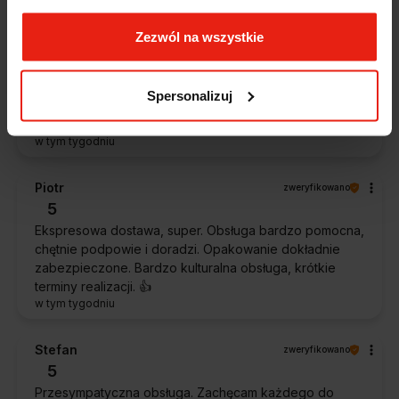
Zezwól na wszystkie
Magdalena
zweryfikowano
5
Ekspresowa realizacja zamówienia. Towar zgodny z
Spersonalizuj
oczekiwaniami. Sprzedawca profesjonalny i godny
polecenia 👍️👍️👍️👍️👍️👍️👍️
w tym tygodniu
Piotr
zweryfikowano
5
Ekspresowa dostawa, super. Obsługa bardzo pomocna,
chętnie podpowie i doradzi. Opakowanie dokładnie
zabezpieczone. Bardzo kulturalna obsługa, krótkie
terminy realizacji. 👍️
w tym tygodniu
Stefan
zweryfikowano
5
Przesympatyczna obsługa. Zachęcam każdego do