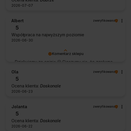
2026-07-07
Albert
zweryfikowano
5
Współpraca na najwyższym poziomie
2026-06-30
Komentarz sklepu
Dziękujemy za opinię 🙂 Cieszymy się, że zarówno
współpraca, jak i zakup spełniły Pana oczekiwania.
Ola
zweryfikowano
Dziękujemy za zaufanie.
5
Ocena klienta:
Doskonale
2026-06-23
Jolanta
zweryfikowano
5
Ocena klienta:
Doskonale
2026-06-22