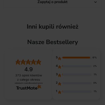
Zapytaj o produkt

Inni kupili również
Nasze Bestsellery
5
97%
4
2%
4.9
3
1%
373
opinii klientów
z całego okresu
2
0%
zebranych i zweryfikowanych przez
1
1%