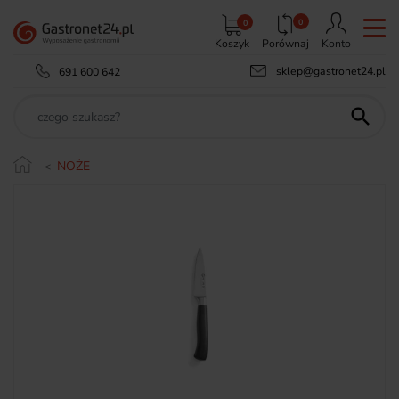
0
0
Koszyk
Porównaj
Konto
sklep@gastronet24.pl
691 600 642

NOŻE