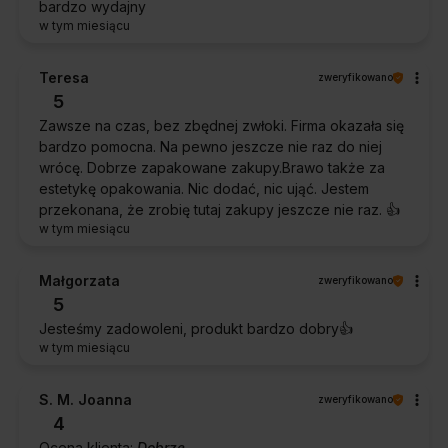
bardzo wydajny
w tym miesiącu
Teresa
zweryfikowano
5
Zawsze na czas, bez zbędnej zwłoki. Firma okazała się
bardzo pomocna. Na pewno jeszcze nie raz do niej
wrócę. Dobrze zapakowane zakupy.Brawo także za
estetykę opakowania. Nic dodać, nic ująć. Jestem
przekonana, że zrobię tutaj zakupy jeszcze nie raz. 👍️
w tym miesiącu
Małgorzata
zweryfikowano
5
Jesteśmy zadowoleni, produkt bardzo dobry👍️
w tym miesiącu
S. M. Joanna
zweryfikowano
4
Ocena klienta:
Dobrze