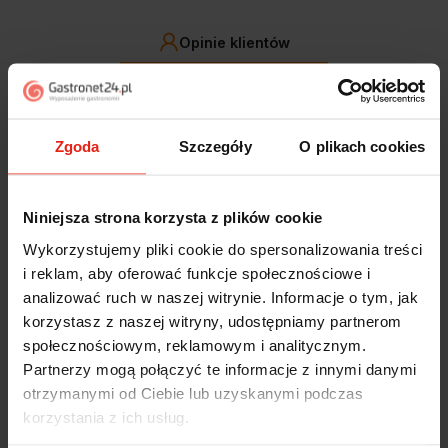
Opinie klientów
Jak zbieramy opinie?
filtry
Zgoda
Szczegóły
O plikach cookies
Marcin
zweryfikowano
5
Niniejsza strona korzysta z plików cookie
Polecam szybko sprawnie dobrze zapakowane
Zostałem świetnie obsłużony. Brawa dla pracowników.
Wykorzystujemy pliki cookie do spersonalizowania treści
dzisiaj
i reklam, aby oferować funkcje społecznościowe i
analizować ruch w naszej witrynie. Informacje o tym, jak
Alicja
zweryfikowano
korzystasz z naszej witryny, udostępniamy partnerom
5
społecznościowym, reklamowym i analitycznym.
Jestem zaskoczona, że ta paczka dotarła do mnie tak
Partnerzy mogą połączyć te informacje z innymi danymi
szybko. Paczka dotarła cała i zdrowa. Szybko,
otrzymanymi od Ciebie lub uzyskanymi podczas
sprawnie, bez problemów. Bardzo pomocna obsługa
korzystania z ich usług.
klienta.
wczoraj