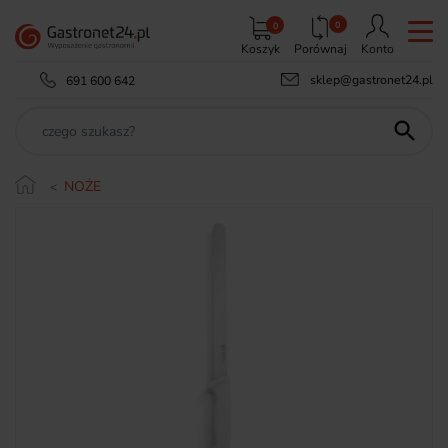
0
0
Koszyk
Porównaj
Konto
sklep@gastronet24.pl
691 600 642

NOŻE