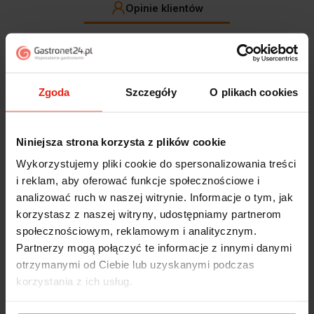
Opinie klientów
Jak zbieramy opinie?
filtry
Zgoda
Szczegóły
O plikach cookies
Alicja
zweryfikowano
5
Jestem zaskoczona, że ta paczka dotarła do mnie tak
Niniejsza strona korzysta z plików cookie
szybko. Paczka dotarła cała i zdrowa. Szybko,
Wykorzystujemy pliki cookie do spersonalizowania treści
sprawnie, bez problemów. Bardzo pomocna obsługa
klienta.
i reklam, aby oferować funkcje społecznościowe i
dzisiaj
analizować ruch w naszej witrynie. Informacje o tym, jak
korzystasz z naszej witryny, udostępniamy partnerom
Magdalena
zweryfikowano
społecznościowym, reklamowym i analitycznym.
5
Partnerzy mogą połączyć te informacje z innymi danymi
Ekspresowa realizacja zamówienia. Towar zgodny z
otrzymanymi od Ciebie lub uzyskanymi podczas
oczekiwaniami. Sprzedawca profesjonalny i godny
korzystania z ich usług.
polecenia 👍️👍️👍️👍️👍️👍️👍️
w tym tygodniu