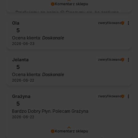
Komentarz sklepu
Dziękujemy za opinię 🙂 Cieszymy się, że zarówno
współpraca, jak i zakup spełniły Pana oczekiwania.
Ola
zweryfikowano
Dziękujemy za zaufanie.
5
Ocena klienta:
Doskonale
2026-06-23
Jolanta
zweryfikowano
5
Ocena klienta:
Doskonale
2026-06-22
Grażyna
zweryfikowano
5
Bardzo Dobry Płyn. Polecam Grażyna
2026-06-22
Komentarz sklepu