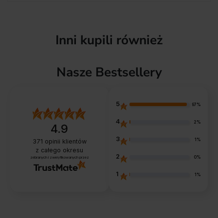
Inni kupili również
Nasze Bestsellery
5
97%
4
2%
4.9
3
1%
371
opinii klientów
z całego okresu
2
0%
zebranych i zweryfikowanych przez
1
1%