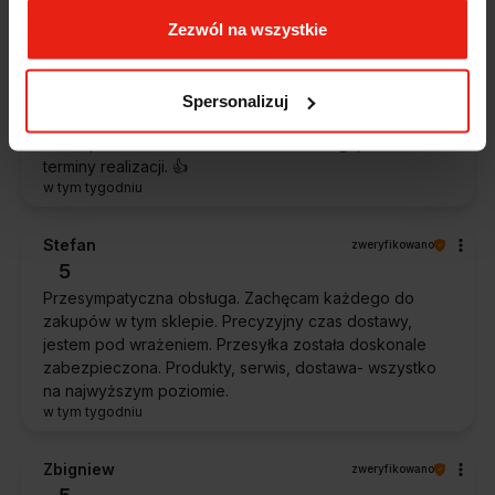
Zezwól na wszystkie
Piotr
zweryfikowano
5
Ekspresowa dostawa, super. Obsługa bardzo pomocna,
Spersonalizuj
chętnie podpowie i doradzi. Opakowanie dokładnie
zabezpieczone. Bardzo kulturalna obsługa, krótkie
terminy realizacji. 👍️
w tym tygodniu
Stefan
zweryfikowano
5
Przesympatyczna obsługa. Zachęcam każdego do
zakupów w tym sklepie. Precyzyjny czas dostawy,
jestem pod wrażeniem. Przesyłka została doskonale
zabezpieczona. Produkty, serwis, dostawa- wszystko
na najwyższym poziomie.
w tym tygodniu
Zbigniew
zweryfikowano