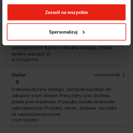
w tym tygodniu
Zezwól na wszystkie
Piotr
zweryfikowano
5
Spersonalizuj
Ekspresowa dostawa, super. Obsługa bardzo pomocna,
chętnie podpowie i doradzi. Opakowanie dokładnie
zabezpieczone. Bardzo kulturalna obsługa, krótkie
terminy realizacji. 👍️
w tym tygodniu
Stefan
zweryfikowano
5
Przesympatyczna obsługa. Zachęcam każdego do
zakupów w tym sklepie. Precyzyjny czas dostawy,
jestem pod wrażeniem. Przesyłka została doskonale
zabezpieczona. Produkty, serwis, dostawa- wszystko
na najwyższym poziomie.
w tym tygodniu