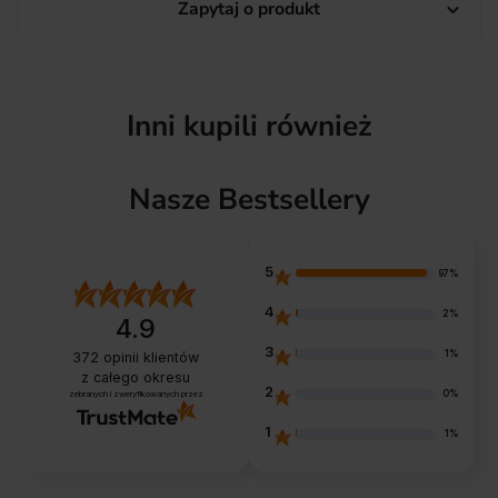
Zapytaj o produkt

Inni kupili również
Nasze Bestsellery
5
97%
4
2%
4.9
3
1%
372
opinii klientów
z całego okresu
2
0%
zebranych i zweryfikowanych przez
1
1%