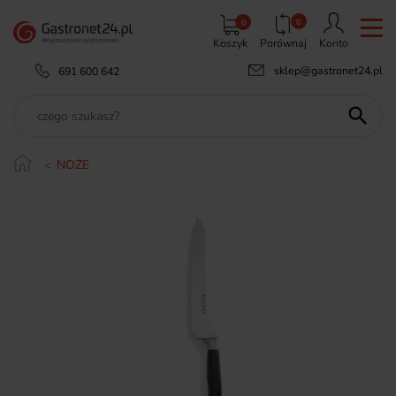
0
0
Koszyk
Porównaj
Konto
sklep@gastronet24.pl
691 600 642

NOŻE