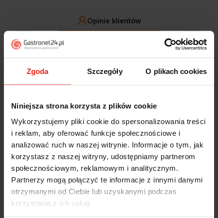
Opinie klientów
Jak zbieramy opinie?
filtry
Zgoda
Szczegóły
O plikach cookies
Alicja
zweryfikowano
5
Niniejsza strona korzysta z plików cookie
Jestem zaskoczona, że ta paczka dotarła do mnie tak
szybko. Paczka dotarła cała i zdrowa. Szybko,
Wykorzystujemy pliki cookie do spersonalizowania treści
sprawnie, bez problemów. Bardzo pomocna obsługa
i reklam, aby oferować funkcje społecznościowe i
klienta.
analizować ruch w naszej witrynie. Informacje o tym, jak
wczoraj
korzystasz z naszej witryny, udostępniamy partnerom
społecznościowym, reklamowym i analitycznym.
Magdalena
zweryfikowano
Partnerzy mogą połączyć te informacje z innymi danymi
5
otrzymanymi od Ciebie lub uzyskanymi podczas
Ekspresowa realizacja zamówienia. Towar zgodny z
korzystania z ich usług.
oczekiwaniami. Sprzedawca profesjonalny i godny
polecenia 👍️👍️👍️👍️👍️👍️👍️