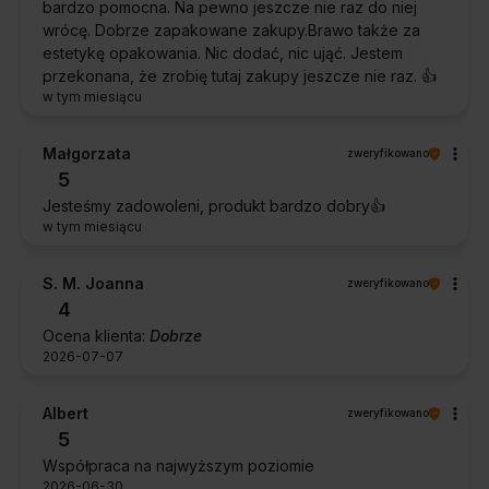
bardzo pomocna. Na pewno jeszcze nie raz do niej
wrócę. Dobrze zapakowane zakupy.Brawo także za
estetykę opakowania. Nic dodać, nic ująć. Jestem
przekonana, że zrobię tutaj zakupy jeszcze nie raz. 👍️
w tym miesiącu
Małgorzata
zweryfikowano
5
Jesteśmy zadowoleni, produkt bardzo dobry👍️
w tym miesiącu
S. M. Joanna
zweryfikowano
4
Ocena klienta:
Dobrze
2026-07-07
Albert
zweryfikowano
5
Współpraca na najwyższym poziomie
2026-06-30