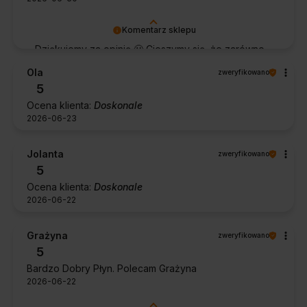
Komentarz sklepu
Dziękujemy za opinię 🙂 Cieszymy się, że zarówno
współpraca, jak i zakup spełniły Pana oczekiwania.
Ola
zweryfikowano
Dziękujemy za zaufanie.
5
Ocena klienta:
Doskonale
2026-06-23
Jolanta
zweryfikowano
5
Ocena klienta:
Doskonale
2026-06-22
Grażyna
zweryfikowano
5
Bardzo Dobry Płyn. Polecam Grażyna
2026-06-22