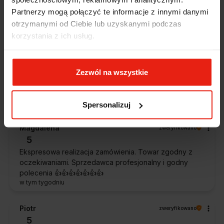
Zostałem świetnie obsłużony. Brawa dla pracowników.
w tym tygodniu
Partnerzy mogą połączyć te informacje z innymi danymi
otrzymanymi od Ciebie lub uzyskanymi podczas
korzystania z ich usług.
Alicja
zweryfikowano
5
Jestem zaskoczona, że ta paczka dotarła do mnie tak
szybko. Paczka dotarła cała i zdrowa. Szybko,
Zezwól na wszystkie
sprawnie, bez problemów. Bardzo pomocna obsługa
klienta.
w tym tygodniu
Spersonalizuj
Magdalena
zweryfikowano
5
Ekspresowa realizacja zamówienia. Towar zgodny z
oczekiwaniami. Sprzedawca profesjonalny i godny
polecenia 👍️👍️👍️👍️👍️👍️👍️
w tym tygodniu
Piotr
zweryfikowano
5