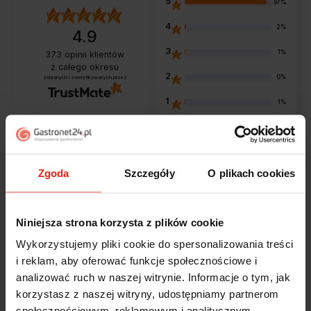
5
97%
4
2%
4.9
3
1%
373
opinii klientów
z całego okresu
2
0%
zebranych i zweryfikowanych przez
1
1%
Opinie klientów
Zgoda
Szczegóły
O plikach cookies
Jak zbieramy opinie?
filtry
Niniejsza strona korzysta z plików cookie
Wykorzystujemy pliki cookie do spersonalizowania treści
i reklam, aby oferować funkcje społecznościowe i
Marcin
zweryfikowano
analizować ruch w naszej witrynie. Informacje o tym, jak
5
korzystasz z naszej witryny, udostępniamy partnerom
Polecam szybko sprawnie dobrze zapakowane
społecznościowym, reklamowym i analitycznym.