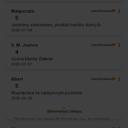
Małgorzata
zweryfikowano
5
Jesteśmy zadowoleni, produkt bardzo dobry👍️
2026-07-09
S. M. Joanna
zweryfikowano
4
Ocena klienta:
Dobrze
2026-07-07
Albert
zweryfikowano
5
Współpraca na najwyższym poziomie
2026-06-30
Komentarz sklepu
Dziękujemy za opinię 🙂 Cieszymy się, że zarówno
współpraca, jak i zakup spełniły Pana oczekiwania.