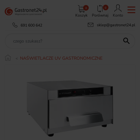
0
0
Koszyk
Porównaj
Konto
sklep@gastronet24.pl
691 600 642

NAŚWIETLACZE UV GASTRONOMICZNE