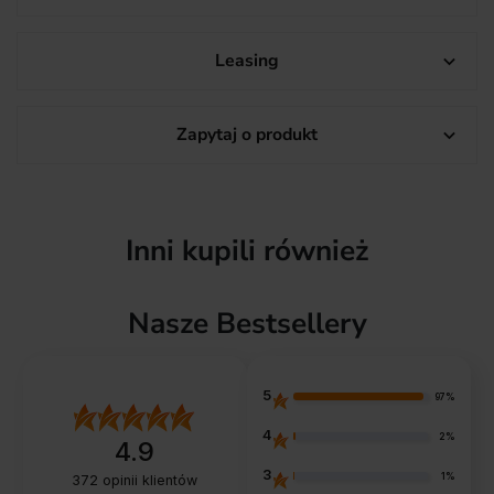
Leasing

Zapytaj o produkt

Inni kupili również
Nasze Bestsellery
5
97%
4
2%
4.9
3
1%
372
opinii klientów