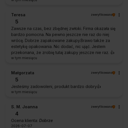
Teresa
zweryfikowano
5
Zawsze na czas, bez zbędnej zwłoki. Firma okazała się
bardzo pomocna. Na pewno jeszcze nie raz do niej
wrócę. Dobrze zapakowane zakupy.Brawo także za
estetykę opakowania. Nic dodać, nic ująć. Jestem
przekonana, że zrobię tutaj zakupy jeszcze nie raz. 👍️
w tym miesiącu
Małgorzata
zweryfikowano
5
Jesteśmy zadowoleni, produkt bardzo dobry👍️
w tym miesiącu
S. M. Joanna
zweryfikowano
4
Ocena klienta:
Dobrze
2026-07-07