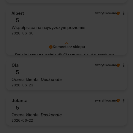
Albert
zweryfikowano
5
Współpraca na najwyższym poziomie
2026-06-30
Komentarz sklepu
Dziękujemy za opinię 🙂 Cieszymy się, że zarówno
współpraca, jak i zakup spełniły Pana oczekiwania.
Ola
zweryfikowano
Dziękujemy za zaufanie.
5
Ocena klienta:
Doskonale
2026-06-23
Jolanta
zweryfikowano
5
Ocena klienta:
Doskonale
2026-06-22