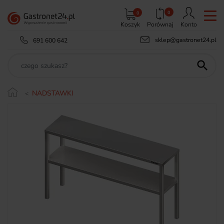
0
0
Koszyk
Porównaj
Konto
sklep@gastronet24.pl
691 600 642

NADSTAWKI