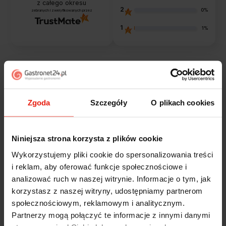
z całego okresu
2
0%
zebranych i zweryfikowanych przez
1
1%
Opinie klientów
Zgoda
Szczegóły
O plikach cookies
Jak zbieramy opinie?
filtry
Niniejsza strona korzysta z plików cookie
Alicja
zweryfikowano
Wykorzystujemy pliki cookie do spersonalizowania treści
5
i reklam, aby oferować funkcje społecznościowe i
Jestem zaskoczona, że ta paczka dotarła do mnie tak
analizować ruch w naszej witrynie. Informacje o tym, jak
szybko. Paczka dotarła cała i zdrowa. Szybko,
korzystasz z naszej witryny, udostępniamy partnerom
sprawnie, bez problemów. Bardzo pomocna obsługa
klienta.
społecznościowym, reklamowym i analitycznym.
wczoraj
Partnerzy mogą połączyć te informacje z innymi danymi