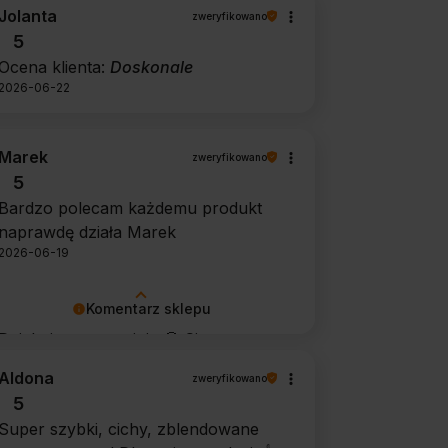
Jolanta
zweryfikowano
5
Ocena klienta:
Doskonale
2026-06-22
Marek
zweryfikowano
5
Bardzo polecam każdemu produkt
naprawdę działa Marek
2026-06-19
Komentarz sklepu
Dziękujemy za opinię 🙂 Cieszymy
się, że środek spełnił oczekiwania i
Aldona
zweryfikowano
potwierdził swoją skuteczność.
5
Super szybki, cichy, zblendowane