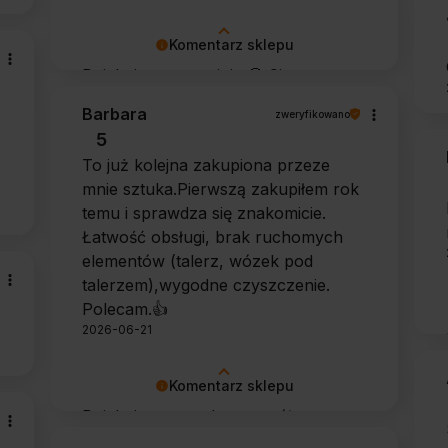
Komentarz sklepu
Dziękujemy za opinię 🙂 Cieszymy
się, że zarówno współpraca, jak i
Barbara
zweryfikowano
zakup spełniły Pana oczekiwania.
5
Dziękujemy za zaufanie.
To już kolejna zakupiona przeze
mnie sztuka.Pierwszą zakupiłem rok
temu i sprawdza się znakomicie.
Łatwość obsługi, brak ruchomych
elementów (talerz, wózek pod
talerzem),wygodne czyszczenie.
Polecam.👍️
2026-06-21
Komentarz sklepu
Dziękujemy za tak szczegółową
opinię 🙂 Cieszymy się, że doceniła