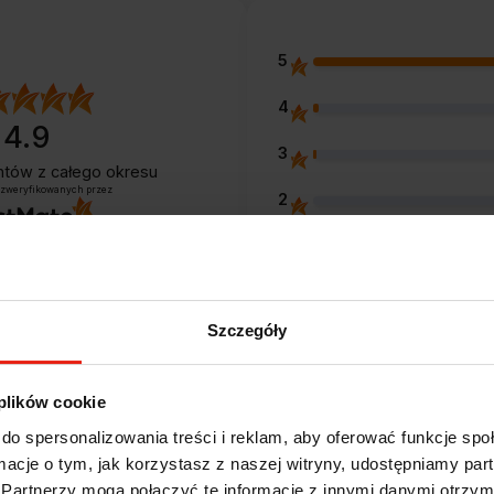
5
4
4.9
3
entów
z całego okresu
 zweryfikowanych przez
2
1
Szczegóły
Opinie klientów
 plików cookie
do spersonalizowania treści i reklam, aby oferować funkcje sp
ormacje o tym, jak korzystasz z naszej witryny, udostępniamy p
e?
Partnerzy mogą połączyć te informacje z innymi danymi otrzym