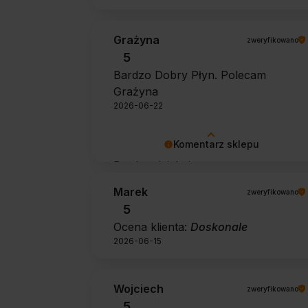
Grażyna
zweryfikowano
5
Bardzo Dobry Płyn. Polecam
Grażyna
2026-06-22
Komentarz sklepu
Bardzo dziękujemy za pozytywną
opinię 🙂 Życzymy, aby płyn nadal
Marek
zweryfikowano
zapewniał doskonałe efekty przy
5
każdym użyciu.
Ocena klienta:
Doskonale
2026-06-15
Wojciech
zweryfikowano
5