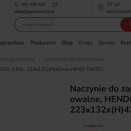
37 lat
691 600 642
doświadcze
sklep@gastronet24.pl
yprzedaże
Producenci
Blog
O nas
Serwis
Kon
NIA KUCHENNE
NACZYNIA DO ZAPIEKANIA
, HENDI, 0,62L, 223x132x(H)42mm HENDI 786321
Naczynie do za
owalne, HENDI,
223x132x(H)
Dostępność: