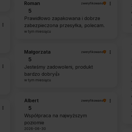
Roman
zweryfikowano
5
Prawidłowo zapakowana i dobrze
zabezpieczona przesyłka, polecam.
w tym miesiącu
Małgorzata
zweryfikowano
5
Jesteśmy zadowoleni, produkt
bardzo dobry👍️
w tym miesiącu
Albert
zweryfikowano
5
Współpraca na najwyższym
poziomie
2026-06-30