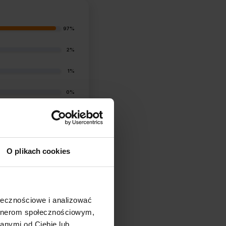
97%
2%
1%
0%
1%
O plikach cookies
ołecznościowe i analizować
artnerom społecznościowym,
filtry
anymi od Ciebie lub