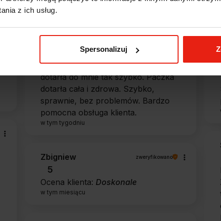
nia z ich usług.
Alicja
zweryfikowano
Spersonalizuj
Z
5
Jestem zaskoczona, że ta paczka
dotarła do mnie tak szybko. Paczka
dotarła cała i zdrowa. Szybko,
sprawnie, bez problemów. Bardzo
pomocna obsługa klienta.
w tym tygodniu
Zbigniew
zweryfikowano
5
Ocena klienta:
Doskonale
w tym miesiącu