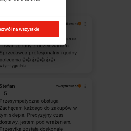
Magdalena
zweryfikowano
ezwól na wszystkie
5
Ekspresowa realizacja zamówienia.
Towar zgodny z oczekiwaniami.
Sprzedawca profesjonalny i godny
polecenia 👍️👍️👍️👍️👍️👍️👍️
w tym tygodniu
Stefan
zweryfikowano
5
Przesympatyczna obsługa.
Zachęcam każdego do zakupów w
tym sklepie. Precyzyjny czas
dostawy, jestem pod wrażeniem.
Przesyłka została doskonale