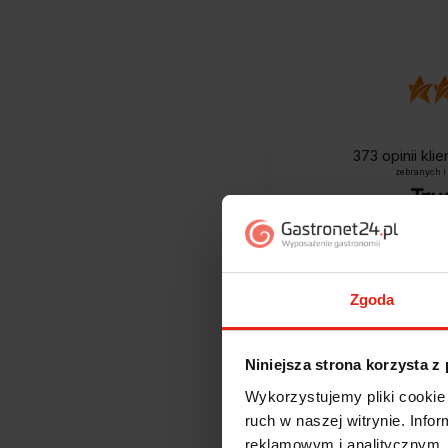
373
opinii kli
zebranych i
Zgoda
Niniejsza strona korzysta z
Wykorzystujemy pliki cookie 
ruch w naszej witrynie. Inf
Jak zbieramy opini
reklamowym i analitycznym. 