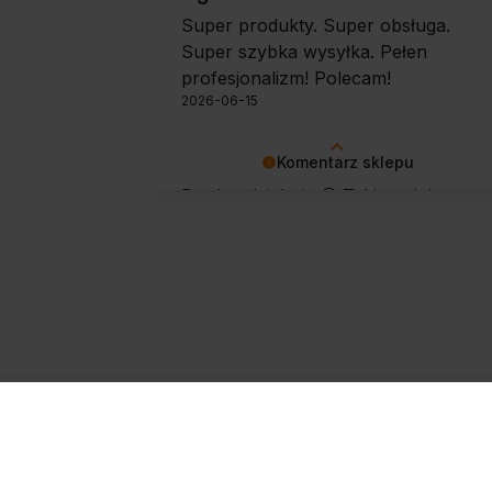
Super produkty. Super obsługa.
Super szybka wysyłka. Pełen
profesjonalizm! Polecam!
2026-06-15
Komentarz sklepu
Bardzo dziękuję 🙂 Takie opinie
motywują do dalszej pracy.
Zapisz się do newslettera
@
Zapisz się