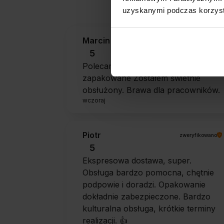
uzyskanymi podczas korzysta
Marcin
zweryfikowano
5
Polecam szybko sprawnie dobrze
zapakowane Zostałem świetnie
obsłużony. Brawa dla pracowników.
wczoraj
Piotr
zweryfikowano
5
Ekspresowa dostawa, super.
Obsługa bardzo pomocna, chętnie
podpowie i doradzi. Opakowanie
dokładnie zabezpieczone. Bardzo
kulturalna obsługa, krótkie terminy
realizacji. 👍️