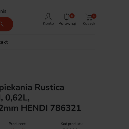
nia
0
0
Porównaj
Koszyk

Konto
takt
piekania Rustica
 0,62L,
42mm HENDI 786321
Producent:
Kod produktu: