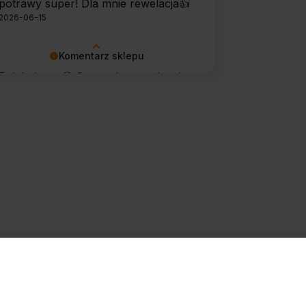
potrawy super! Dla mnie rewelacja👍️
2026-06-15
Komentarz sklepu
Dziękujemy 🙂 Super, że urządzenie
sprawdza się w codziennym
użytkowaniu. Życzymy wielu
udanych kulinarnych inspiracji!
do