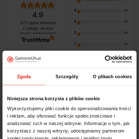
4
2%
4.9
3
1%
373
opinii klientów
z całego okresu
2
0%
zebranych i zweryfikowanych przez
1
1%
Opinie klientów
Zgoda
Szczegóły
O plikach cookies
Jak zbieramy opinie?
filtry
Niniejsza strona korzysta z plików cookie
Wykorzystujemy pliki cookie do spersonalizowania treści
i reklam, aby oferować funkcje społecznościowe i
Marcin
zweryfikowano
analizować ruch w naszej witrynie. Informacje o tym, jak
5
korzystasz z naszej witryny, udostępniamy partnerom
Polecam szybko sprawnie dobrze zapakowane
społecznościowym, reklamowym i analitycznym.
Zostałem świetnie obsłużony. Brawa dla pracowników.