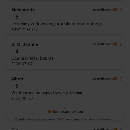
Małgorzata
zweryfikowano
5
Jesteśmy zadowoleni, produkt bardzo dobry👍️
w tym miesiącu
S. M. Joanna
zweryfikowano
4
Ocena klienta:
Dobrze
2026-07-07
Albert
zweryfikowano
5
Współpraca na najwyższym poziomie
2026-06-30
Komentarz sklepu
Dziękujemy za opinię 🙂 Cieszymy się, że zarówno
współpraca, jak i zakup spełniły Pana oczekiwania.
Ola
zweryfikowano