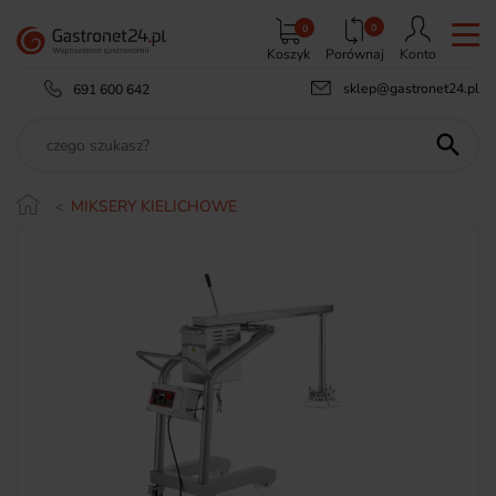
0
0
Koszyk
Porównaj
Konto
sklep@gastronet24.pl
691 600 642

MIKSERY KIELICHOWE