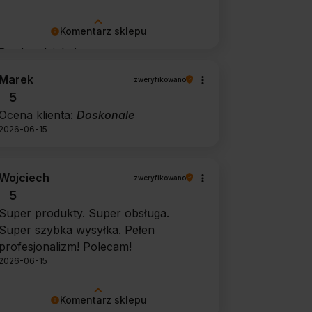
Komentarz sklepu
Bardzo dziękujemy za pozytywną
opinię 🙂 Życzymy, aby płyn nadal
Marek
zweryfikowano
zapewniał doskonałe efekty przy
5
każdym użyciu.
Ocena klienta:
Doskonale
2026-06-15
Wojciech
zweryfikowano
5
Super produkty. Super obsługa.
Super szybka wysyłka. Pełen
profesjonalizm! Polecam!
2026-06-15
Komentarz sklepu