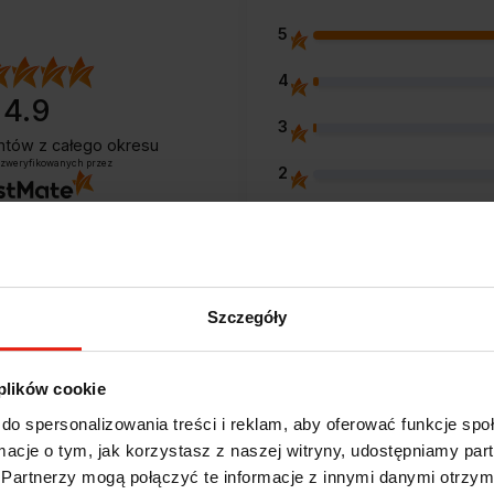
5
4
4.9
3
entów
z całego okresu
 zweryfikowanych przez
2
1
Szczegóły
Opinie klientów
 plików cookie
do spersonalizowania treści i reklam, aby oferować funkcje sp
e?
ormacje o tym, jak korzystasz z naszej witryny, udostępniamy p
Partnerzy mogą połączyć te informacje z innymi danymi otrzym