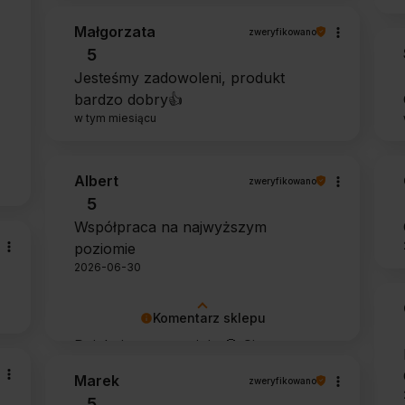
Małgorzata
zweryfikowano
5
Jesteśmy zadowoleni, produkt
bardzo dobry👍️
w tym miesiącu
Albert
zweryfikowano
5
Współpraca na najwyższym
poziomie
2026-06-30
Komentarz sklepu
Dziękujemy za opinię 🙂 Cieszymy
się, że zarówno współpraca, jak i
Marek
zweryfikowano
zakup spełniły Pana oczekiwania.
5