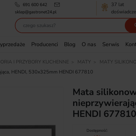
37 lat
691 600 642
doświadcze
sklep@gastronet24.pl
yprzedaże
Producenci
Blog
O nas
Serwis
Kon
ORIA I PRZYBORY KUCHENNE
MATY
MATY SILIKON
ierająca, HENDI, 530x325mm HENDI 677810
Mata silikonow
nieprzywieraj
HENDI 67781
Dostępność: