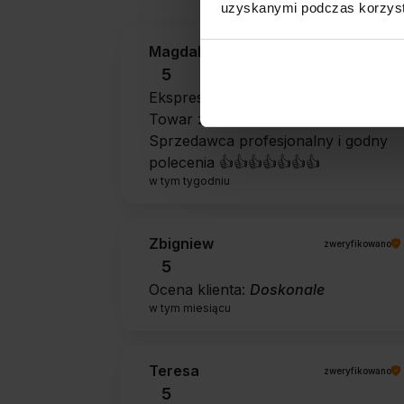
uzyskanymi podczas korzysta
Magdalena
zweryfikowano
5
Ekspresowa realizacja zamówienia.
Towar zgodny z oczekiwaniami.
Sprzedawca profesjonalny i godny
polecenia 👍️👍️👍️👍️👍️👍️👍️
w tym tygodniu
Zbigniew
zweryfikowano
5
Ocena klienta:
Doskonale
w tym miesiącu
Teresa
zweryfikowano
5