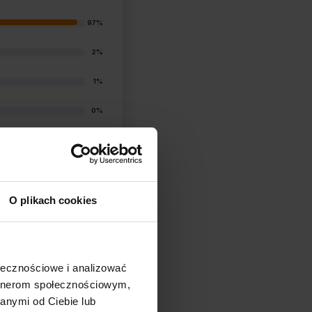
97%
2%
1%
0%
1%
O plikach cookies
ołecznościowe i analizować
filtry
artnerom społecznościowym,
anymi od Ciebie lub