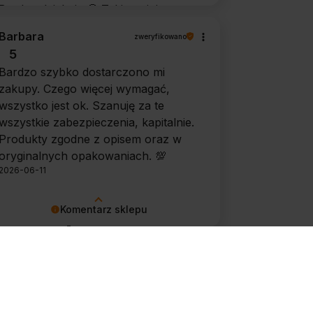
Bardzo dziękuję 🙂 Takie opinie
motywują do dalszej pracy.
Barbara
zweryfikowano
5
Bardzo szybko dostarczono mi
zakupy. Czego więcej wymagać,
wszystko jest ok. Szanuję za te
wszystkie zabezpieczenia, kapitalnie.
Produkty zgodne z opisem oraz w
oryginalnych opakowaniach. 💯
2026-06-11
Komentarz sklepu
Dziękujemy 🙂 Takie opinie lubimy
najbardziej, krótko, konkretnie i na
plus 🙂