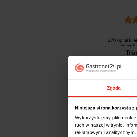
370
opinii kli
zebranych i
Zgoda
Niniejsza strona korzysta z
Wykorzystujemy pliki cookie 
Jak zbieramy opini
ruch w naszej witrynie. Inf
reklamowym i analitycznym. 