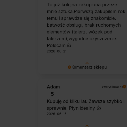
To już kolejna zakupiona przeze
mnie sztuka.Pierwszą zakupiłem rok
temu i sprawdza się znakomicie.
Łatwość obsługi, brak ruchomych
elementów (talerz, wózek pod
talerzem),wygodne czyszczenie.
Polecam.👍️
2026-06-21
Komentarz sklepu
Dziękujemy za tak szczegółową
opinię 🙂 Cieszymy się, że doceniła
Adam
zweryfikowano
Pani wygodę obsługi i łatwość
5
utrzymania urządzenia w czystości.
Kupuję od kilku lat. Zawsze szybko i
To dla nas bardzo cenna informacja.
sprawnie. Płyn idealny 👍️
2026-06-15