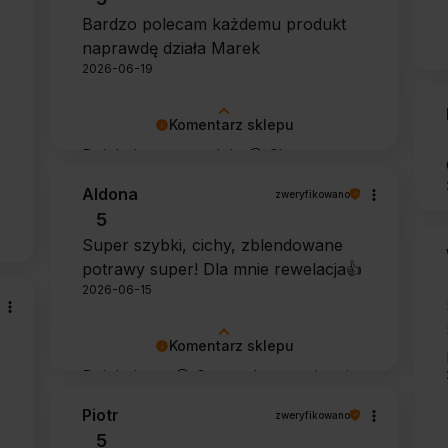
Dziękujemy za zaufanie.
Bardzo polecam każdemu produkt
naprawdę działa Marek
2026-06-19
Komentarz sklepu
Dziękujemy za opinię 🙂 Cieszymy
się, że środek spełnił oczekiwania i
Aldona
zweryfikowano
potwierdził swoją skuteczność.
5
Super szybki, cichy, zblendowane
potrawy super! Dla mnie rewelacja👍️
2026-06-15
Komentarz sklepu
Dziękujemy 🙂 Super, że urządzenie
sprawdza się w codziennym
Piotr
zweryfikowano
użytkowaniu. Życzymy wielu
5