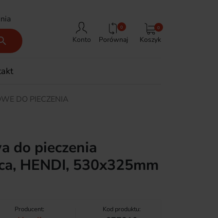
nia
0
0
Porównaj
Koszyk

Konto
takt
OWE DO PIECZENIA
a do pieczenia
ąca, HENDI, 530x325mm
0
Producent:
Kod produktu: