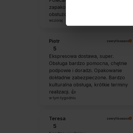
Polecam szybko sprawnie dobrze
zapakowane Zostałem świetnie
obsłużony. Brawa dla pracowników.
wczoraj
Piotr
zweryfikowano
5
Ekspresowa dostawa, super.
Obsługa bardzo pomocna, chętnie
podpowie i doradzi. Opakowanie
dokładnie zabezpieczone. Bardzo
kulturalna obsługa, krótkie terminy
realizacji. 👍️
w tym tygodniu
Teresa
zweryfikowano
5