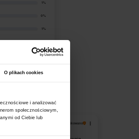
1%
0%
1%
O plikach cookies
filtry
ołecznościowe i analizować
artnerom społecznościowym,
anymi od Ciebie lub
Magdalena
zweryfikowano
5