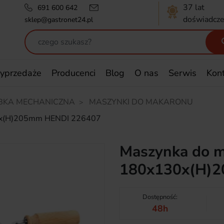
37 lat
691 600 642
doświadcze
sklep@gastronet24.pl
yprzedaże
Producenci
Blog
O nas
Serwis
Kon
BKA MECHANICZNA
MASZYNKI DO MAKARONU
30x(H)205mm HENDI 226407
Maszynka do m
180x130x(H)
Dostępność:
48h