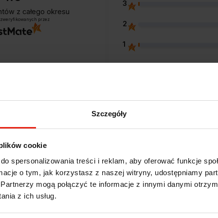
3
entów
z całego okresu
 zweryfikowanych przez
2
1
Opinie klientów
Szczegóły
e?
 plików cookie
do spersonalizowania treści i reklam, aby oferować funkcje sp
ormacje o tym, jak korzystasz z naszej witryny, udostępniamy p
Partnerzy mogą połączyć te informacje z innymi danymi otrzym
Alicja
zweryfikowano
nia z ich usług.
5