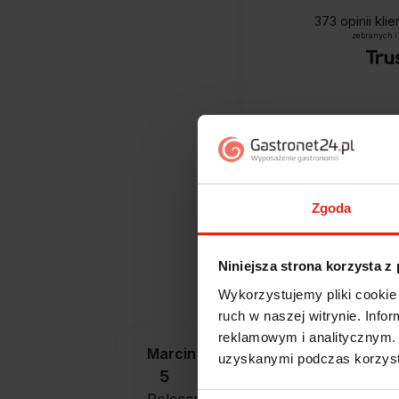
373
opinii kli
zebranych i
Zgoda
Jak zbieramy opini
Niniejsza strona korzysta z
Wykorzystujemy pliki cookie 
ruch w naszej witrynie. Inf
reklamowym i analitycznym. 
Marcin
zweryfikowano
uzyskanymi podczas korzysta
5