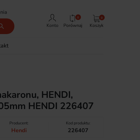
nia
0
0
Porównaj
Koszyk

Konto
takt
akaronu, HENDI,
205mm HENDI 226407
Producent:
Kod produktu:
Hendi
226407