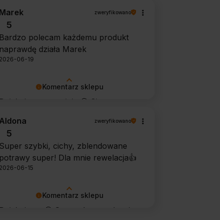
Marek
zweryfikowano
5
Bardzo polecam każdemu produkt
naprawdę działa Marek
2026-06-19
Komentarz sklepu
Dziękujemy za opinię 🙂 Cieszymy
się, że środek spełnił oczekiwania i
Aldona
zweryfikowano
potwierdził swoją skuteczność.
5
Super szybki, cichy, zblendowane
potrawy super! Dla mnie rewelacja👍️
2026-06-15
Komentarz sklepu
Dziękujemy 🙂 Super, że urządzenie