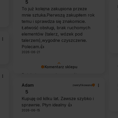
5
Dziękujemy za zaufanie.
To już kolejna zakupiona przeze
mnie sztuka.Pierwszą zakupiłem rok
temu i sprawdza się znakomicie.
Łatwość obsługi, brak ruchomych
elementów (talerz, wózek pod
talerzem),wygodne czyszczenie.
Polecam.👍️
2026-06-21
Komentarz sklepu
Dziękujemy za tak szczegółową
opinię 🙂 Cieszymy się, że doceniła
Adam
zweryfikowano
Pani wygodę obsługi i łatwość
5
utrzymania urządzenia w czystości.
Kupuję od kilku lat. Zawsze szybko i
To dla nas bardzo cenna informacja.
sprawnie. Płyn idealny 👍️
2026-06-15