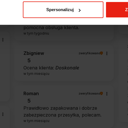
Jestem zaskoczona, że ta paczka
dotarła do mnie tak szybko. Paczka
Spersonalizuj
Z
dotarła cała i zdrowa. Szybko,
sprawnie, bez problemów. Bardzo
pomocna obsługa klienta.
w tym tygodniu
Zbigniew
zweryfikowano
5
Ocena klienta:
Doskonale
w tym miesiącu
Roman
zweryfikowano
5
Prawidłowo zapakowana i dobrze
zabezpieczona przesyłka, polecam.
w tym miesiącu