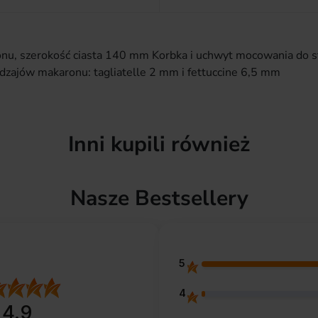
u, szerokość ciasta 140 mm Korbka i uchwyt mocowania do stoł
zajów makaronu: tagliatelle 2 mm i fettuccine 6,5 mm
Inni kupili również
Nasze Bestsellery
5
4
4.9