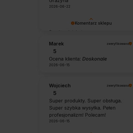
Grażyna
2026-06-22
Komentarz sklepu
Bardzo dziękujemy za pozytywną
opinię 🙂 Życzymy, aby płyn nadal
Marek
zweryfikowano
zapewniał doskonałe efekty przy
5
każdym użyciu.
Ocena klienta:
Doskonale
2026-06-15
Wojciech
zweryfikowano
5
Super produkty. Super obsługa.
Super szybka wysyłka. Pełen
profesjonalizm! Polecam!
2026-06-15