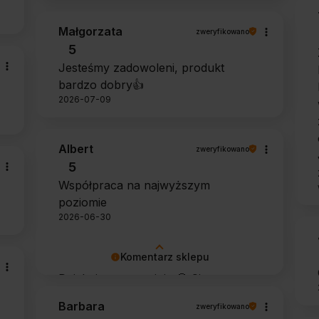
Małgorzata
zweryfikowano
5
Jesteśmy zadowoleni, produkt
bardzo dobry👍️
2026-07-09
Albert
zweryfikowano
5
Współpraca na najwyższym
poziomie
2026-06-30
Komentarz sklepu
Dziękujemy za opinię 🙂 Cieszymy
się, że zarówno współpraca, jak i
Barbara
zweryfikowano
zakup spełniły Pana oczekiwania.