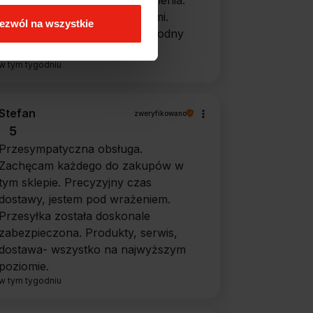
Ekspresowa realizacja zamówienia.
Towar zgodny z oczekiwaniami.
ezwól na wszystkie
Sprzedawca profesjonalny i godny
polecenia 👍️👍️👍️👍️👍️👍️👍️
w tym tygodniu
Stefan
zweryfikowano
5
Przesympatyczna obsługa.
Zachęcam każdego do zakupów w
tym sklepie. Precyzyjny czas
dostawy, jestem pod wrażeniem.
Przesyłka została doskonale
zabezpieczona. Produkty, serwis,
dostawa- wszystko na najwyższym
poziomie.
w tym tygodniu