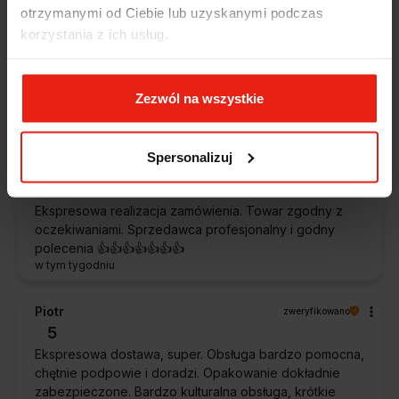
Alicja
zweryfikowano
otrzymanymi od Ciebie lub uzyskanymi podczas
5
korzystania z ich usług.
Jestem zaskoczona, że ta paczka dotarła do mnie tak
szybko. Paczka dotarła cała i zdrowa. Szybko,
sprawnie, bez problemów. Bardzo pomocna obsługa
Zezwól na wszystkie
klienta.
w tym tygodniu
Spersonalizuj
Magdalena
zweryfikowano
5
Ekspresowa realizacja zamówienia. Towar zgodny z
oczekiwaniami. Sprzedawca profesjonalny i godny
polecenia 👍️👍️👍️👍️👍️👍️👍️
w tym tygodniu
Piotr
zweryfikowano
5
Ekspresowa dostawa, super. Obsługa bardzo pomocna,
chętnie podpowie i doradzi. Opakowanie dokładnie
zabezpieczone. Bardzo kulturalna obsługa, krótkie