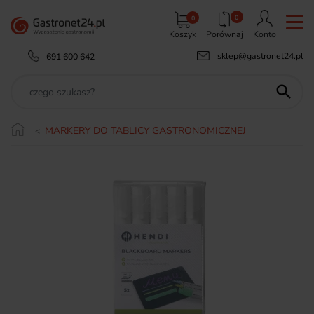
0
0
Koszyk
Porównaj
Konto
sklep@gastronet24.pl
691 600 642

MARKERY DO TABLICY GASTRONOMICZNEJ