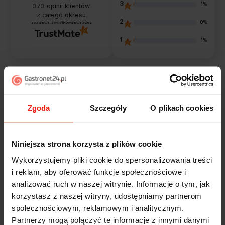
3
1%
373
opinii klientów
z całego okresu
2
0%
zebranych i zweryfikowanych przez
1
1%
Opinie klientów
Zgoda
Szczegóły
O plikach cookies
Jak zbieramy opinie?
filtry
Niniejsza strona korzysta z plików cookie
Marcin
zweryfikowano
Wykorzystujemy pliki cookie do spersonalizowania treści
5
i reklam, aby oferować funkcje społecznościowe i
Polecam szybko sprawnie dobrze zapakowane
analizować ruch w naszej witrynie. Informacje o tym, jak
Zostałem świetnie obsłużony. Brawa dla pracowników.
korzystasz z naszej witryny, udostępniamy partnerom
wczoraj
społecznościowym, reklamowym i analitycznym.
Partnerzy mogą połączyć te informacje z innymi danymi