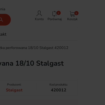
nia
0
0
Porównaj
Koszyk

Konto
takt
żka perforowana 18/10 Stalgast 420012
wana 18/10 Stalgast
Producent:
Kod produktu:
Stalgast
420012