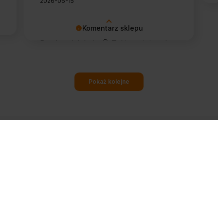
2026-06-15
Komentarz sklepu
Bardzo dziękuję 🙂 Takie opinie od
stałych klientów cieszą najbardziej.
Pokaż kolejne
ZAPISZ MNIE
 i odbierz 40 zł rabatu na zakupy od 600 zł. Przypomnimy Ci też, zanim skończy się chemia 
rzętu.
otrzymywać newsletter Gastronet24.pl i wyrażam zgodę na przesyłanie informacji handlo
dany adres e-mail przez
MIG Głowaccy Sp. z o.o.
(ul. Elewatorska 29A, 15-620 Białystok,
32552). Zgodę mogę wycofać w każdej chwili, klikając link w stopce dowolnej wiadomośc
góły w
polityce prywatności
.