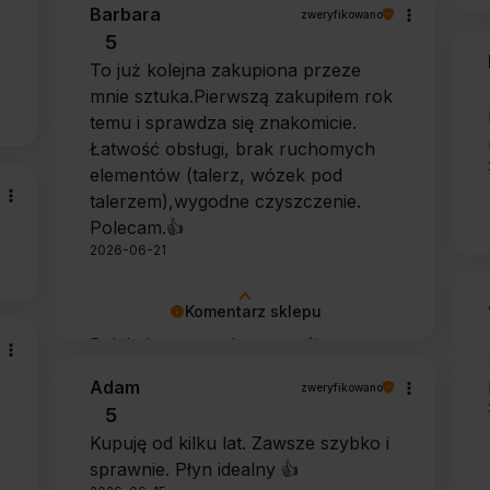
Barbara
zweryfikowano
zakup spełniły Pana oczekiwania.
5
Dziękujemy za zaufanie.
To już kolejna zakupiona przeze
mnie sztuka.Pierwszą zakupiłem rok
temu i sprawdza się znakomicie.
Łatwość obsługi, brak ruchomych
elementów (talerz, wózek pod
talerzem),wygodne czyszczenie.
Polecam.👍️
2026-06-21
Komentarz sklepu
Dziękujemy za tak szczegółową
opinię 🙂 Cieszymy się, że doceniła
Adam
zweryfikowano
Pani wygodę obsługi i łatwość
5
utrzymania urządzenia w czystości.
Kupuję od kilku lat. Zawsze szybko i
To dla nas bardzo cenna informacja.
sprawnie. Płyn idealny 👍️