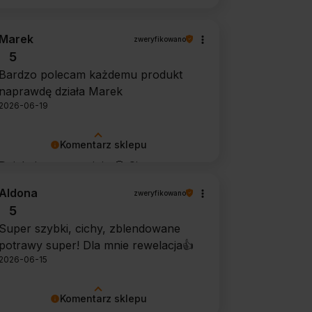
Marek
zweryfikowano
5
Bardzo polecam każdemu produkt
naprawdę działa Marek
2026-06-19
Komentarz sklepu
Dziękujemy za opinię 🙂 Cieszymy
się, że środek spełnił oczekiwania i
Aldona
zweryfikowano
potwierdził swoją skuteczność.
5
Super szybki, cichy, zblendowane
potrawy super! Dla mnie rewelacja👍️
2026-06-15
Komentarz sklepu