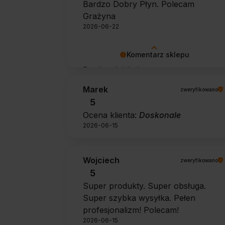
Bardzo Dobry Płyn. Polecam
Grażyna
2026-06-22
Komentarz sklepu
Bardzo dziękujemy za pozytywną
opinię 🙂 Życzymy, aby płyn nadal
Marek
zweryfikowano
zapewniał doskonałe efekty przy
5
każdym użyciu.
Ocena klienta:
Doskonale
2026-06-15
Wojciech
zweryfikowano
5
Super produkty. Super obsługa.
Super szybka wysyłka. Pełen
profesjonalizm! Polecam!
2026-06-15