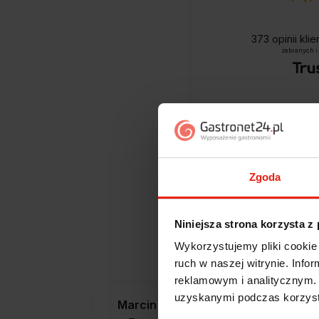
373
opinii kli
zebranych i
Zgoda
Niniejsza strona korzysta z
Jak zbieramy opini
Wykorzystujemy pliki cookie 
ruch w naszej witrynie. Inf
reklamowym i analitycznym. 
uzyskanymi podczas korzysta
Marcin
zweryfikowano