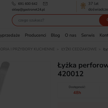
37 lat
691 600 642
doświadcze
sklep@gastronet24.pl
yprzedaże
Producenci
Blog
O nas
Serwis
Kon
ORIA I PRZYBORY KUCHENNE
ŁYŻKI CEDZAKOWE
Ły
Łyżka perforo
420012
Dostępność:
48h