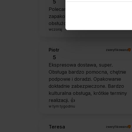
5
Polecam szybko sprawnie dobrze
zapakowane Zostałem świetnie
obsłużony. Brawa dla pracowników.
wczoraj
Piotr
zweryfikowano
5
Ekspresowa dostawa, super.
Obsługa bardzo pomocna, chętnie
podpowie i doradzi. Opakowanie
dokładnie zabezpieczone. Bardzo
kulturalna obsługa, krótkie terminy
realizacji. 👍️
w tym tygodniu
Teresa
zweryfikowano