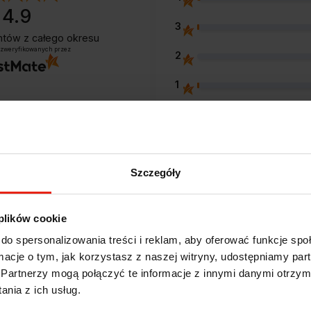
4.9
3
entów
z całego okresu
 zweryfikowanych przez
2
1
Szczegóły
Opinie klientów
 plików cookie
e?
do spersonalizowania treści i reklam, aby oferować funkcje sp
ormacje o tym, jak korzystasz z naszej witryny, udostępniamy p
Partnerzy mogą połączyć te informacje z innymi danymi otrzym
nia z ich usług.
Alicja
zweryfikowano