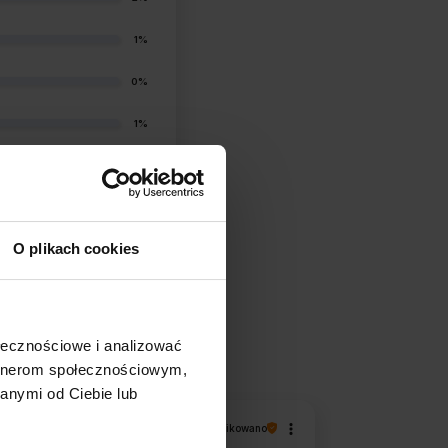
1%
0%
1%
O plikach cookies
filtry
ołecznościowe i analizować
artnerom społecznościowym,
anymi od Ciebie lub
Magdalena
zweryfikowano