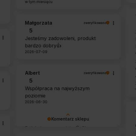
w tym miesiącu
Małgorzata
zweryfikowano
5
Jesteśmy zadowoleni, produkt
bardzo dobry👍️
2026-07-09
Albert
zweryfikowano
5
Współpraca na najwyższym
poziomie
2026-06-30
Komentarz sklepu
Dziękujemy za opinię 🙂 Cieszymy
się, że zarówno współpraca, jak i