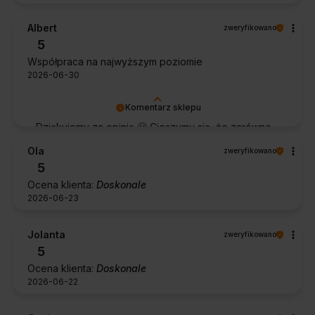
Albert
zweryfikowano
5
Współpraca na najwyższym poziomie
2026-06-30
Komentarz sklepu
Dziękujemy za opinię 🙂 Cieszymy się, że zarówno
współpraca, jak i zakup spełniły Pana oczekiwania.
Ola
zweryfikowano
Dziękujemy za zaufanie.
5
Ocena klienta:
Doskonale
2026-06-23
Jolanta
zweryfikowano
5
Ocena klienta:
Doskonale
2026-06-22