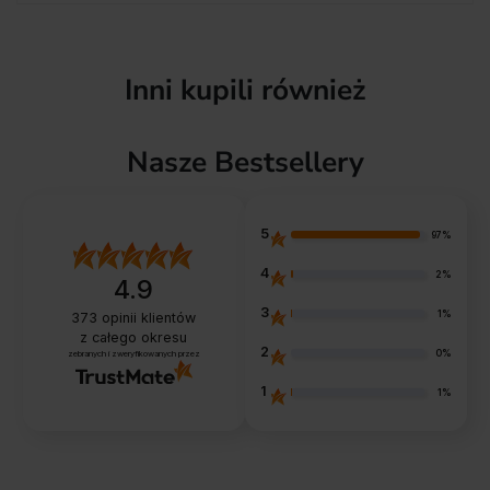
Inni kupili również
Nasze Bestsellery
5
97%
4
2%
4.9
3
1%
373
opinii klientów
z całego okresu
2
0%
zebranych i zweryfikowanych przez
1
1%