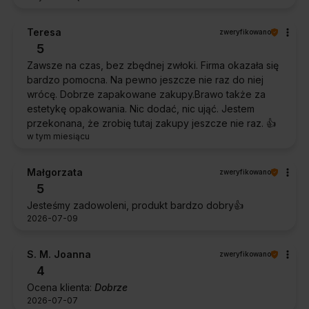
Teresa
zweryfikowano
5
Zawsze na czas, bez zbędnej zwłoki. Firma okazała się
bardzo pomocna. Na pewno jeszcze nie raz do niej
wrócę. Dobrze zapakowane zakupy.Brawo także za
estetykę opakowania. Nic dodać, nic ująć. Jestem
przekonana, że zrobię tutaj zakupy jeszcze nie raz. 👍️
w tym miesiącu
Małgorzata
zweryfikowano
5
Jesteśmy zadowoleni, produkt bardzo dobry👍️
2026-07-09
S. M. Joanna
zweryfikowano
4
Ocena klienta:
Dobrze
2026-07-07