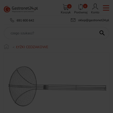
0
0
Koszyk
Porównaj
Konto
sklep@gastronet24.pl
691 600 642

ŁYŻKI CEDZAKOWE