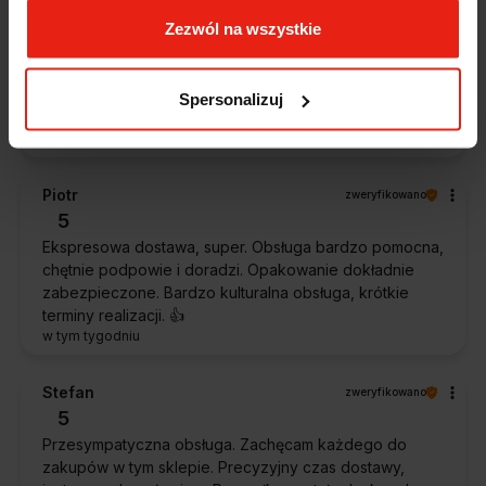
Magdalena
zweryfikowano
Zezwól na wszystkie
5
Ekspresowa realizacja zamówienia. Towar zgodny z
oczekiwaniami. Sprzedawca profesjonalny i godny
Spersonalizuj
polecenia 👍️👍️👍️👍️👍️👍️👍️
w tym tygodniu
Piotr
zweryfikowano
5
Ekspresowa dostawa, super. Obsługa bardzo pomocna,
chętnie podpowie i doradzi. Opakowanie dokładnie
zabezpieczone. Bardzo kulturalna obsługa, krótkie
terminy realizacji. 👍️
w tym tygodniu
Stefan
zweryfikowano
5
Przesympatyczna obsługa. Zachęcam każdego do
zakupów w tym sklepie. Precyzyjny czas dostawy,