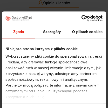
Opinie klientów
Jak zbieramy opinie?
filtry
Zgoda
Szczegóły
O plikach cookies
Marcin
zweryfikowano
5
Polecam szybko sprawnie dobrze zapakowane
Niniejsza strona korzysta z plików cookie
Zostałem świetnie obsłużony. Brawa dla pracowników.
Wykorzystujemy pliki cookie do spersonalizowania treści
wczoraj
i reklam, aby oferować funkcje społecznościowe i
analizować ruch w naszej witrynie. Informacje o tym, jak
Alicja
zweryfikowano
korzystasz z naszej witryny, udostępniamy partnerom
5
społecznościowym, reklamowym i analitycznym.
Jestem zaskoczona, że ta paczka dotarła do mnie tak
Partnerzy mogą połączyć te informacje z innymi danymi
szybko. Paczka dotarła cała i zdrowa. Szybko,
sprawnie, bez problemów. Bardzo pomocna obsługa
otrzymanymi od Ciebie lub uzyskanymi podczas
klienta.
korzystania z ich usług.
w tym tygodniu