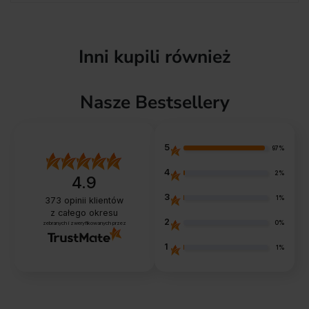
Inni kupili również
Nasze Bestsellery
5
97%
4
2%
4.9
3
1%
373
opinii klientów
z całego okresu
2
0%
zebranych i zweryfikowanych przez
1
1%