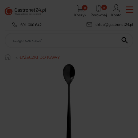
0
0
Koszyk
Porównaj
Konto
sklep@gastronet24.pl
691 600 642

ŁYŻECZKI DO KAWY