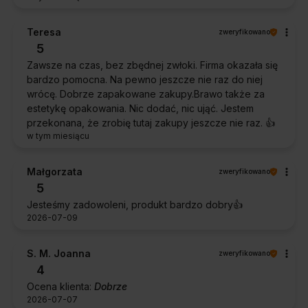
Teresa
zweryfikowano
5
Zawsze na czas, bez zbędnej zwłoki. Firma okazała się
bardzo pomocna. Na pewno jeszcze nie raz do niej
wrócę. Dobrze zapakowane zakupy.Brawo także za
estetykę opakowania. Nic dodać, nic ująć. Jestem
przekonana, że zrobię tutaj zakupy jeszcze nie raz. 👍️
w tym miesiącu
Małgorzata
zweryfikowano
5
Jesteśmy zadowoleni, produkt bardzo dobry👍️
2026-07-09
S. M. Joanna
zweryfikowano
4
Ocena klienta:
Dobrze
2026-07-07