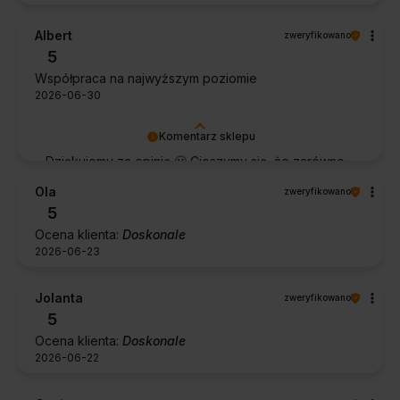
Albert
zweryfikowano
5
Współpraca na najwyższym poziomie
2026-06-30
Komentarz sklepu
Dziękujemy za opinię 🙂 Cieszymy się, że zarówno
współpraca, jak i zakup spełniły Pana oczekiwania.
Ola
zweryfikowano
Dziękujemy za zaufanie.
5
Ocena klienta:
Doskonale
2026-06-23
Jolanta
zweryfikowano
5
Ocena klienta:
Doskonale
2026-06-22