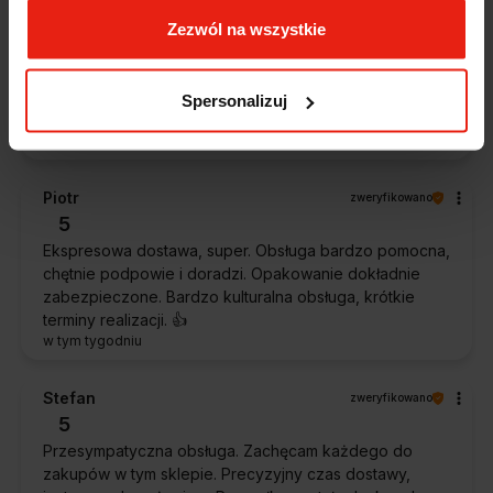
Magdalena
zweryfikowano
Zezwól na wszystkie
5
Ekspresowa realizacja zamówienia. Towar zgodny z
oczekiwaniami. Sprzedawca profesjonalny i godny
Spersonalizuj
polecenia 👍️👍️👍️👍️👍️👍️👍️
w tym tygodniu
Piotr
zweryfikowano
5
Ekspresowa dostawa, super. Obsługa bardzo pomocna,
chętnie podpowie i doradzi. Opakowanie dokładnie
zabezpieczone. Bardzo kulturalna obsługa, krótkie
terminy realizacji. 👍️
w tym tygodniu
Stefan
zweryfikowano
5
Przesympatyczna obsługa. Zachęcam każdego do
zakupów w tym sklepie. Precyzyjny czas dostawy,