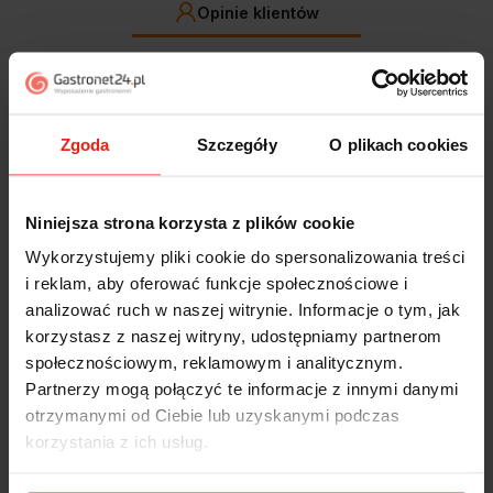
Opinie klientów
Jak zbieramy opinie?
filtry
Zgoda
Szczegóły
O plikach cookies
Marcin
zweryfikowano
5
Polecam szybko sprawnie dobrze zapakowane
Niniejsza strona korzysta z plików cookie
Zostałem świetnie obsłużony. Brawa dla pracowników.
Wykorzystujemy pliki cookie do spersonalizowania treści
wczoraj
i reklam, aby oferować funkcje społecznościowe i
analizować ruch w naszej witrynie. Informacje o tym, jak
Alicja
zweryfikowano
korzystasz z naszej witryny, udostępniamy partnerom
5
społecznościowym, reklamowym i analitycznym.
Jestem zaskoczona, że ta paczka dotarła do mnie tak
Partnerzy mogą połączyć te informacje z innymi danymi
szybko. Paczka dotarła cała i zdrowa. Szybko,
sprawnie, bez problemów. Bardzo pomocna obsługa
otrzymanymi od Ciebie lub uzyskanymi podczas
klienta.
korzystania z ich usług.
w tym tygodniu