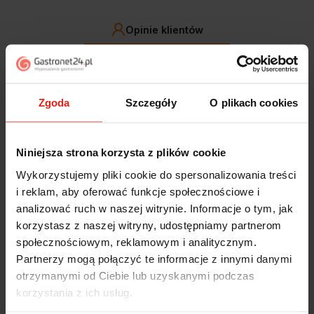
Opinie klientów
Jak zbieramy opinie?
filtry
Zgoda
Szczegóły
O plikach cookies
Marcin
zweryfikowano
5
Niniejsza strona korzysta z plików cookie
Polecam szybko sprawnie dobrze zapakowane
Zostałem świetnie obsłużony. Brawa dla pracowników.
Wykorzystujemy pliki cookie do spersonalizowania treści
wczoraj
i reklam, aby oferować funkcje społecznościowe i
analizować ruch w naszej witrynie. Informacje o tym, jak
Alicja
zweryfikowano
korzystasz z naszej witryny, udostępniamy partnerom
5
społecznościowym, reklamowym i analitycznym.
Jestem zaskoczona, że ta paczka dotarła do mnie tak
Partnerzy mogą połączyć te informacje z innymi danymi
szybko. Paczka dotarła cała i zdrowa. Szybko,
otrzymanymi od Ciebie lub uzyskanymi podczas
sprawnie, bez problemów. Bardzo pomocna obsługa
korzystania z ich usług.
klienta.
w tym tygodniu