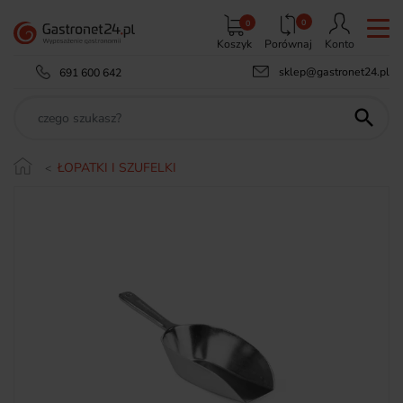
0
0
Koszyk
Porównaj
Konto
sklep@gastronet24.pl
691 600 642

ŁOPATKI I SZUFELKI