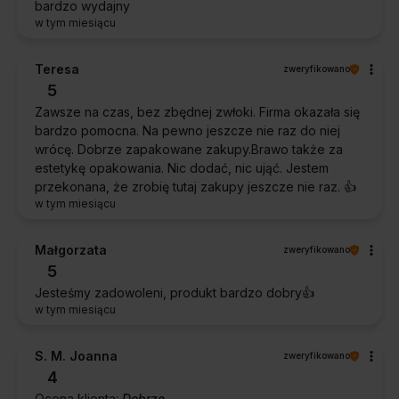
bardzo wydajny
w tym miesiącu
Teresa
zweryfikowano
5
Zawsze na czas, bez zbędnej zwłoki. Firma okazała się
bardzo pomocna. Na pewno jeszcze nie raz do niej
wrócę. Dobrze zapakowane zakupy.Brawo także za
estetykę opakowania. Nic dodać, nic ująć. Jestem
przekonana, że zrobię tutaj zakupy jeszcze nie raz. 👍️
w tym miesiącu
Małgorzata
zweryfikowano
5
Jesteśmy zadowoleni, produkt bardzo dobry👍️
w tym miesiącu
S. M. Joanna
zweryfikowano
4
Ocena klienta:
Dobrze