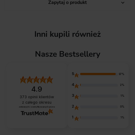
Zapytaj o produkt

Inni kupili również
Nasze Bestsellery
5
97%
4
2%
4.9
3
1%
373
opinii klientów
z całego okresu
2
0%
zebranych i zweryfikowanych przez
1
1%