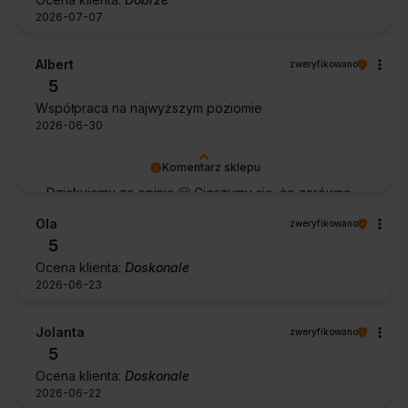
2026-07-07
Albert
zweryfikowano
5
Współpraca na najwyższym poziomie
2026-06-30
Komentarz sklepu
Dziękujemy za opinię 🙂 Cieszymy się, że zarówno
współpraca, jak i zakup spełniły Pana oczekiwania.
Ola
zweryfikowano
Dziękujemy za zaufanie.
5
Ocena klienta:
Doskonale
2026-06-23
Jolanta
zweryfikowano
5
Ocena klienta:
Doskonale
2026-06-22