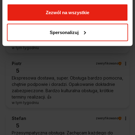
Zezwól na wszystkie
Magdalena
zweryfikowano
5
Ekspresowa realizacja zamówienia. Towar zgodny z
Spersonalizuj
oczekiwaniami. Sprzedawca profesjonalny i godny
polecenia 👍️👍️👍️👍️👍️👍️👍️
w tym tygodniu
Piotr
zweryfikowano
5
Ekspresowa dostawa, super. Obsługa bardzo pomocna,
chętnie podpowie i doradzi. Opakowanie dokładnie
zabezpieczone. Bardzo kulturalna obsługa, krótkie
terminy realizacji. 👍️
w tym tygodniu
Stefan
zweryfikowano
5
Przesympatyczna obsługa. Zachęcam każdego do