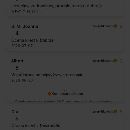
Jesteśmy zadowoleni, produkt bardzo dobry👍️
w tym miesiącu
S. M. Joanna
zweryfikowano
4
Ocena klienta:
Dobrze
2026-07-07
Albert
zweryfikowano
5
Współpraca na najwyższym poziomie
2026-06-30
Komentarz sklepu
Dziękujemy za opinię 🙂 Cieszymy się, że zarówno
współpraca, jak i zakup spełniły Pana oczekiwania.
Ola
zweryfikowano
Dziękujemy za zaufanie.
5
Ocena klienta:
Doskonale