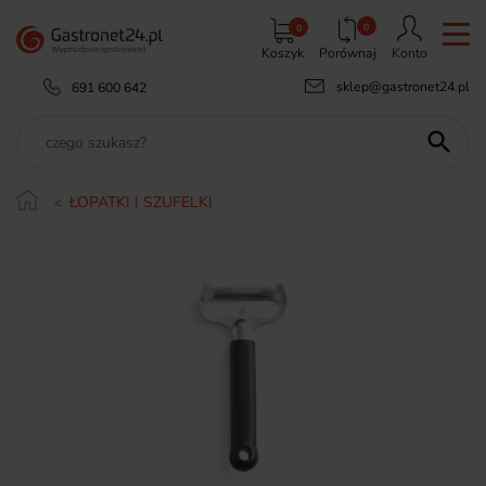
0
0
Koszyk
Porównaj
Konto
sklep@gastronet24.pl
691 600 642

ŁOPATKI I SZUFELKI