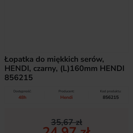
Łopatka do miękkich serów,
HENDI, czarny, (L)160mm HENDI
856215
Dostępność:
Producent:
Kod produktu:
48h
Hendi
856215
35,67 zł
24,97 zł