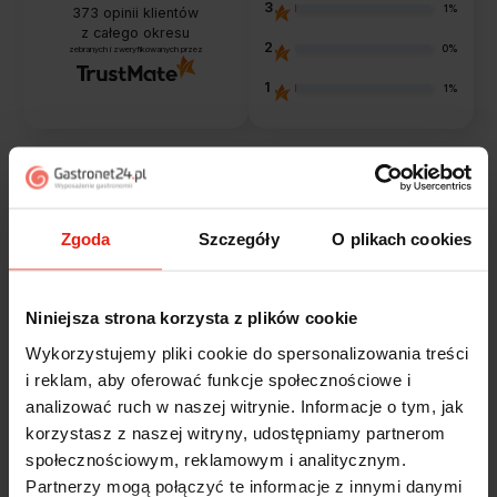
3
1%
373
opinii klientów
z całego okresu
2
0%
zebranych i zweryfikowanych przez
1
1%
Opinie klientów
Zgoda
Szczegóły
O plikach cookies
Jak zbieramy opinie?
filtry
Niniejsza strona korzysta z plików cookie
Marcin
zweryfikowano
Wykorzystujemy pliki cookie do spersonalizowania treści
5
i reklam, aby oferować funkcje społecznościowe i
Polecam szybko sprawnie dobrze zapakowane
analizować ruch w naszej witrynie. Informacje o tym, jak
Zostałem świetnie obsłużony. Brawa dla pracowników.
korzystasz z naszej witryny, udostępniamy partnerom
wczoraj
społecznościowym, reklamowym i analitycznym.
Partnerzy mogą połączyć te informacje z innymi danymi