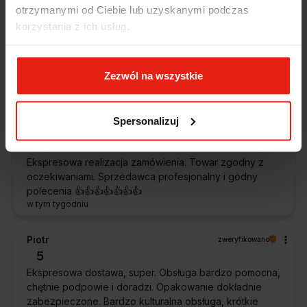
Alicja
zweryfikowano
otrzymanymi od Ciebie lub uzyskanymi podczas
5
korzystania z ich usług.
Jestem zaskoczona, że ta paczka dotarła do mnie tak
szybko. Paczka dotarła cała i zdrowa. Szybko,
sprawnie, bez problemów. Bardzo pomocna obsługa
Zezwól na wszystkie
klienta.
w tym tygodniu
Spersonalizuj
Magdalena
zweryfikowano
5
Ekspresowa realizacja zamówienia. Towar zgodny z
oczekiwaniami. Sprzedawca profesjonalny i godny
polecenia 👍️👍️👍️👍️👍️👍️👍️
w tym tygodniu
Piotr
zweryfikowano
5
Ekspresowa dostawa, super. Obsługa bardzo pomocna,
chętnie podpowie i doradzi. Opakowanie dokładnie
zabezpieczone. Bardzo kulturalna obsługa, krótkie