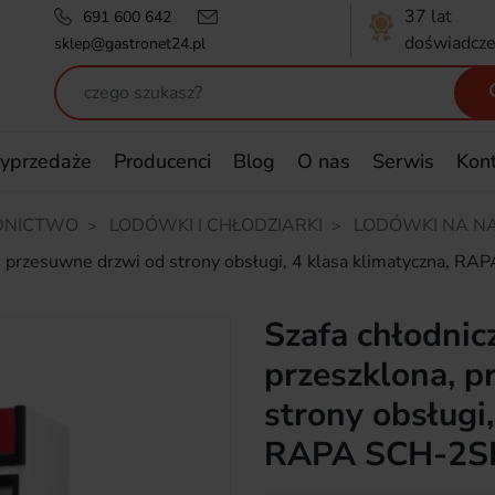
37 lat
691 600 642
doświadcze
sklep@gastronet24.pl
yprzedaże
Producenci
Blog
O nas
Serwis
Kon
DNICTWO
LODÓWKI I CHŁODZIARKI
LODÓWKI NA N
na, przesuwne drzwi od strony obsługi, 4 klasa klimatyczna
Szafa chłodnic
przeszklona, p
strony obsługi,
RAPA SCH-2S