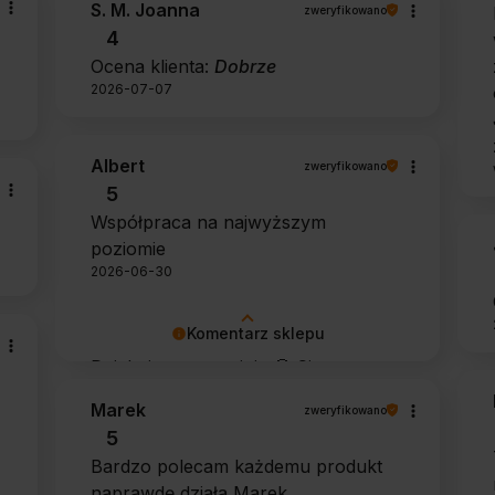
S. M. Joanna
zweryfikowano
4
Ocena klienta:
Dobrze
2026-07-07
Albert
zweryfikowano
5
Współpraca na najwyższym
poziomie
2026-06-30
Komentarz sklepu
Dziękujemy za opinię 🙂 Cieszymy
się, że zarówno współpraca, jak i
Marek
zweryfikowano
zakup spełniły Pana oczekiwania.
5
Dziękujemy za zaufanie.
Bardzo polecam każdemu produkt
naprawdę działa Marek