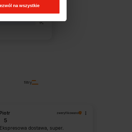
ezwól na wszystkie
0%
1%
filtry
Piotr
zweryfikowano
5
Ekspresowa dostawa, super.