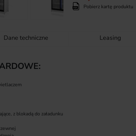
Pobierz kartę produktu
Dane techniczne
Leasing
DARDOWE:
wietlaczem
jące, z blokadą do załadunku
rdzewnej
ądzenia