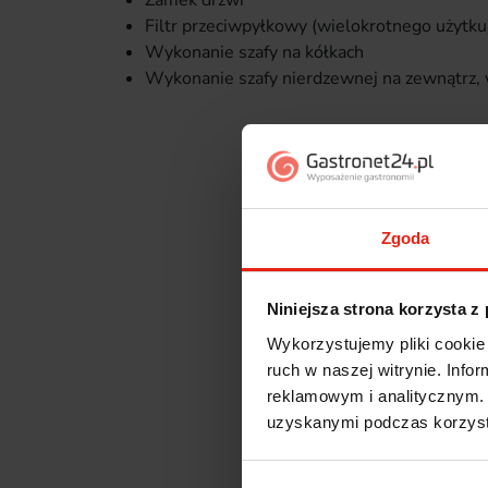
Zamek drzwi
Filtr przeciwpyłkowy (wielokrotnego użytk
Wykonanie szafy na kółkach
Wykonanie szafy nierdzewnej na zewnątrz, 
Zgoda
Niniejsza strona korzysta z
Wykorzystujemy pliki cookie 
ruch w naszej witrynie. Inf
reklamowym i analitycznym. 
uzyskanymi podczas korzysta