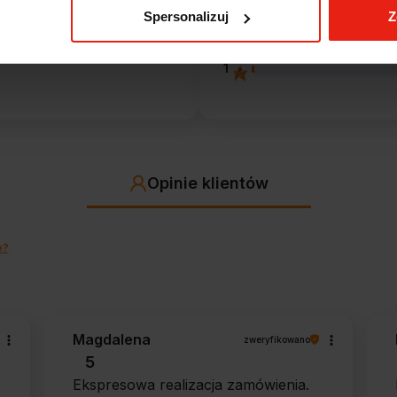
entów
z całego okresu
Spersonalizuj
Z
 zweryfikowanych przez
2
1
Opinie klientów
e?
Magdalena
zweryfikowano
5
Ekspresowa realizacja zamówienia.