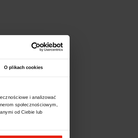
O plikach cookies
ołecznościowe i analizować
artnerom społecznościowym,
97%
anymi od Ciebie lub
2%
1%