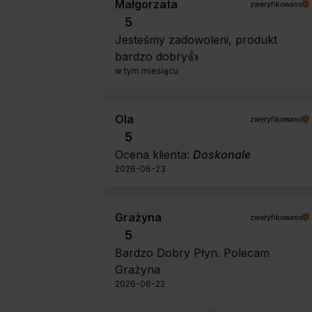
Małgorzata
zweryfikowano
5
Jesteśmy zadowoleni, produkt
bardzo dobry👍️
w tym miesiącu
Ola
zweryfikowano
5
Ocena klienta:
Doskonale
2026-06-23
Grażyna
zweryfikowano
5
Bardzo Dobry Płyn. Polecam
Grażyna
2026-06-22