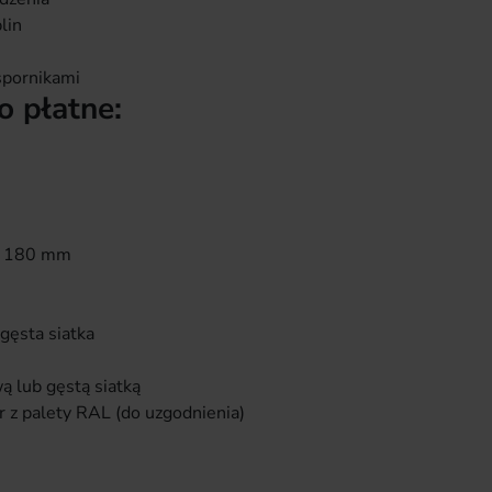
lin
spornikami
 płatne:
do 180 mm
 gęsta siatka
ą lub gęstą siatką
 z palety RAL (do uzgodnienia)