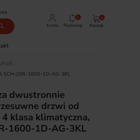
nia
0
0
Porównaj
Koszyk

Konto
takt
APOJE
, RAPA SCH-2SR-1600-1D-AG-3KL
za dwustronnie
rzesuwne drzwi od
 4 klasa klimatyczna,
R-1600-1D-AG-3KL