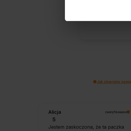
372
opinii kli
zebranych i
Jak zbieramy opini
Alicja
zweryfikowano
5
Jestem zaskoczona, że ta paczka