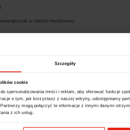
u)
wewnątrz lub w całości nierdzewnej
Inni kupili również
Szczegóły
Nasze Bestsellery
 plików cookie
do spersonalizowania treści i reklam, aby oferować funkcje sp
ormacje o tym, jak korzystasz z naszej witryny, udostępniamy p
5
Partnerzy mogą połączyć te informacje z innymi danymi otrzym
nia z ich usług.
4
4.9
3