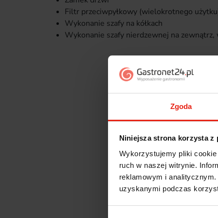
Zamek drzwi
Filtr przeciwpyłkowy (wielokrotnego użytk
Wykonanie szafy na kółkach
Wykonanie szafy nierdzewnej na zewnątrz, 
Zgoda
Niniejsza strona korzysta z
Wykorzystujemy pliki cookie 
ruch w naszej witrynie. Inf
reklamowym i analitycznym. 
uzyskanymi podczas korzysta