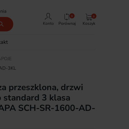
nia
0
0
Porównaj
Koszyk

Konto
takt
APOJE
0-AD-3KL
za przeszklona, drzwi
 standard 3 klasa
 RAPA SCH-SR-1600-AD-