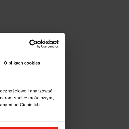
O plikach cookies
ołecznościowe i analizować
artnerom społecznościowym,
97%
anymi od Ciebie lub
2%
1%