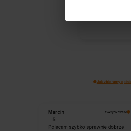
373
opinii kli
zebranych i
Jak zbieramy opini
Marcin
zweryfikowano
5
Polecam szybko sprawnie dobrze