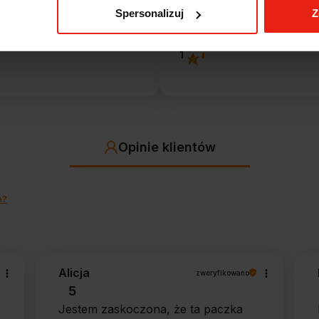
entów
z całego okresu
Spersonalizuj
Z
 zweryfikowanych przez
2
1
Opinie klientów
e?
Alicja
zweryfikowano
5
Jestem zaskoczona, że ta paczka