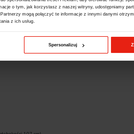
ormacje o tym, jak korzystasz z naszej witryny, udostępniamy p
Partnerzy mogą połączyć te informacje z innymi danymi otrzym
AL wybrany przez klienta
nia z ich usług.
zornika RAPA
nierdzewnej „szlif”
ego gniazda elektrycznego
Spersonalizuj
Z
lektrycznego
 elektrycznego - lewa strona urządzenia