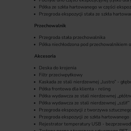
Pochyłe dno części ekspozycyjnej (tylko dla
Półka ze szkła hartowanego w części ekspoz
Przegroda ekspozycji stała ze szkła hartow
Przechowalnik
Przegroda stała przechowalnika
Półka niechłodzona pod przechowalnikiem 
Akcesoria
Deska do krojenia
Filtr przeciwpyłkowy
Kaskada ze stali nierdzewnej „lustro” - głę
Półka frontowa dla klienta - reling
Półka wydawcza ze stali nierdzewnej „płótn
Półka wydawcza ze stali nierdzewnej „szlif”
Przegroda ekspozycji z tworzywa sztuczneg
Przegroda ekspozycji ze szkła hartowanego
Rejestrator temperatury USB - bezprzewo