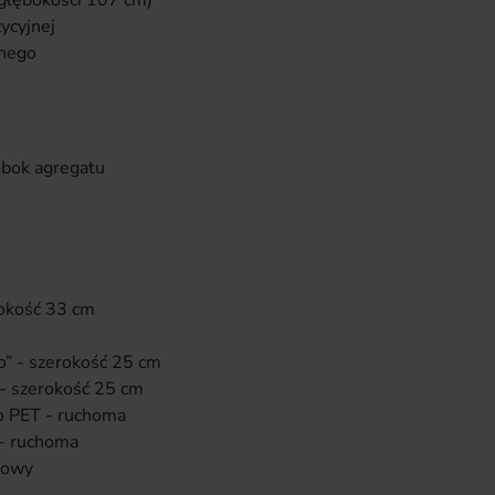
 głębokości 107 cm)
ycyjnej
anego
obok agregatu
bokość 33 cm
o” - szerokość 25 cm
 - szerokość 25 cm
o PET - ruchoma
 - ruchoma
dowy