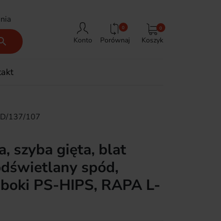
nia
0
0
Porównaj
Koszyk

Konto
takt
L-D/137/107
, szyba gięta, blat
odświetlany spód,
 boki PS-HIPS, RAPA L-