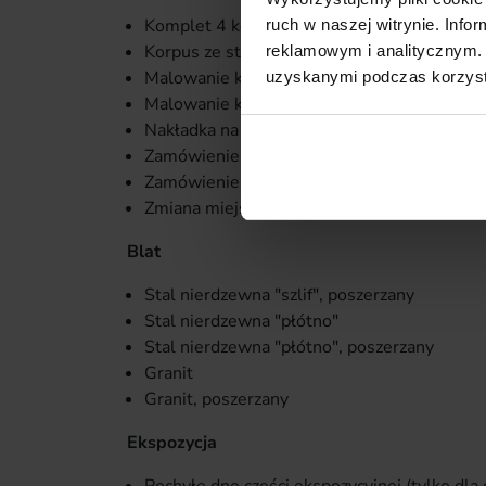
Komplet 4 kół ze stopą regulowaną
ruch w naszej witrynie. Inf
Korpus ze stali nierdzewnej
reklamowym i analitycznym. 
Malowanie korpusu na indywidualny kolor R
uzyskanymi podczas korzysta
Malowanie korpusu na wybrany kolor ze w
Nakładka na blat pod kasę lub wagę ze stali 
Zamówienie i montaż dodatkowego podwójn
Zamówienie lady bez podwójnego gniazda e
Zmiana miejsca montażu podwójnego gniazda
Blat
Stal nierdzewna "szlif", poszerzany
Stal nierdzewna "płótno"
Stal nierdzewna "płótno", poszerzany
Granit
Granit, poszerzany
Ekspozycja