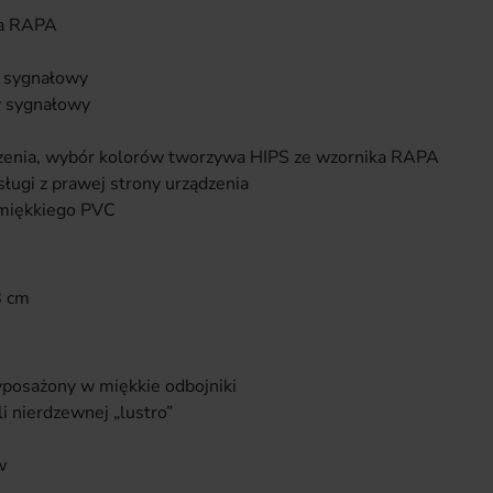
ka RAPA
 sygnałowy
y sygnałowy
dzenia, wybór kolorów tworzywa HIPS ze wzornika RAPA
ługi z prawej strony urządzenia
 miękkiego PVC
8 cm
posażony w miękkie odbojniki
i nierdzewnej „lustro”
w