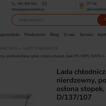
37 lat
691 600 642
doświadcze
sklep@gastronet24.pl
yprzedaże
Producenci
Blog
O nas
Serwis
Kon
DNICTWO
LADY CHŁODNICZE
zewny, podświetlany spód, osłona stopek, boki PS-HIPS, RAPA 
Lada chłodnicza
nierdzewny, p
osłona stopek,
D/137/107