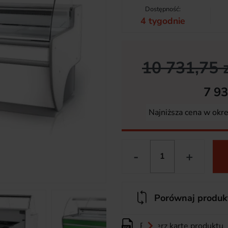
Dostępność:
4 tygodnie
10 731,75 z
7 93
Najniższa cena w okr
-
+
Porównaj produk

Pobierz kartę produktu