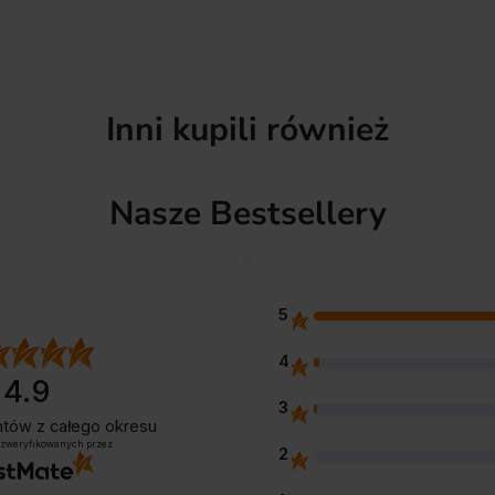
Inni kupili również
Nasze Bestsellery
5
4
4.9
3
entów
z całego okresu
 zweryfikowanych przez
2