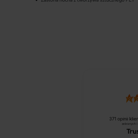
Zasłona nocna z tworzywa sztucznego PET
371
opinii kli
zebranych i