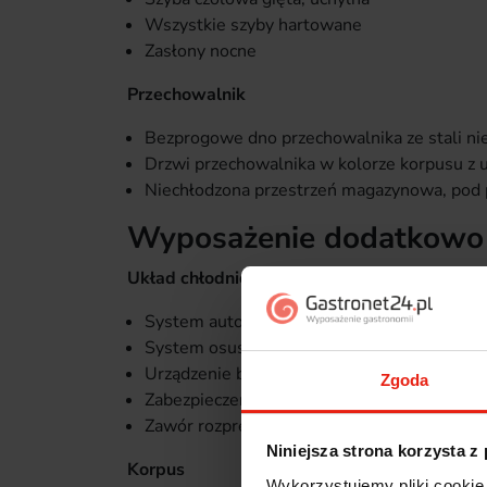
Wszystkie szyby hartowane
Zasłony nocne
Przechowalnik
Bezprogowe dno przechowalnika ze stali ni
Drzwi przechowalnika w kolorze korpusu z 
Niechłodzona przestrzeń magazynowa, pod 
Wyposażenie dodatkowo 
Układ chłodniczy
System automatycznego odparowania skrop
System osuszania szyb
Urządzenie bez agregatu
Zgoda
Zabezpieczenie parownika powłoką ochronn
Zawór rozprężny R404a / R452a - dostępnoś
Niniejsza strona korzysta z
Korpus
Wykorzystujemy pliki cookie 