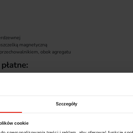
erdzewnej
uszczelką magnetyczną
przechowalnikiem, obok agregatu
płatne:
lin
Szczegóły
ą
ć i cena po uzgodnieniu
 plików cookie
do spersonalizowania treści i reklam, aby oferować funkcje sp