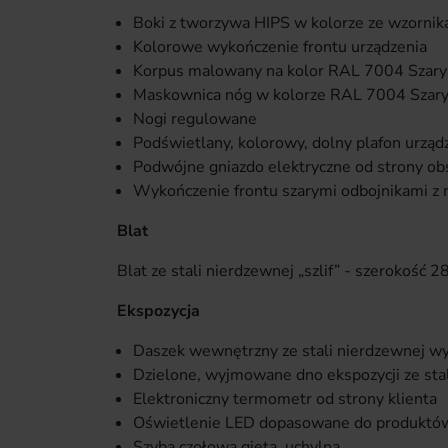
Boki z tworzywa HIPS w kolorze ze wzorni
Kolorowe wykończenie frontu urządzenia
Korpus malowany na kolor RAL 7004 Szary
Maskownica nóg w kolorze RAL 7004 Szar
Nogi regulowane
Podświetlany, kolorowy, dolny plafon urzą
Podwójne gniazdo elektryczne od strony obs
Wykończenie frontu szarymi odbojnikami z
Blat
Blat ze stali nierdzewnej „szlif” - szerokość 2
Ekspozycja
Daszek wewnętrzny ze stali nierdzewnej wy
Dzielone, wyjmowane dno ekspozycji ze stal
Elektroniczny termometr od strony klienta
Oświetlenie LED dopasowane do produktó
Szyba czołowa gięta, uchylna