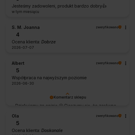
Jesteśmy zadowoleni, produkt bardzo dobry👍️
w tym miesiącu
S. M. Joanna
zweryfikowano
4
Ocena klienta:
Dobrze
2026-07-07
Albert
zweryfikowano
5
Współpraca na najwyższym poziomie
2026-06-30
Komentarz sklepu
Dziękujemy za opinię 🙂 Cieszymy się, że zarówno
współpraca, jak i zakup spełniły Pana oczekiwania.
Ola
zweryfikowano
Dziękujemy za zaufanie.
5
Ocena klienta:
Doskonale