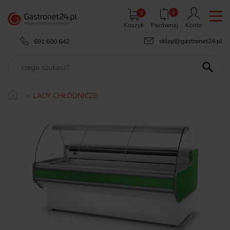
0
0
Koszyk
Porównaj
Konto
sklep@gastronet24.pl
691 600 642

LADY CHŁODNICZE