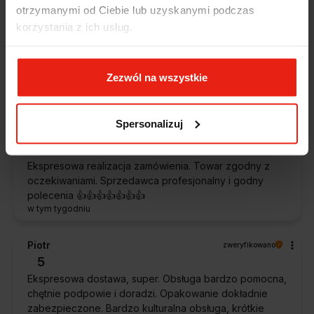
Alicja
zweryfikowano
otrzymanymi od Ciebie lub uzyskanymi podczas
5
korzystania z ich usług.
Jestem zaskoczona, że ta paczka dotarła do mnie tak
szybko. Paczka dotarła cała i zdrowa. Szybko,
sprawnie, bez problemów. Bardzo pomocna obsługa
Zezwól na wszystkie
klienta.
w tym tygodniu
Spersonalizuj
Magdalena
zweryfikowano
5
Ekspresowa realizacja zamówienia. Towar zgodny z
oczekiwaniami. Sprzedawca profesjonalny i godny
polecenia 👍️👍️👍️👍️👍️👍️👍️
w tym tygodniu
Piotr
zweryfikowano
5
Ekspresowa dostawa, super. Obsługa bardzo pomocna,
chętnie podpowie i doradzi. Opakowanie dokładnie
zabezpieczone. Bardzo kulturalna obsługa, krótkie