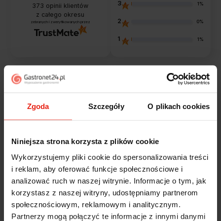
3
1%
373
opinii klientów
z całego okresu
2
0%
zebranych i zweryfikowanych przez
1
1%
Opinie klientów
Zgoda
Szczegóły
O plikach cookies
Jak zbieramy opinie?
filtry
Niniejsza strona korzysta z plików cookie
Marcin
zweryfikowano
Wykorzystujemy pliki cookie do spersonalizowania treści
5
i reklam, aby oferować funkcje społecznościowe i
Polecam szybko sprawnie dobrze zapakowane
analizować ruch w naszej witrynie. Informacje o tym, jak
Zostałem świetnie obsłużony. Brawa dla pracowników.
korzystasz z naszej witryny, udostępniamy partnerom
wczoraj
społecznościowym, reklamowym i analitycznym.
Partnerzy mogą połączyć te informacje z innymi danymi