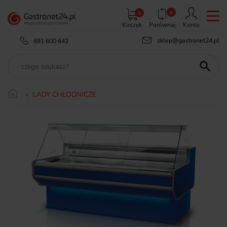
0
0
Koszyk
Porównaj
Konto
sklep@gastronet24.pl
691 600 642

LADY CHŁODNICZE