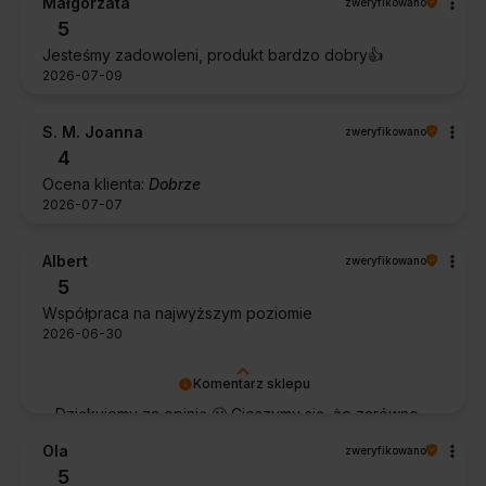
Małgorzata
zweryfikowano
5
Jesteśmy zadowoleni, produkt bardzo dobry👍️
2026-07-09
S. M. Joanna
zweryfikowano
4
Ocena klienta:
Dobrze
2026-07-07
Albert
zweryfikowano
5
Współpraca na najwyższym poziomie
2026-06-30
Komentarz sklepu
Dziękujemy za opinię 🙂 Cieszymy się, że zarówno
współpraca, jak i zakup spełniły Pana oczekiwania.
Ola
zweryfikowano
Dziękujemy za zaufanie.
5