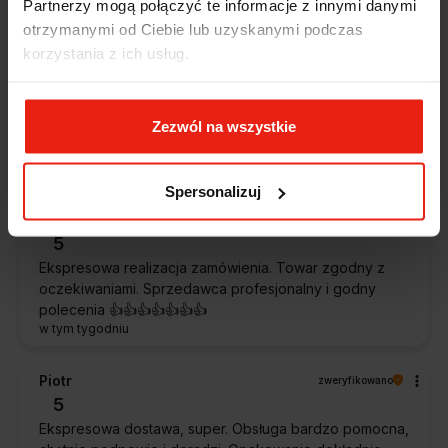
Partnerzy mogą połączyć te informacje z innymi danymi
otrzymanymi od Ciebie lub uzyskanymi podczas
Alicja
zweryfikowano
korzystania z ich usług.
5
Jestem zaskoczona, że ta paczka dotarła do mnie tak
szybko. Paczka dotarła cała i zdrowa. Szybko,
Zezwól na wszystkie
sprawnie, bez problemów. Bardzo pomocna obsługa
klienta.
w tym tygodniu
Spersonalizuj
Magdalena
zweryfikowano
5
Ekspresowa realizacja zamówienia. Towar zgodny z
oczekiwaniami. Sprzedawca profesjonalny i godny
polecenia 👍️👍️👍️👍️👍️👍️👍️
w tym tygodniu
Piotr
zweryfikowano
5
Ekspresowa dostawa, super. Obsługa bardzo pomocna,