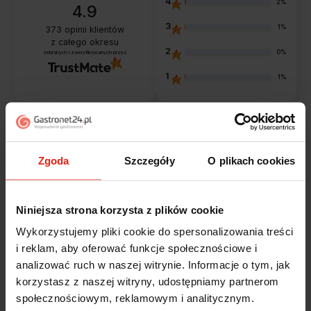
4
2%
4.9
3
1%
373
opinii klientów
z całego okresu
2
0%
zebranych i zweryfikowanych przez
1
1%
Opinie klientów
Zgoda
Szczegóły
O plikach cookies
Jak zbieramy opinie?
filtry
Niniejsza strona korzysta z plików cookie
Wykorzystujemy pliki cookie do spersonalizowania treści
Marcin
zweryfikowano
i reklam, aby oferować funkcje społecznościowe i
5
analizować ruch w naszej witrynie. Informacje o tym, jak
Polecam szybko sprawnie dobrze zapakowane
korzystasz z naszej witryny, udostępniamy partnerom
Zostałem świetnie obsłużony. Brawa dla pracowników.
społecznościowym, reklamowym i analitycznym.
w tym tygodniu