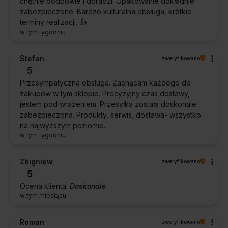
chętnie podpowie i doradzi. Opakowanie dokładnie
zabezpieczone. Bardzo kulturalna obsługa, krótkie
terminy realizacji. 👍️
w tym tygodniu
Stefan
zweryfikowano
5
Przesympatyczna obsługa. Zachęcam każdego do
zakupów w tym sklepie. Precyzyjny czas dostawy,
jestem pod wrażeniem. Przesyłka została doskonale
zabezpieczona. Produkty, serwis, dostawa- wszystko
na najwyższym poziomie.
w tym tygodniu
Zbigniew
zweryfikowano
5
Ocena klienta:
Doskonale
w tym miesiącu
Roman
zweryfikowano