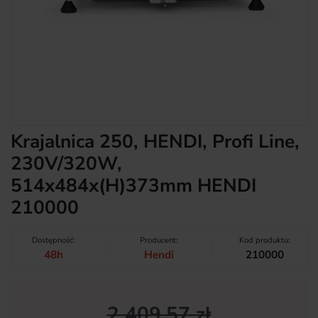
Krajalnica 250, HENDI, Profi Line,
230V/320W,
514x484x(H)373mm HENDI
210000
Dostępność:
Producent:
Kod produktu:
48h
Hendi
210000
2 409,57 zł