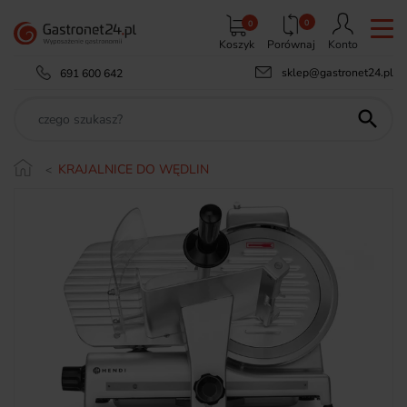
0
0
Koszyk
Porównaj
Konto
sklep@gastronet24.pl
691 600 642

KRAJALNICE DO WĘDLIN