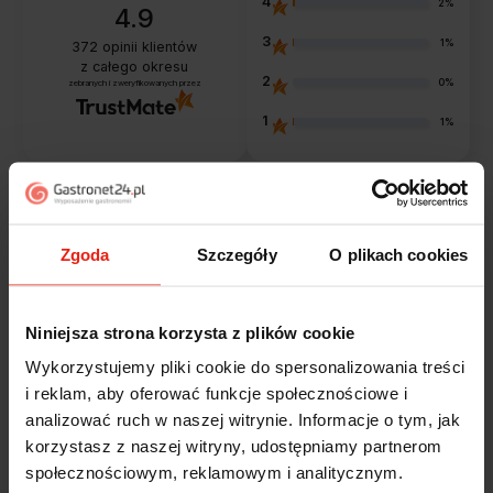
4
2%
4.9
3
1%
372
opinii klientów
z całego okresu
2
0%
zebranych i zweryfikowanych przez
1
1%
Opinie klientów
Zgoda
Szczegóły
O plikach cookies
Jak zbieramy opinie?
filtry
Niniejsza strona korzysta z plików cookie
Wykorzystujemy pliki cookie do spersonalizowania treści
Alicja
zweryfikowano
i reklam, aby oferować funkcje społecznościowe i
5
analizować ruch w naszej witrynie. Informacje o tym, jak
Jestem zaskoczona, że ta paczka dotarła do mnie tak
korzystasz z naszej witryny, udostępniamy partnerom
szybko. Paczka dotarła cała i zdrowa. Szybko,
społecznościowym, reklamowym i analitycznym.
sprawnie, bez problemów. Bardzo pomocna obsługa