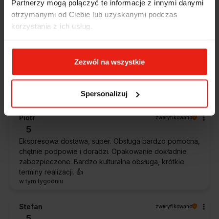
Partnerzy mogą połączyć te informacje z innymi danymi
klienta.
wczoraj
otrzymanymi od Ciebie lub uzyskanymi podczas
korzystania z ich usług.
Magdalena
zweryfikowano
5
Zezwól na wszystkie
Ekspresowa realizacja zamówienia. Towar zgodny z
oczekiwaniami. Sprzedawca profesjonalny i godny
polecenia 👍️👍️👍️👍️👍️👍️👍️
w tym tygodniu
Spersonalizuj
Piotr
zweryfikowano
5
Ekspresowa dostawa, super. Obsługa bardzo pomocna,
chętnie podpowie i doradzi. Opakowanie dokładnie
zabezpieczone. Bardzo kulturalna obsługa, krótkie
terminy realizacji. 👍️
w tym tygodniu
Stefan
zweryfikowano
5