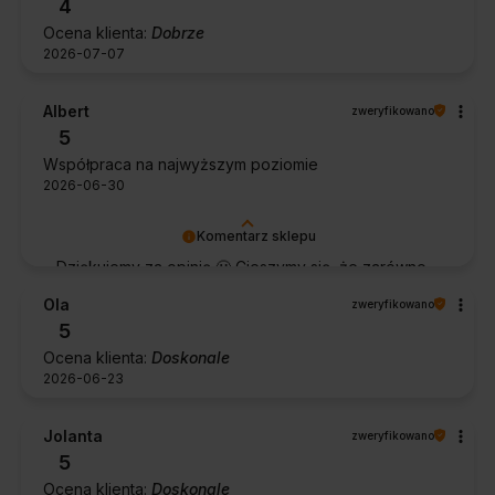
4
Ocena klienta:
Dobrze
2026-07-07
Albert
zweryfikowano
5
Współpraca na najwyższym poziomie
2026-06-30
Komentarz sklepu
Dziękujemy za opinię 🙂 Cieszymy się, że zarówno
współpraca, jak i zakup spełniły Pana oczekiwania.
Ola
zweryfikowano
Dziękujemy za zaufanie.
5
Ocena klienta:
Doskonale
2026-06-23
Jolanta
zweryfikowano
5
Ocena klienta:
Doskonale