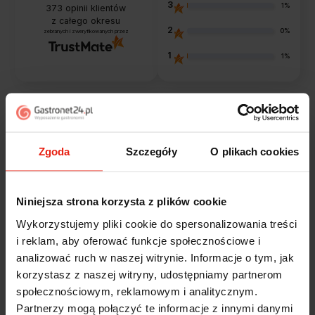
3
1%
373
opinii klientów
z całego okresu
2
0%
zebranych i zweryfikowanych przez
1
1%
Opinie klientów
Zgoda
Szczegóły
O plikach cookies
Jak zbieramy opinie?
filtry
Niniejsza strona korzysta z plików cookie
Marcin
zweryfikowano
Wykorzystujemy pliki cookie do spersonalizowania treści
5
i reklam, aby oferować funkcje społecznościowe i
Polecam szybko sprawnie dobrze zapakowane
analizować ruch w naszej witrynie. Informacje o tym, jak
Zostałem świetnie obsłużony. Brawa dla pracowników.
korzystasz z naszej witryny, udostępniamy partnerom
wczoraj
społecznościowym, reklamowym i analitycznym.
Partnerzy mogą połączyć te informacje z innymi danymi