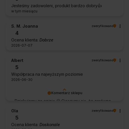
Jesteśmy zadowoleni, produkt bardzo dobry👍️
w tym miesiącu
S. M. Joanna
zweryfikowano
4
Ocena klienta:
Dobrze
2026-07-07
Albert
zweryfikowano
5
Współpraca na najwyższym poziomie
2026-06-30
Komentarz sklepu
Dziękujemy za opinię 🙂 Cieszymy się, że zarówno
współpraca, jak i zakup spełniły Pana oczekiwania.
Ola
zweryfikowano
Dziękujemy za zaufanie.
5
Ocena klienta:
Doskonale