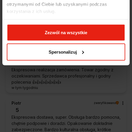
Alicja
zweryfikowano
otrzymanymi od Ciebie lub uzyskanymi podczas
5
korzystania z ich usług.
Jestem zaskoczona, że ta paczka dotarła do mnie tak
szybko. Paczka dotarła cała i zdrowa. Szybko,
sprawnie, bez problemów. Bardzo pomocna obsługa
Zezwól na wszystkie
klienta.
w tym tygodniu
Spersonalizuj
Magdalena
zweryfikowano
5
Ekspresowa realizacja zamówienia. Towar zgodny z
oczekiwaniami. Sprzedawca profesjonalny i godny
polecenia 👍️👍️👍️👍️👍️👍️👍️
w tym tygodniu
Piotr
zweryfikowano
5
Ekspresowa dostawa, super. Obsługa bardzo pomocna,
chętnie podpowie i doradzi. Opakowanie dokładnie
zabezpieczone. Bardzo kulturalna obsługa, krótkie