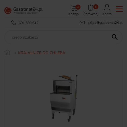
0
0
Koszyk
Porównaj
Konto
sklep@gastronet24.pl
691 600 642

KRAJALNICE DO CHLEBA