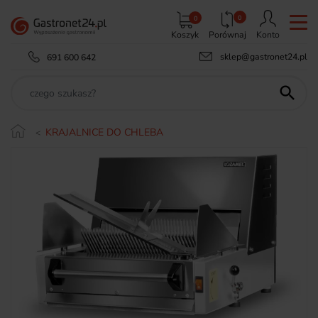
0
0
Koszyk
Porównaj
Konto
sklep@gastronet24.pl
691 600 642

KRAJALNICE DO CHLEBA