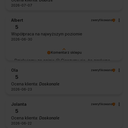
2026-07-07
Albert
zweryfikowano
5
Współpraca na najwyższym poziomie
2026-06-30
Komentarz sklepu
Dziękujemy za opinię 🙂 Cieszymy się, że zarówno
współpraca, jak i zakup spełniły Pana oczekiwania.
Ola
zweryfikowano
Dziękujemy za zaufanie.
5
Ocena klienta:
Doskonale
2026-06-23
Jolanta
zweryfikowano
5
Ocena klienta:
Doskonale
2026-06-22