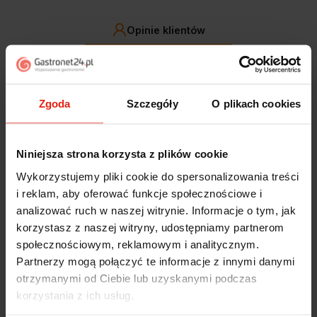
Opinie klientów
Jak zbieramy opinie?
filtry
Zgoda
Szczegóły
O plikach cookies
Marcin
zweryfikowano
5
Niniejsza strona korzysta z plików cookie
Polecam szybko sprawnie dobrze zapakowane
Zostałem świetnie obsłużony. Brawa dla pracowników.
Wykorzystujemy pliki cookie do spersonalizowania treści
w tym tygodniu
i reklam, aby oferować funkcje społecznościowe i
analizować ruch w naszej witrynie. Informacje o tym, jak
Alicja
zweryfikowano
korzystasz z naszej witryny, udostępniamy partnerom
5
społecznościowym, reklamowym i analitycznym.
Jestem zaskoczona, że ta paczka dotarła do mnie tak
Partnerzy mogą połączyć te informacje z innymi danymi
szybko. Paczka dotarła cała i zdrowa. Szybko,
otrzymanymi od Ciebie lub uzyskanymi podczas
sprawnie, bez problemów. Bardzo pomocna obsługa
korzystania z ich usług.
klienta.
w tym tygodniu