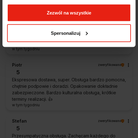
Zezwól na wszystkie
Magdalena
zweryfikowano
5
Ekspresowa realizacja zamówienia. Towar zgodny z
Spersonalizuj
oczekiwaniami. Sprzedawca profesjonalny i godny
polecenia 👍️👍️👍️👍️👍️👍️👍️
w tym tygodniu
Piotr
zweryfikowano
5
Ekspresowa dostawa, super. Obsługa bardzo pomocna,
chętnie podpowie i doradzi. Opakowanie dokładnie
zabezpieczone. Bardzo kulturalna obsługa, krótkie
terminy realizacji. 👍️
w tym tygodniu
Stefan
zweryfikowano
5
Przesympatyczna obsługa. Zachęcam każdego do