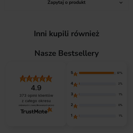
Zapytaj o produkt

Inni kupili również
Nasze Bestsellery
5
97%
4
2%
4.9
3
1%
373
opinii klientów
z całego okresu
2
0%
zebranych i zweryfikowanych przez
1
1%