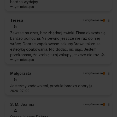
bardzo wydajny
w tym miesiącu
Teresa
zweryfikowano
5
Zawsze na czas, bez zbędnej zwłoki. Firma okazała się
bardzo pomocna. Na pewno jeszcze nie raz do niej
wrócę. Dobrze zapakowane zakupy.Brawo także za
estetykę opakowania. Nic dodać, nic ująć. Jestem
przekonana, że zrobię tutaj zakupy jeszcze nie raz. 👍️
w tym miesiącu
Małgorzata
zweryfikowano
5
Jesteśmy zadowoleni, produkt bardzo dobry👍️
2026-07-09
S. M. Joanna
zweryfikowano
4
Ocena klienta:
Dobrze