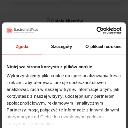
Opinie klientów
Jak zbieramy opinie?
filtry
Zgoda
Szczegóły
O plikach cookies
Marcin
zweryfikowano
5
Niniejsza strona korzysta z plików cookie
Polecam szybko sprawnie dobrze zapakowane
Wykorzystujemy pliki cookie do spersonalizowania treści
Zostałem świetnie obsłużony. Brawa dla pracowników.
i reklam, aby oferować funkcje społecznościowe i
wczoraj
analizować ruch w naszej witrynie. Informacje o tym, jak
korzystasz z naszej witryny, udostępniamy partnerom
Alicja
zweryfikowano
społecznościowym, reklamowym i analitycznym.
5
Partnerzy mogą połączyć te informacje z innymi danymi
Jestem zaskoczona, że ta paczka dotarła do mnie tak
otrzymanymi od Ciebie lub uzyskanymi podczas
szybko. Paczka dotarła cała i zdrowa. Szybko,
korzystania z ich usług.
sprawnie, bez problemów. Bardzo pomocna obsługa