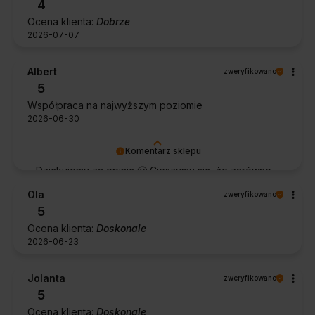
4
Ocena klienta:
Dobrze
2026-07-07
Albert
zweryfikowano
5
Współpraca na najwyższym poziomie
2026-06-30
Komentarz sklepu
Dziękujemy za opinię 🙂 Cieszymy się, że zarówno
współpraca, jak i zakup spełniły Pana oczekiwania.
Ola
zweryfikowano
Dziękujemy za zaufanie.
5
Ocena klienta:
Doskonale
2026-06-23
Jolanta
zweryfikowano
5
Ocena klienta:
Doskonale