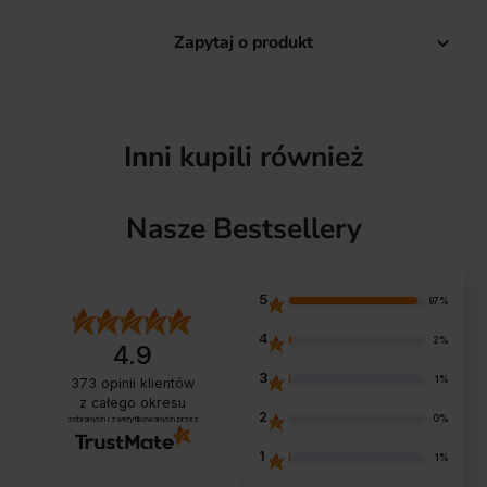
Zapytaj o produkt

Inni kupili również
Nasze Bestsellery
5
97%
4
2%
4.9
3
1%
373
opinii klientów
z całego okresu
2
0%
zebranych i zweryfikowanych przez
1
1%