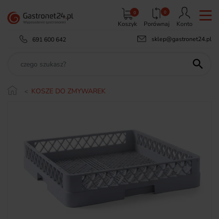
0
0
Koszyk
Porównaj
Konto
sklep@gastronet24.pl
691 600 642

KOSZE DO ZMYWAREK