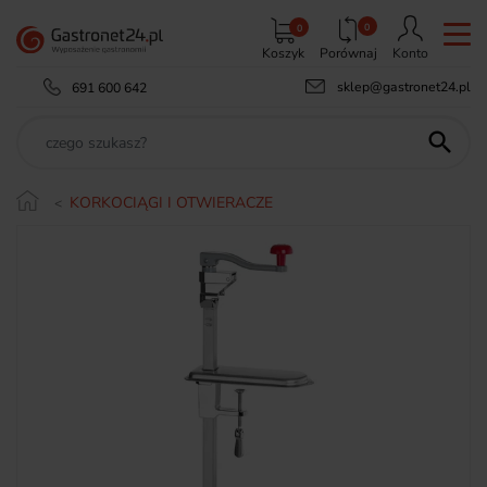
0
0
Koszyk
Porównaj
Konto
sklep@gastronet24.pl
691 600 642

KORKOCIĄGI I OTWIERACZE