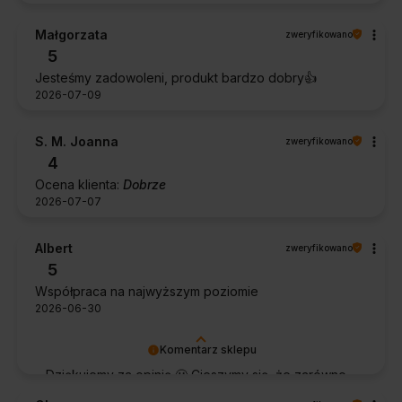
Małgorzata
zweryfikowano
5
Jesteśmy zadowoleni, produkt bardzo dobry👍️
2026-07-09
S. M. Joanna
zweryfikowano
4
Ocena klienta:
Dobrze
2026-07-07
Albert
zweryfikowano
5
Współpraca na najwyższym poziomie
2026-06-30
Komentarz sklepu
Dziękujemy za opinię 🙂 Cieszymy się, że zarówno
współpraca, jak i zakup spełniły Pana oczekiwania.