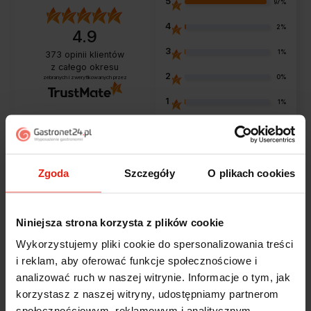
5
97%
4
2%
4.9
3
1%
373
opinii klientów
z całego okresu
2
0%
zebranych i zweryfikowanych przez
1
1%
Opinie klientów
Zgoda
Szczegóły
O plikach cookies
Jak zbieramy opinie?
filtry
Niniejsza strona korzysta z plików cookie
Wykorzystujemy pliki cookie do spersonalizowania treści
i reklam, aby oferować funkcje społecznościowe i
Marcin
zweryfikowano
analizować ruch w naszej witrynie. Informacje o tym, jak
5
korzystasz z naszej witryny, udostępniamy partnerom
Polecam szybko sprawnie dobrze zapakowane
społecznościowym, reklamowym i analitycznym.