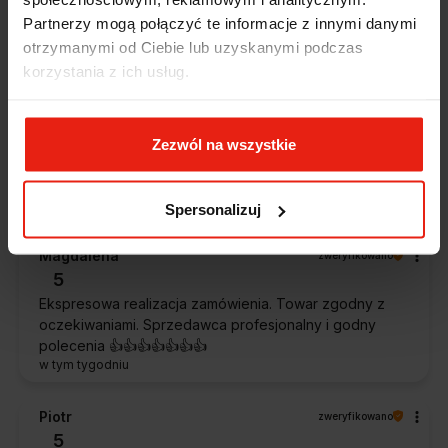
Zostałem świetnie obsłużony. Brawa dla pracowników.
w tym tygodniu
Partnerzy mogą połączyć te informacje z innymi danymi
otrzymanymi od Ciebie lub uzyskanymi podczas
korzystania z ich usług.
Alicja
zweryfikowano
5
Jestem zaskoczona, że ta paczka dotarła do mnie tak
szybko. Paczka dotarła cała i zdrowa. Szybko,
Zezwól na wszystkie
sprawnie, bez problemów. Bardzo pomocna obsługa
klienta.
w tym tygodniu
Spersonalizuj
Magdalena
zweryfikowano
5
Ekspresowa realizacja zamówienia. Towar zgodny z
oczekiwaniami. Sprzedawca profesjonalny i godny
polecenia 👍️👍️👍️👍️👍️👍️👍️
w tym tygodniu
Piotr
zweryfikowano
5