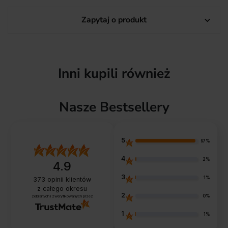
Zapytaj o produkt

Inni kupili również
Nasze Bestsellery
5
97%
4
2%
4.9
3
1%
373
opinii klientów
z całego okresu
2
0%
zebranych i zweryfikowanych przez
1
1%