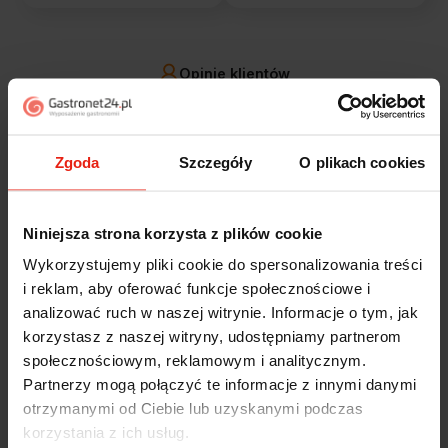
Opinie klientów
Jak zbieramy opinie?
filtry
Zgoda
Szczegóły
O plikach cookies
Marcin
zweryfikowano
5
Niniejsza strona korzysta z plików cookie
Polecam szybko sprawnie dobrze zapakowane
Wykorzystujemy pliki cookie do spersonalizowania treści
Zostałem świetnie obsłużony. Brawa dla pracowników.
i reklam, aby oferować funkcje społecznościowe i
wczoraj
analizować ruch w naszej witrynie. Informacje o tym, jak
korzystasz z naszej witryny, udostępniamy partnerom
Alicja
zweryfikowano
społecznościowym, reklamowym i analitycznym.
5
Partnerzy mogą połączyć te informacje z innymi danymi
Jestem zaskoczona, że ta paczka dotarła do mnie tak
otrzymanymi od Ciebie lub uzyskanymi podczas
szybko. Paczka dotarła cała i zdrowa. Szybko,
korzystania z ich usług.
sprawnie, bez problemów. Bardzo pomocna obsługa