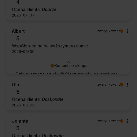
4
Ocena klienta:
Dobrze
2026-07-07
Albert
zweryfikowano
5
Współpraca na najwyższym poziomie
2026-06-30
Komentarz sklepu
Dziękujemy za opinię 🙂 Cieszymy się, że zarówno
współpraca, jak i zakup spełniły Pana oczekiwania.
Ola
zweryfikowano
Dziękujemy za zaufanie.
5
Ocena klienta:
Doskonale
2026-06-23
Jolanta
zweryfikowano
5
Ocena klienta:
Doskonale