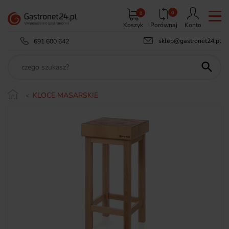
0
0
Koszyk
Porównaj
Konto
sklep@gastronet24.pl
691 600 642

KLOCE MASARSKIE