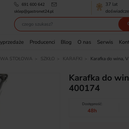
37 lat
691 600 642
doświadcze
sklep@gastronet24.pl
yprzedaże
Producenci
Blog
O nas
Serwis
Kon
AWA STOŁOWA
SZKŁO
KARAFKI
Karafka do wina,
Karafka do wi
400174
Dostępność:
48h