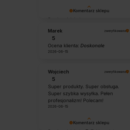
Komentarz sklepu
Bardzo dziękujemy za pozytywną
opinię 🙂 Życzymy, aby płyn nadal
Marek
zweryfikowano
zapewniał doskonałe efekty przy
5
każdym użyciu.
Ocena klienta:
Doskonale
2026-06-15
Wojciech
zweryfikowano
5
Super produkty. Super obsługa.
Super szybka wysyłka. Pełen
profesjonalizm! Polecam!
2026-06-15
Komentarz sklepu