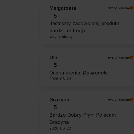
Małgorzata
zweryfikowano
5
Jesteśmy zadowoleni, produkt
bardzo dobry👍️
w tym miesiącu
Ola
zweryfikowano
5
Ocena klienta:
Doskonale
2026-06-23
Grażyna
zweryfikowano
5
Bardzo Dobry Płyn. Polecam
Grażyna
2026-06-22