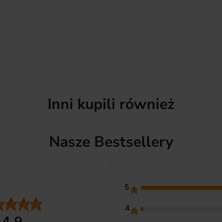
Inni kupili również
Nasze Bestsellery
5
4
4.9