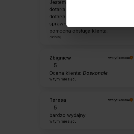
Jestem zaskoczona, że ta paczka
dotarła do mnie tak szybko. Paczka
dotarła cała i zdrowa. Szybko,
sprawnie, bez problemów. Bardzo
pomocna obsługa klienta.
dzisiaj
Zbigniew
zweryfikowano
5
Ocena klienta:
Doskonale
w tym miesiącu
Teresa
zweryfikowano
5
bardzo wydajny
w tym miesiącu