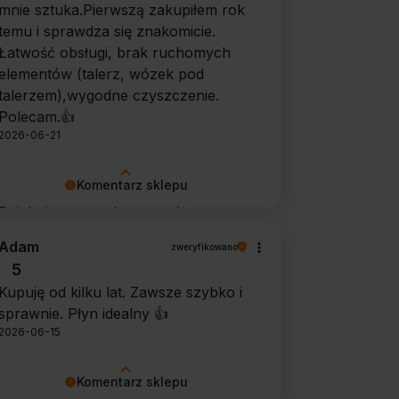
mnie sztuka.Pierwszą zakupiłem rok
temu i sprawdza się znakomicie.
Łatwość obsługi, brak ruchomych
elementów (talerz, wózek pod
talerzem),wygodne czyszczenie.
Polecam.👍️
2026-06-21
Komentarz sklepu
Dziękujemy za tak szczegółową
opinię 🙂 Cieszymy się, że doceniła
Adam
zweryfikowano
Pani wygodę obsługi i łatwość
5
utrzymania urządzenia w czystości.
Kupuję od kilku lat. Zawsze szybko i
To dla nas bardzo cenna informacja.
sprawnie. Płyn idealny 👍️
2026-06-15
Komentarz sklepu