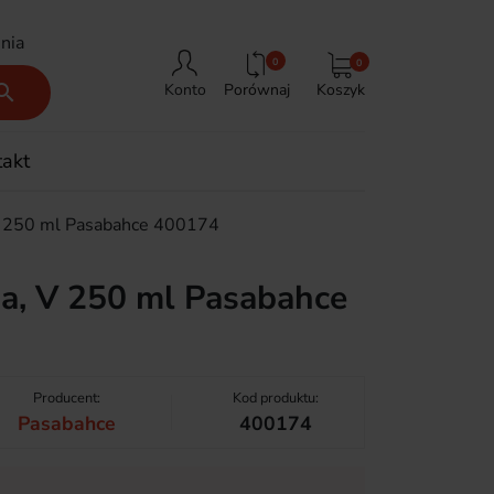
nia
0
0
Porównaj
Koszyk

Konto
takt
 V 250 ml Pasabahce 400174
na, V 250 ml Pasabahce
Producent:
Kod produktu:
Pasabahce
400174