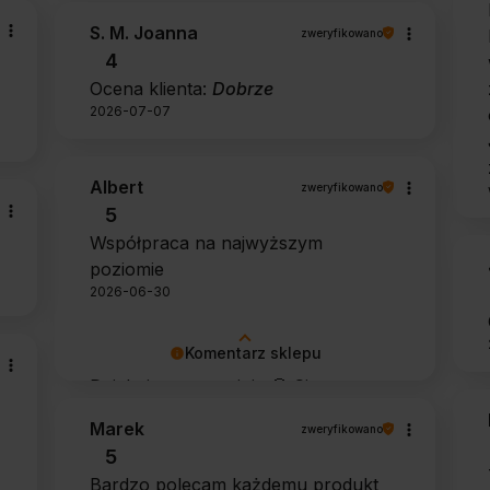
S. M. Joanna
zweryfikowano
4
Ocena klienta:
Dobrze
2026-07-07
Albert
zweryfikowano
5
Współpraca na najwyższym
poziomie
2026-06-30
Komentarz sklepu
Dziękujemy za opinię 🙂 Cieszymy
się, że zarówno współpraca, jak i
Marek
zweryfikowano
zakup spełniły Pana oczekiwania.
5
Dziękujemy za zaufanie.
Bardzo polecam każdemu produkt