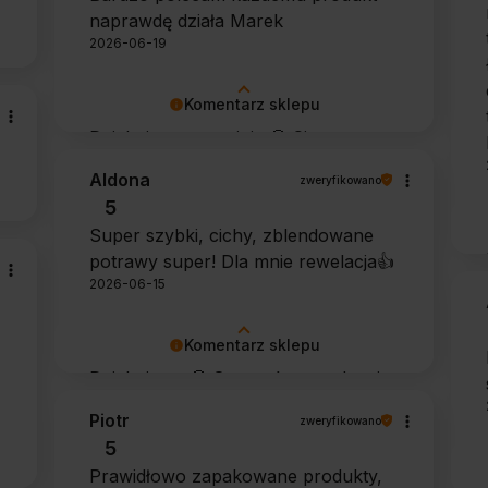
naprawdę działa Marek
2026-06-19
Komentarz sklepu
Dziękujemy za opinię 🙂 Cieszymy
się, że środek spełnił oczekiwania i
Aldona
zweryfikowano
potwierdził swoją skuteczność.
5
Super szybki, cichy, zblendowane
potrawy super! Dla mnie rewelacja👍️
2026-06-15
Komentarz sklepu
Dziękujemy 🙂 Super, że urządzenie
sprawdza się w codziennym
Piotr
zweryfikowano
użytkowaniu. Życzymy wielu
5
udanych kulinarnych inspiracji!
Prawidłowo zapakowane produkty,