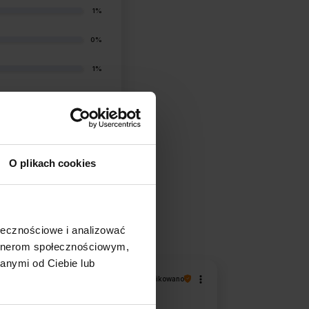
1%
0%
1%
O plikach cookies
filtry
ołecznościowe i analizować
artnerom społecznościowym,
anymi od Ciebie lub
Piotr
zweryfikowano
5