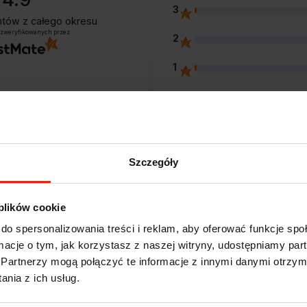
3
entów
z całego okresu
 zweryfikowanych przez
2
1
Opinie klientów
Szczegóły
e?
 plików cookie
do spersonalizowania treści i reklam, aby oferować funkcje sp
ormacje o tym, jak korzystasz z naszej witryny, udostępniamy p
Partnerzy mogą połączyć te informacje z innymi danymi otrzym
Magdalena
nia z ich usług.
zweryfikowano
5