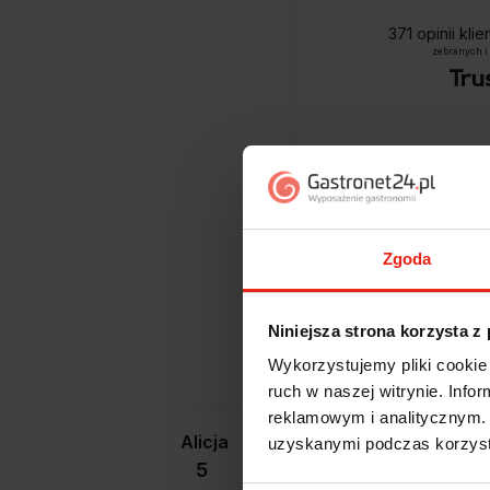
371
opinii kli
zebranych i
Zgoda
Jak zbieramy opini
Niniejsza strona korzysta z
Wykorzystujemy pliki cookie 
ruch w naszej witrynie. Inf
reklamowym i analitycznym. 
Alicja
uzyskanymi podczas korzysta
zweryfikowano
5