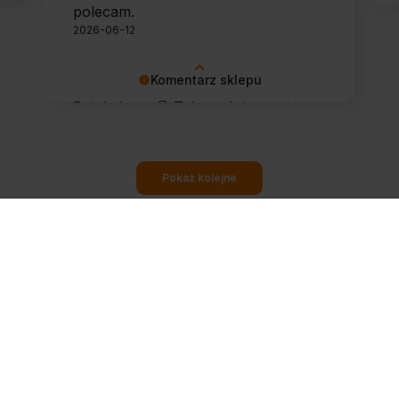
polecam.
2026-06-12
Komentarz sklepu
Dziękujemy 🙂 Tak właśnie powinno
to wyglądać 🙂
Pokaż kolejne
ZAPISZ MNIE
 i odbierz 40 zł rabatu na zakupy od 600 zł. Przypomnimy Ci też, zanim skończy się chemia 
rzętu.
otrzymywać newsletter Gastronet24.pl i wyrażam zgodę na przesyłanie informacji handlo
dany adres e-mail przez
MIG Głowaccy Sp. z o.o.
(ul. Elewatorska 29A, 15-620 Białystok,
32552). Zgodę mogę wycofać w każdej chwili, klikając link w stopce dowolnej wiadomośc