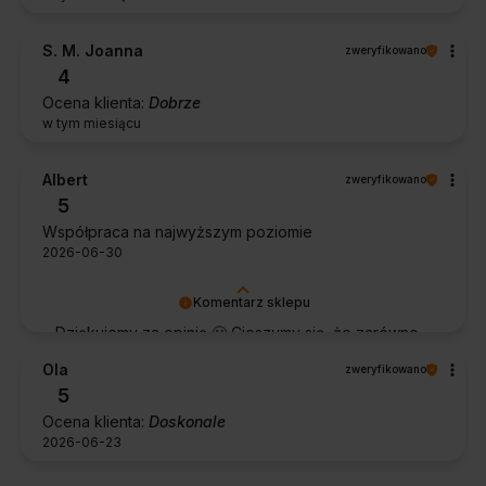
S. M. Joanna
zweryfikowano
4
Ocena klienta:
Dobrze
w tym miesiącu
Albert
zweryfikowano
5
Współpraca na najwyższym poziomie
2026-06-30
Komentarz sklepu
Dziękujemy za opinię 🙂 Cieszymy się, że zarówno
współpraca, jak i zakup spełniły Pana oczekiwania.
Ola
zweryfikowano
Dziękujemy za zaufanie.
5
Ocena klienta:
Doskonale
2026-06-23