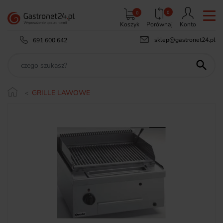
0
0
Koszyk
Porównaj
Konto
sklep@gastronet24.pl
691 600 642

GRILLE LAWOWE