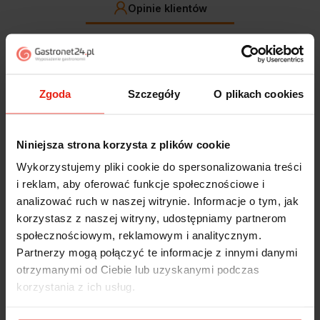
Opinie klientów
Jak zbieramy opinie?
filtry
Zgoda
Szczegóły
O plikach cookies
Magdalena
zweryfikowano
5
Ekspresowa realizacja zamówienia. Towar zgodny z
Niniejsza strona korzysta z plików cookie
oczekiwaniami. Sprzedawca profesjonalny i godny
Wykorzystujemy pliki cookie do spersonalizowania treści
polecenia 👍️👍️👍️👍️👍️👍️👍️
wczoraj
i reklam, aby oferować funkcje społecznościowe i
analizować ruch w naszej witrynie. Informacje o tym, jak
korzystasz z naszej witryny, udostępniamy partnerom
Piotr
zweryfikowano
5
społecznościowym, reklamowym i analitycznym.
Partnerzy mogą połączyć te informacje z innymi danymi
Ekspresowa dostawa, super. Obsługa bardzo pomocna,
chętnie podpowie i doradzi. Opakowanie dokładnie
otrzymanymi od Ciebie lub uzyskanymi podczas
zabezpieczone. Bardzo kulturalna obsługa, krótkie
korzystania z ich usług.
terminy realizacji. 👍️
wczoraj