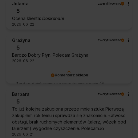
Jolanta
zweryfikowano
5
Ocena klienta:
Doskonale
2026-06-22
Grażyna
zweryfikowano
5
Bardzo Dobry Płyn. Polecam Grażyna
2026-06-22
Komentarz sklepu
Bardzo dziękujemy za pozytywną opinię 🙂
Życzymy, aby płyn nadal zapewniał doskonałe
Barbara
zweryfikowano
efekty przy każdym użyciu.
5
To już kolejna zakupiona przeze mnie sztuka.Pierwszą
zakupiłem rok temu i sprawdza się znakomicie. Łatwość
obsługi, brak ruchomych elementów (talerz, wózek pod
talerzem),wygodne czyszczenie. Polecam.👍️
2026-06-21