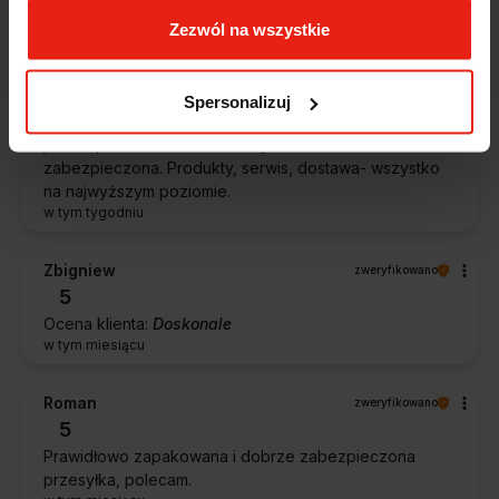
Zezwól na wszystkie
Stefan
zweryfikowano
5
Przesympatyczna obsługa. Zachęcam każdego do
Spersonalizuj
zakupów w tym sklepie. Precyzyjny czas dostawy,
jestem pod wrażeniem. Przesyłka została doskonale
zabezpieczona. Produkty, serwis, dostawa- wszystko
na najwyższym poziomie.
w tym tygodniu
Zbigniew
zweryfikowano
5
Ocena klienta:
Doskonale
w tym miesiącu
Roman
zweryfikowano
5
Prawidłowo zapakowana i dobrze zabezpieczona
przesyłka, polecam.