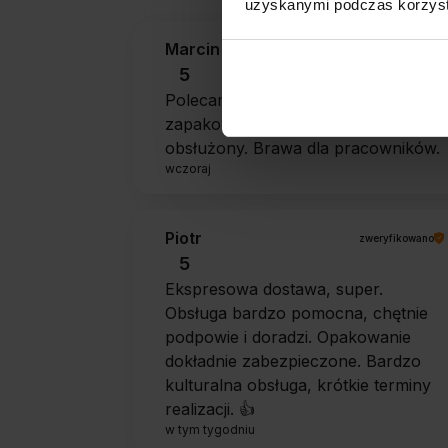
uzyskanymi podczas korzysta
Marcin
zweryfikowano
5
Polecam szybko sprawnie dobrze
zapakowane Zostałem świetnie
obsłużony. Brawa dla pracowników.
wczoraj
Piotr
zweryfikowano
5
Ekspresowa dostawa, super.
Obsługa bardzo pomocna, chętnie
podpowie i doradzi. Opakowanie
dokładnie zabezpieczone. Bardzo
kulturalna obsługa, krótkie terminy
realizacji. 👍️
w tym tygodniu