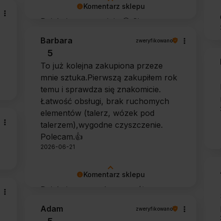
Komentarz sklepu
Dziękujemy za opinię 🙂 Cieszymy
się, że zarówno współpraca, jak i
Barbara
zweryfikowano
zakup spełniły Pana oczekiwania.
5
Dziękujemy za zaufanie.
To już kolejna zakupiona przeze
mnie sztuka.Pierwszą zakupiłem rok
temu i sprawdza się znakomicie.
Łatwość obsługi, brak ruchomych
elementów (talerz, wózek pod
talerzem),wygodne czyszczenie.
Polecam.👍️
2026-06-21
Komentarz sklepu
Dziękujemy za tak szczegółową
opinię 🙂 Cieszymy się, że doceniła
Adam
zweryfikowano
Pani wygodę obsługi i łatwość