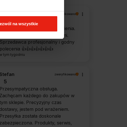
Magdalena
zweryfikowano
5
ezwól na wszystkie
Ekspresowa realizacja zamówienia.
Towar zgodny z oczekiwaniami.
Sprzedawca profesjonalny i godny
polecenia 👍️👍️👍️👍️👍️👍️👍️
w tym tygodniu
Stefan
zweryfikowano
5
Przesympatyczna obsługa.
Zachęcam każdego do zakupów w
tym sklepie. Precyzyjny czas
dostawy, jestem pod wrażeniem.
Przesyłka została doskonale
zabezpieczona. Produkty, serwis,