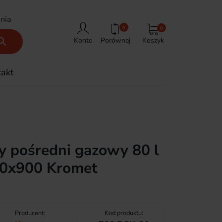
nia
0
0
Porównaj
Koszyk

Konto
takt
y pośredni gazowy 80 l
0x900 Kromet
Producent:
Kod produktu: