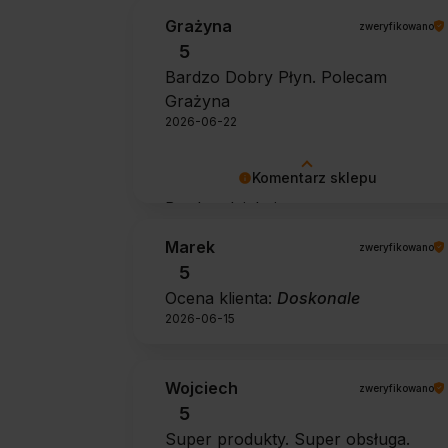
Grażyna
zweryfikowano
5
Bardzo Dobry Płyn. Polecam
Grażyna
2026-06-22
Komentarz sklepu
Bardzo dziękujemy za pozytywną
opinię 🙂 Życzymy, aby płyn nadal
Marek
zweryfikowano
zapewniał doskonałe efekty przy
5
każdym użyciu.
Ocena klienta:
Doskonale
2026-06-15
Wojciech
zweryfikowano
5
Super produkty. Super obsługa.