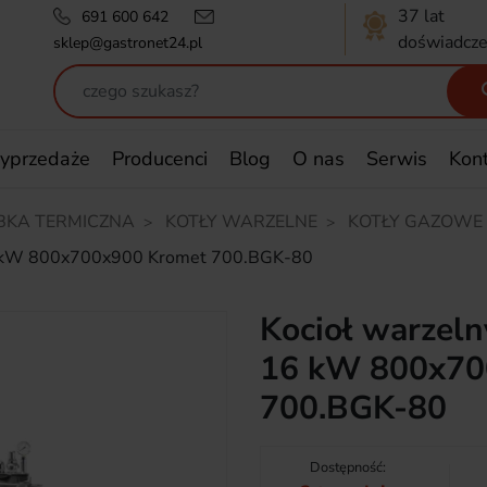
37 lat
691 600 642
doświadcze
sklep@gastronet24.pl
yprzedaże
Producenci
Blog
O nas
Serwis
Kon
BKA TERMICZNA
KOTŁY WARZELNE
KOTŁY GAZOWE
 16 kW 800x700x900 Kromet 700.BGK-80
Kocioł warzeln
16 kW 800x70
700.BGK-80
Dostępność: