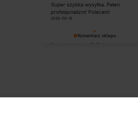
Super szybka wysyłka. Pełen
profesjonalizm! Polecam!
2026-06-15
Komentarz sklepu
Bardzo dziękuję 🙂 Takie opinie
motywują do dalszej pracy.
Zapisz się do newslettera
@
Zapisz się
Twojego sp
Chcę 