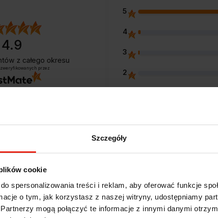
5
4
4.9
3
entów
z całego okresu
 zweryfikowanych przez
2
1
Szczegóły
Opinie klientów
 plików cookie
do spersonalizowania treści i reklam, aby oferować funkcje sp
e?
ormacje o tym, jak korzystasz z naszej witryny, udostępniamy p
Partnerzy mogą połączyć te informacje z innymi danymi otrzym