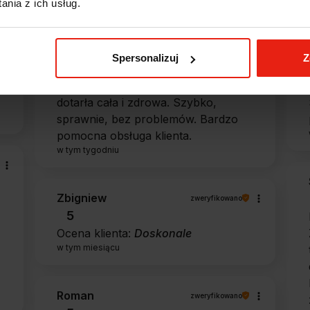
nia z ich usług.
Alicja
zweryfikowano
5
Spersonalizuj
Z
Jestem zaskoczona, że ta paczka
dotarła do mnie tak szybko. Paczka
dotarła cała i zdrowa. Szybko,
sprawnie, bez problemów. Bardzo
pomocna obsługa klienta.
w tym tygodniu
Zbigniew
zweryfikowano
5
Ocena klienta:
Doskonale
w tym miesiącu
Roman
zweryfikowano