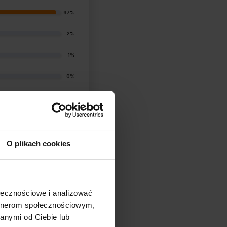
97%
2%
1%
0%
1%
O plikach cookies
ołecznościowe i analizować
filtry
artnerom społecznościowym,
anymi od Ciebie lub