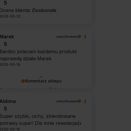
5
Ocena klienta:
Doskonale
2026-06-22
Marek
zweryfikowano
5
Bardzo polecam każdemu produkt
naprawdę działa Marek
2026-06-19
Komentarz sklepu
Dziękujemy za opinię 🙂 Cieszymy
się, że środek spełnił oczekiwania i
Aldona
zweryfikowano
potwierdził swoją skuteczność.
5
Super szybki, cichy, zblendowane
potrawy super! Dla mnie rewelacja👍️
2026-06-15