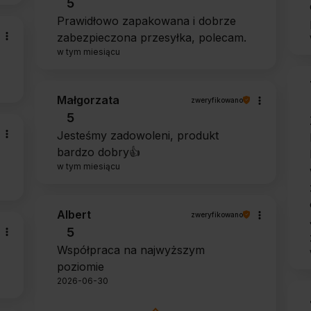
5
Prawidłowo zapakowana i dobrze
zabezpieczona przesyłka, polecam.
w tym miesiącu
Małgorzata
zweryfikowano
5
Jesteśmy zadowoleni, produkt
bardzo dobry👍️
w tym miesiącu
Albert
zweryfikowano
5
Współpraca na najwyższym
poziomie
2026-06-30