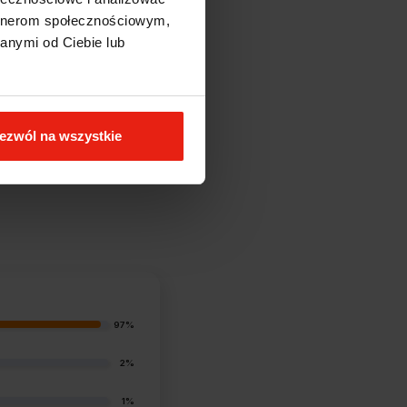
artnerom społecznościowym,
anymi od Ciebie lub
ezwól na wszystkie
97%
2%
1%