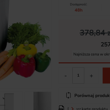
Dostępność:
48h
378,84 z
257
Najniższa cena w okr
-
+
Porównaj produk

Pobierz kartę produktu