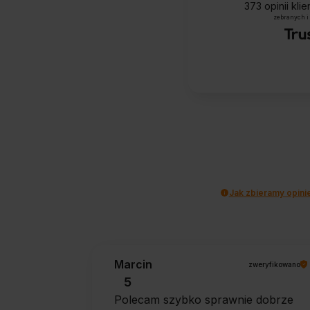
373
opinii kli
zebranych i
Jak zbieramy opini
Marcin
zweryfikowano
5
Polecam szybko sprawnie dobrze