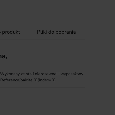
o produkt
Pliki do pobrania
na,
 Wykonany ze stali nierdzewnej i wyposażony
eference[oaicite:0]{index=0}.