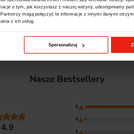
ormacje o tym, jak korzystasz z naszej witryny, udostępniamy p
Partnerzy mogą połączyć te informacje z innymi danymi otrzym
nia z ich usług.
Spersonalizuj
Z
Inni kupili również
Nasze Bestsellery
5
4
4.9
3