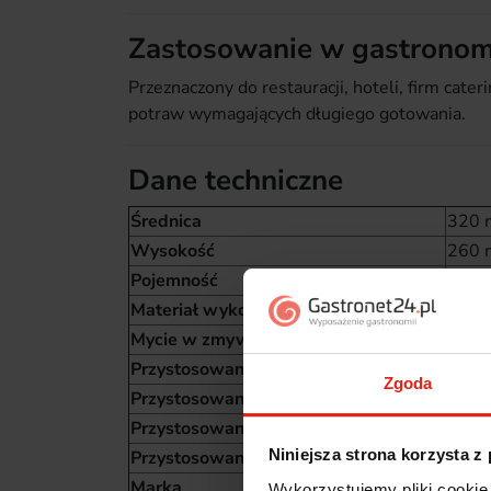
Zastosowanie w gastronom
Przeznaczony do restauracji, hoteli, firm ca
potraw wymagających długiego gotowania.
Dane techniczne
Średnica
320
Wysokość
260
Pojemność
20,9 
Materiał wykonania
Stal 
Mycie w zmywarce
Tak
Przystosowanie do kuchni gazowej
Tak
Zgoda
Przystosowanie do kuchni elektrycznej
Tak
Przystosowanie do kuchni ceramicznej
Tak
Niniejsza strona korzysta z
Przystosowanie do kuchni indukcyjnej
Tak
Marka
Stalg
Wykorzystujemy pliki cookie 