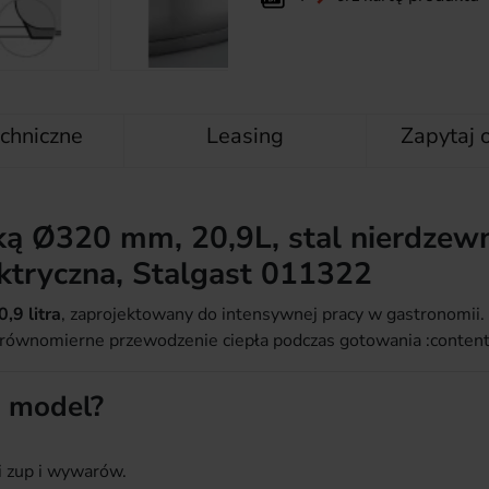
chniczne
Leasing
Zapytaj 
ą Ø320 mm, 20,9L, stal nierdzew
ektryczna, Stalgast 011322
,9 litra
, zaprojektowany do intensywnej pracy w gastronomii.
wnomierne przewodzenie ciepła podczas gotowania :contentR
n model?
i zup i wywarów.