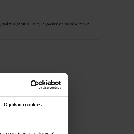
przygotowywaniu zup, wywarów, sosów oraz
O plikach cookies
ołecznościowe i analizować