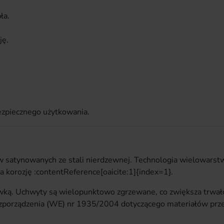
ła.
ję.
ezpiecznego użytkowania.
ków satynowanych ze stali nierdzewnej. Technologia wielowar
a korozję :contentReference[oaicite:1]{index=1}.
ką. Uchwyty są wielopunktowo zgrzewane, co zwiększa trwałość
zporządzenia (WE) nr 1935/2004 dotyczącego materiałów prze