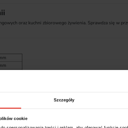
ii
teringowych oraz kuchni zbiorowego żywienia. Sprawdza się w 
 mm
 mm
L
nierdzewna
Szczegóły
 plików cookie
ast
do spersonalizowania treści i reklam, aby oferować funkcje sp