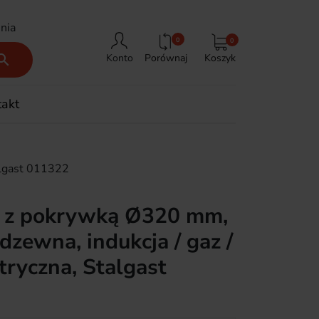
nia
0
0
Porównaj
Koszyk

Konto
takt
talgast 011322
 z pokrywką Ø320 mm,
rdzewna, indukcja / gaz /
tryczna, Stalgast