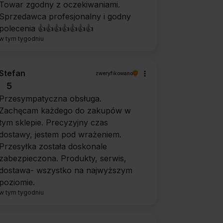
Towar zgodny z oczekiwaniami.
Sprzedawca profesjonalny i godny
polecenia 👍️👍️👍️👍️👍️👍️👍️
w tym tygodniu
Stefan
zweryfikowano
5
Przesympatyczna obsługa.
Zachęcam każdego do zakupów w
tym sklepie. Precyzyjny czas
dostawy, jestem pod wrażeniem.
Przesyłka została doskonale
zabezpieczona. Produkty, serwis,
dostawa- wszystko na najwyższym
poziomie.
w tym tygodniu