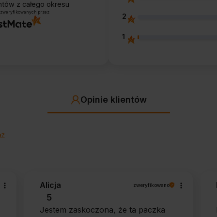
entów
z całego okresu
 zweryfikowanych przez
2
1
Opinie klientów
e?
Alicja
zweryfikowano
5
Jestem zaskoczona, że ta paczka