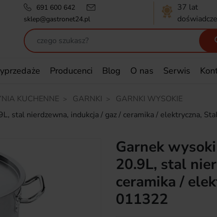
37 lat
691 600 642
doświadcze
sklep@gastronet24.pl
yprzedaże
Producenci
Blog
O nas
Serwis
Kon
NIA KUCHENNE
GARNKI
GARNKI WYSOKIE
 stal nierdzewna, indukcja / gaz / ceramika / elektryczna, S
Garnek wysoki
20.9L, stal nie
ceramika / elek
011322