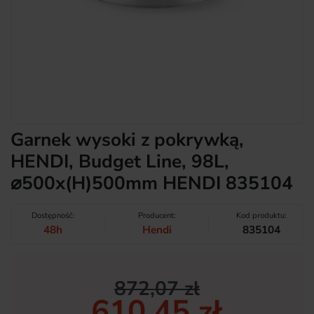
Garnek wysoki z pokrywką,
HENDI, Budget Line, 98L,
⌀500x(H)500mm HENDI 835104
Dostępność:
Producent:
Kod produktu:
48h
Hendi
835104
872,07 zł
610,45 zł