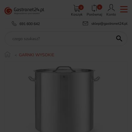
0
0
Koszyk
Porównaj
Konto
sklep@gastronet24.pl
691 600 642

GARNKI WYSOKIE