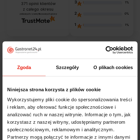
3
1%
371
opinii klientów
z całego okresu
2
0%
zebranych i zweryfikowanych przez
1
1%
Opinie klientów
Zgoda
Szczegóły
O plikach cookies
Jak zbieramy opinie?
filtry
Niniejsza strona korzysta z plików cookie
Alicja
zweryfikowano
Wykorzystujemy pliki cookie do spersonalizowania treści
5
i reklam, aby oferować funkcje społecznościowe i
Jestem zaskoczona, że ta paczka dotarła do mnie tak
analizować ruch w naszej witrynie. Informacje o tym, jak
szybko. Paczka dotarła cała i zdrowa. Szybko,
korzystasz z naszej witryny, udostępniamy partnerom
sprawnie, bez problemów. Bardzo pomocna obsługa
społecznościowym, reklamowym i analitycznym.
klienta.
Partnerzy mogą połączyć te informacje z innymi danymi
dzisiaj