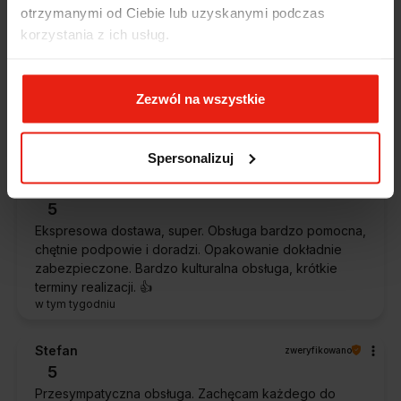
otrzymanymi od Ciebie lub uzyskanymi podczas
korzystania z ich usług.
Magdalena
zweryfikowano
5
Ekspresowa realizacja zamówienia. Towar zgodny z
Zezwól na wszystkie
oczekiwaniami. Sprzedawca profesjonalny i godny
polecenia 👍️👍️👍️👍️👍️👍️👍️
w tym tygodniu
Spersonalizuj
Piotr
zweryfikowano
5
Ekspresowa dostawa, super. Obsługa bardzo pomocna,
chętnie podpowie i doradzi. Opakowanie dokładnie
zabezpieczone. Bardzo kulturalna obsługa, krótkie
terminy realizacji. 👍️
w tym tygodniu
Stefan
zweryfikowano
5
Przesympatyczna obsługa. Zachęcam każdego do