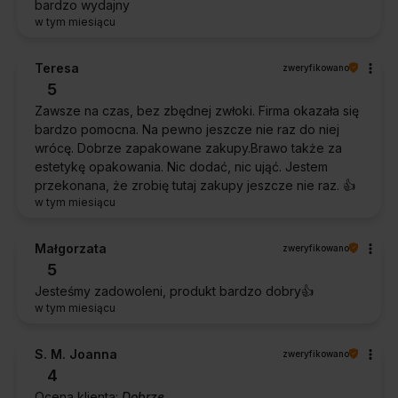
bardzo wydajny
w tym miesiącu
Teresa
zweryfikowano
5
Zawsze na czas, bez zbędnej zwłoki. Firma okazała się
bardzo pomocna. Na pewno jeszcze nie raz do niej
wrócę. Dobrze zapakowane zakupy.Brawo także za
estetykę opakowania. Nic dodać, nic ująć. Jestem
przekonana, że zrobię tutaj zakupy jeszcze nie raz. 👍️
w tym miesiącu
Małgorzata
zweryfikowano
5
Jesteśmy zadowoleni, produkt bardzo dobry👍️
w tym miesiącu
S. M. Joanna
zweryfikowano
4
Ocena klienta:
Dobrze