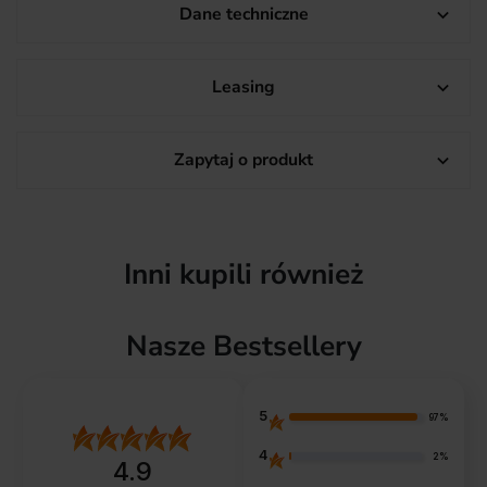
Dane techniczne

Leasing

Zapytaj o produkt

Inni kupili również
Nasze Bestsellery
5
97%
4
2%
4.9