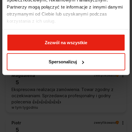
Zostałem świetnie obsłużony. Brawa dla pracowników.
w tym tygodniu
Partnerzy mogą połączyć te informacje z innymi danymi
otrzymanymi od Ciebie lub uzyskanymi podczas
korzystania z ich usług.
Alicja
zweryfikowano
5
Jestem zaskoczona, że ta paczka dotarła do mnie tak
szybko. Paczka dotarła cała i zdrowa. Szybko,
Zezwól na wszystkie
sprawnie, bez problemów. Bardzo pomocna obsługa
klienta.
w tym tygodniu
Spersonalizuj
Magdalena
zweryfikowano
5
Ekspresowa realizacja zamówienia. Towar zgodny z
oczekiwaniami. Sprzedawca profesjonalny i godny
polecenia 👍️👍️👍️👍️👍️👍️👍️
w tym tygodniu
Piotr
zweryfikowano
5