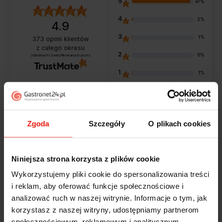
5
97%
4
2%
4.9
3
1%
373
opinii klientów
z całego okresu
2
0%
zebranych i zweryfikowanych przez
1
1%
Opinie klientów
Zgoda
Szczegóły
O plikach cookies
Jak zbieramy opinie?
filtry
Niniejsza strona korzysta z plików cookie
Wykorzystujemy pliki cookie do spersonalizowania treści
i reklam, aby oferować funkcje społecznościowe i
Marcin
zweryfikowano
analizować ruch w naszej witrynie. Informacje o tym, jak
5
korzystasz z naszej witryny, udostępniamy partnerom
Polecam szybko sprawnie dobrze zapakowane
społecznościowym, reklamowym i analitycznym.