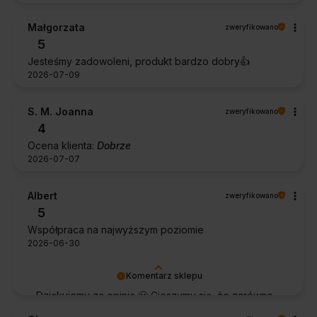
Małgorzata
zweryfikowano
5
Jesteśmy zadowoleni, produkt bardzo dobry👍️
2026-07-09
S. M. Joanna
zweryfikowano
4
Ocena klienta:
Dobrze
2026-07-07
Albert
zweryfikowano
5
Współpraca na najwyższym poziomie
2026-06-30
Komentarz sklepu
Dziękujemy za opinię 🙂 Cieszymy się, że zarówno
współpraca, jak i zakup spełniły Pana oczekiwania.