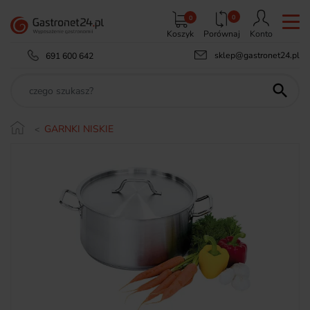
0
0
Koszyk
Porównaj
Konto
sklep@gastronet24.pl
691 600 642

GARNKI NISKIE