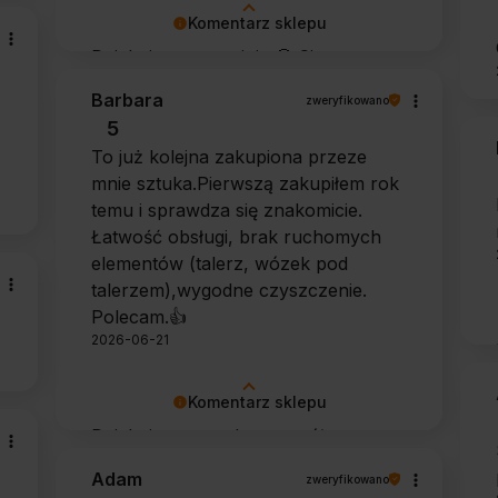
Komentarz sklepu
Dziękujemy za opinię 🙂 Cieszymy
się, że zarówno współpraca, jak i
Barbara
zweryfikowano
zakup spełniły Pana oczekiwania.
5
Dziękujemy za zaufanie.
To już kolejna zakupiona przeze
mnie sztuka.Pierwszą zakupiłem rok
temu i sprawdza się znakomicie.
Łatwość obsługi, brak ruchomych
elementów (talerz, wózek pod
talerzem),wygodne czyszczenie.
Polecam.👍️
2026-06-21
Komentarz sklepu
Dziękujemy za tak szczegółową
opinię 🙂 Cieszymy się, że doceniła
Adam
zweryfikowano
Pani wygodę obsługi i łatwość