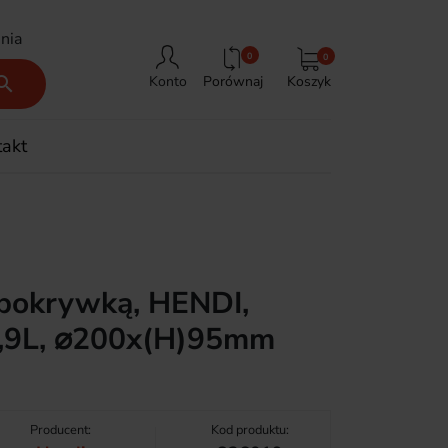
nia
0
0
Porównaj
Koszyk

Konto
takt
 pokrywką, HENDI,
 2,9L, ⌀200x(H)95mm
9
Producent:
Kod produktu: