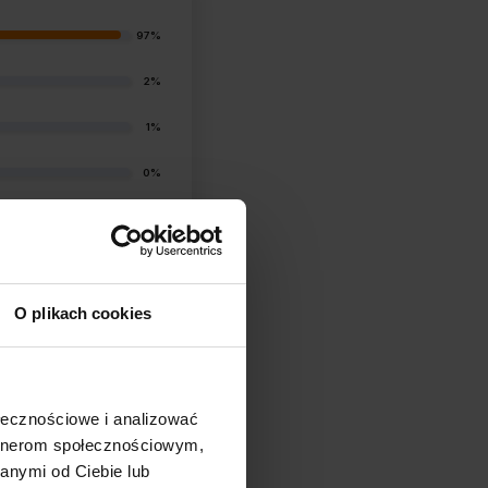
97%
2%
1%
0%
1%
O plikach cookies
ołecznościowe i analizować
filtry
artnerom społecznościowym,
anymi od Ciebie lub