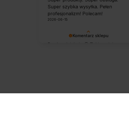
Super szybka wysyłka. Pełen
profesjonalizm! Polecam!
2026-06-15
Komentarz sklepu
Bardzo dziękuję 🙂 Takie opinie
motywują do dalszej pracy.
Zapisz się do newslettera
@
Zapisz się
Twojego sp