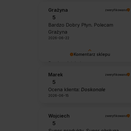
Grażyna
zweryfikowano
5
Bardzo Dobry Płyn. Polecam
Grażyna
2026-06-22
Komentarz sklepu
Bardzo dziękujemy za pozytywną
opinię 🙂 Życzymy, aby płyn nadal
Marek
zweryfikowano
zapewniał doskonałe efekty przy
5
każdym użyciu.
Ocena klienta:
Doskonale
2026-06-15
Wojciech
zweryfikowano
5
Super produkty. Super obsługa.