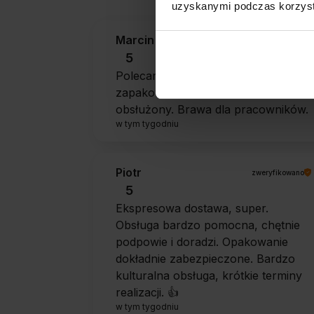
uzyskanymi podczas korzysta
Marcin
zweryfikowano
5
Polecam szybko sprawnie dobrze
zapakowane Zostałem świetnie
obsłużony. Brawa dla pracowników.
w tym tygodniu
Piotr
zweryfikowano
5
Ekspresowa dostawa, super.
Obsługa bardzo pomocna, chętnie
podpowie i doradzi. Opakowanie
dokładnie zabezpieczone. Bardzo
kulturalna obsługa, krótkie terminy
realizacji. 👍️
w tym tygodniu