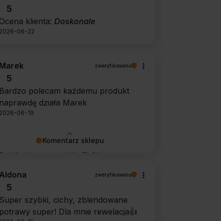
5
Ocena klienta:
Doskonale
2026-06-22
Marek
zweryfikowano
5
Bardzo polecam każdemu produkt
naprawdę działa Marek
2026-06-19
Komentarz sklepu
Dziękujemy za opinię 🙂 Cieszymy
się, że środek spełnił oczekiwania i
Aldona
zweryfikowano
potwierdził swoją skuteczność.
5
Super szybki, cichy, zblendowane
potrawy super! Dla mnie rewelacja👍️