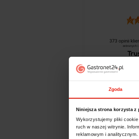
373
opinii kli
zebranych i
Zgoda
Niniejsza strona korzysta z
Wykorzystujemy pliki cookie 
Jak zbieramy opini
ruch w naszej witrynie. Inf
reklamowym i analitycznym. 