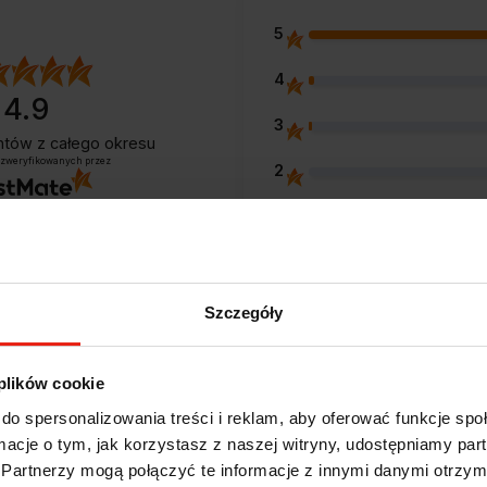
5
4
4.9
3
entów
z całego okresu
 zweryfikowanych przez
2
1
Szczegóły
Opinie klientów
 plików cookie
do spersonalizowania treści i reklam, aby oferować funkcje sp
e?
ormacje o tym, jak korzystasz z naszej witryny, udostępniamy p
Partnerzy mogą połączyć te informacje z innymi danymi otrzym