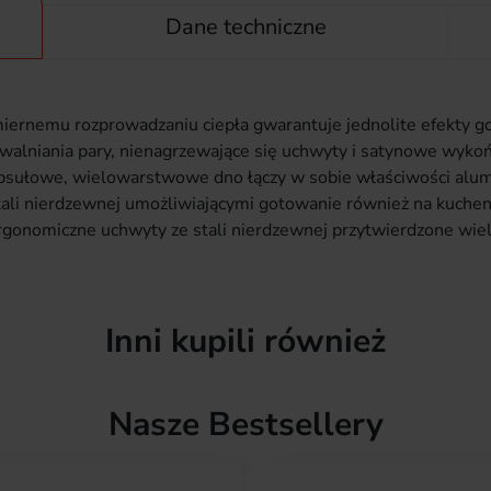
Dane techniczne
iernemu rozprowadzaniu ciepła gwarantuje jednolite efekty go
alniania pary, nienagrzewające się uchwyty i satynowe wykońc
psułowe, wielowarstwowe dno łączy w sobie właściwości alumi
tali nierdzewnej umożliwiającymi gotowanie również na kuche
ergonomiczne uchwyty ze stali nierdzewnej przytwierdzone wi
Inni kupili również
Nasze Bestsellery