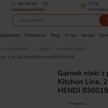
37 lat
691 600 642
doświadcze
sklep@gastronet24.pl
yprzedaże
Producenci
Blog
O nas
Serwis
Kon
NIA KUCHENNE
GARNKI
GARNKI NISKIE
n Line, 2,9L, ⌀200x(H)95mm HENDI 836019
Garnek niski z
Kitchen Line,
HENDI 83601
Dostępność: