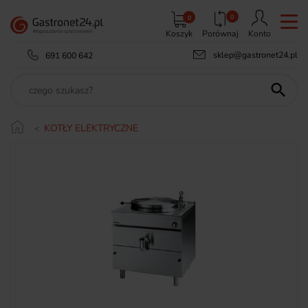
0
0
Koszyk
Porównaj
Konto
sklep@gastronet24.pl
691 600 642

KOTŁY ELEKTRYCZNE