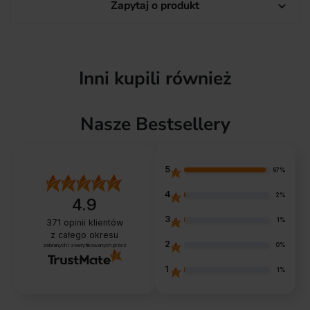
Zapytaj o produkt

Inni kupili również
Nasze Bestsellery
5
97%
4
2%
4.9
3
1%
371
opinii klientów
z całego okresu
2
0%
zebranych i zweryfikowanych przez
1
1%