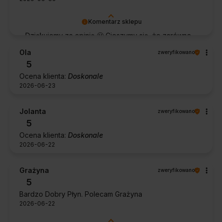
Komentarz sklepu
Dziękujemy za opinię 🙂 Cieszymy się, że zarówno
współpraca, jak i zakup spełniły Pana oczekiwania.
Ola
zweryfikowano
Dziękujemy za zaufanie.
5
Ocena klienta:
Doskonale
2026-06-23
Jolanta
zweryfikowano
5
Ocena klienta:
Doskonale
2026-06-22
Grażyna
zweryfikowano
5
Bardzo Dobry Płyn. Polecam Grażyna
2026-06-22