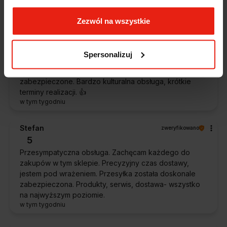
w tym tygodniu
Zezwól na wszystkie
Piotr
zweryfikowano
5
Spersonalizuj
Ekspresowa dostawa, super. Obsługa bardzo pomocna,
chętnie podpowie i doradzi. Opakowanie dokładnie
zabezpieczone. Bardzo kulturalna obsługa, krótkie
terminy realizacji. 👍️
w tym tygodniu
Stefan
zweryfikowano
5
Przesympatyczna obsługa. Zachęcam każdego do
zakupów w tym sklepie. Precyzyjny czas dostawy,
jestem pod wrażeniem. Przesyłka została doskonale
zabezpieczona. Produkty, serwis, dostawa- wszystko
na najwyższym poziomie.
w tym tygodniu