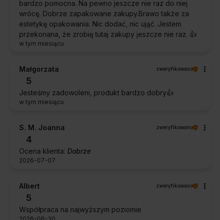
bardzo pomocna. Na pewno jeszcze nie raz do niej
wrócę. Dobrze zapakowane zakupy.Brawo także za
estetykę opakowania. Nic dodać, nic ująć. Jestem
przekonana, że zrobię tutaj zakupy jeszcze nie raz. 👍️
w tym miesiącu
Małgorzata
zweryfikowano
5
Jesteśmy zadowoleni, produkt bardzo dobry👍️
w tym miesiącu
S. M. Joanna
zweryfikowano
4
Ocena klienta:
Dobrze
2026-07-07
Albert
zweryfikowano
5
Współpraca na najwyższym poziomie
2026-06-30