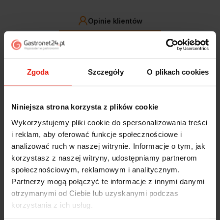
Opinie klientów
Jak zbieramy opinie?
filtry
Zgoda
Szczegóły
O plikach cookies
Alicja
zweryfikowano
5
Niniejsza strona korzysta z plików cookie
Jestem zaskoczona, że ta paczka dotarła do mnie tak
szybko. Paczka dotarła cała i zdrowa. Szybko,
Wykorzystujemy pliki cookie do spersonalizowania treści
sprawnie, bez problemów. Bardzo pomocna obsługa
i reklam, aby oferować funkcje społecznościowe i
klienta.
analizować ruch w naszej witrynie. Informacje o tym, jak
wczoraj
korzystasz z naszej witryny, udostępniamy partnerom
społecznościowym, reklamowym i analitycznym.
Magdalena
zweryfikowano
Partnerzy mogą połączyć te informacje z innymi danymi
5
otrzymanymi od Ciebie lub uzyskanymi podczas
Ekspresowa realizacja zamówienia. Towar zgodny z
korzystania z ich usług.
oczekiwaniami. Sprzedawca profesjonalny i godny
polecenia 👍️👍️👍️👍️👍️👍️👍️