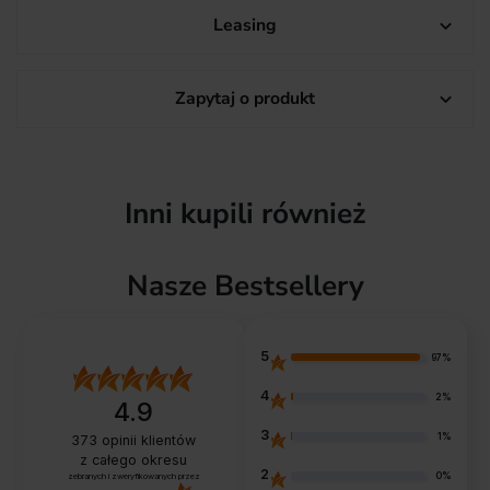
Leasing

Zapytaj o produkt

Inni kupili również
Nasze Bestsellery
5
97%
4
2%
4.9
3
1%
373
opinii klientów
z całego okresu
2
0%
zebranych i zweryfikowanych przez