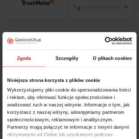
1
1%
Opinie klientów
Jak zbieramy opinie?
filtry
Zgoda
Szczegóły
O plikach cookies
Marcin
Niniejsza strona korzysta z plików cookie
zweryfikowano
5
Wykorzystujemy pliki cookie do spersonalizowania treści
Polecam szybko sprawnie dobrze zapakowane
i reklam, aby oferować funkcje społecznościowe i
Zostałem świetnie obsłużony. Brawa dla pracowników.
analizować ruch w naszej witrynie. Informacje o tym, jak
w tym tygodniu
korzystasz z naszej witryny, udostępniamy partnerom
społecznościowym, reklamowym i analitycznym.
Alicja
zweryfikowano
Partnerzy mogą połączyć te informacje z innymi danymi
5
otrzymanymi od Ciebie lub uzyskanymi podczas
Jestem zaskoczona, że ta paczka dotarła do mnie tak