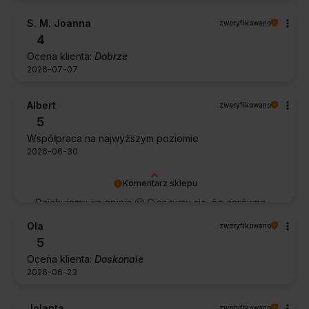
S. M. Joanna
zweryfikowano
4
Ocena klienta:
Dobrze
2026-07-07
Albert
zweryfikowano
5
Współpraca na najwyższym poziomie
2026-06-30
Komentarz sklepu
Dziękujemy za opinię 🙂 Cieszymy się, że zarówno
współpraca, jak i zakup spełniły Pana oczekiwania.
Ola
zweryfikowano
Dziękujemy za zaufanie.
5
Ocena klienta:
Doskonale
2026-06-23
Jolanta
zweryfikowano