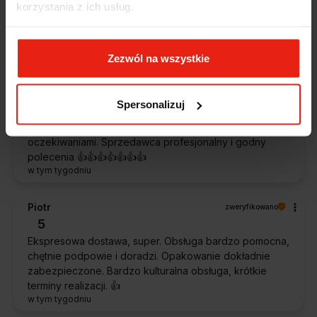
korzystania z ich usług.
szybko. Paczka dotarła cała i zdrowa. Szybko,
sprawnie, bez problemów. Bardzo pomocna obsługa
klienta.
w tym tygodniu
Zezwól na wszystkie
Magdalena
zweryfikowano
Spersonalizuj
5
Ekspresowa realizacja zamówienia. Towar zgodny z
oczekiwaniami. Sprzedawca profesjonalny i godny
polecenia 👍️👍️👍️👍️👍️👍️👍️
w tym tygodniu
Piotr
zweryfikowano
5
Ekspresowa dostawa, super. Obsługa bardzo pomocna,
chętnie podpowie i doradzi. Opakowanie dokładnie
zabezpieczone. Bardzo kulturalna obsługa, krótkie
terminy realizacji. 👍️
w tym tygodniu