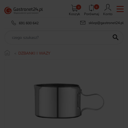
0
0
Koszyk
Porównaj
Konto
sklep@gastronet24.pl
691 600 642

DZBANKI I WAZY