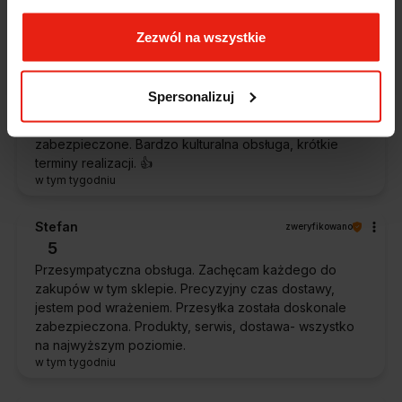
w tym tygodniu
Zezwól na wszystkie
Piotr
zweryfikowano
5
Spersonalizuj
Ekspresowa dostawa, super. Obsługa bardzo pomocna,
chętnie podpowie i doradzi. Opakowanie dokładnie
zabezpieczone. Bardzo kulturalna obsługa, krótkie
terminy realizacji. 👍️
w tym tygodniu
Stefan
zweryfikowano
5
Przesympatyczna obsługa. Zachęcam każdego do
zakupów w tym sklepie. Precyzyjny czas dostawy,
jestem pod wrażeniem. Przesyłka została doskonale
zabezpieczona. Produkty, serwis, dostawa- wszystko
na najwyższym poziomie.
w tym tygodniu