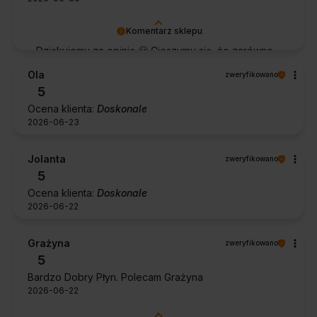
Komentarz sklepu
Dziękujemy za opinię 🙂 Cieszymy się, że zarówno
współpraca, jak i zakup spełniły Pana oczekiwania.
Ola
zweryfikowano
Dziękujemy za zaufanie.
5
Ocena klienta:
Doskonale
2026-06-23
Jolanta
zweryfikowano
5
Ocena klienta:
Doskonale
2026-06-22
Grażyna
zweryfikowano
5
Bardzo Dobry Płyn. Polecam Grażyna
2026-06-22