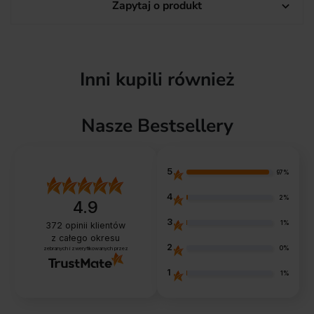
Zapytaj o produkt

Inni kupili również
Nasze Bestsellery
5
97%
4
2%
4.9
3
1%
372
opinii klientów
z całego okresu
2
0%
zebranych i zweryfikowanych przez
1
1%