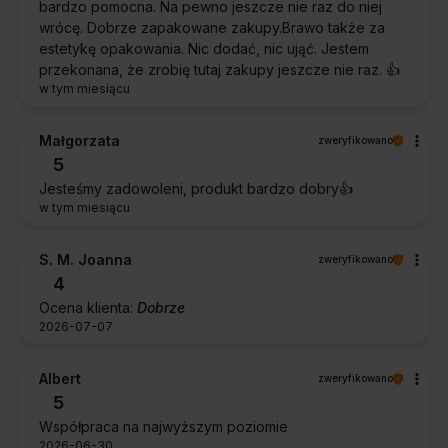
bardzo pomocna. Na pewno jeszcze nie raz do niej
wrócę. Dobrze zapakowane zakupy.Brawo także za
estetykę opakowania. Nic dodać, nic ująć. Jestem
przekonana, że zrobię tutaj zakupy jeszcze nie raz. 👍️
w tym miesiącu
Małgorzata
zweryfikowano
5
Jesteśmy zadowoleni, produkt bardzo dobry👍️
w tym miesiącu
S. M. Joanna
zweryfikowano
4
Ocena klienta:
Dobrze
2026-07-07
Albert
zweryfikowano
5
Współpraca na najwyższym poziomie
2026-06-30