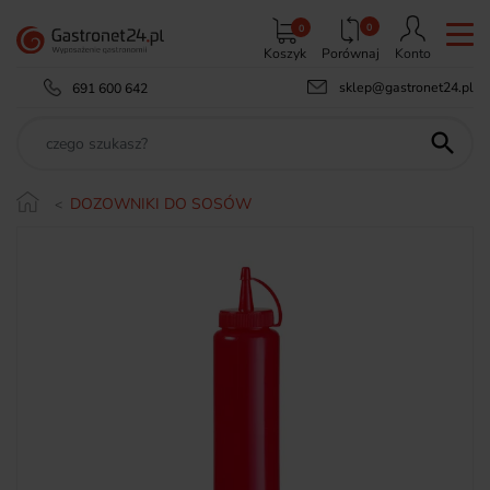
0
0
Koszyk
Porównaj
Konto
sklep@gastronet24.pl
691 600 642

DOZOWNIKI DO SOSÓW