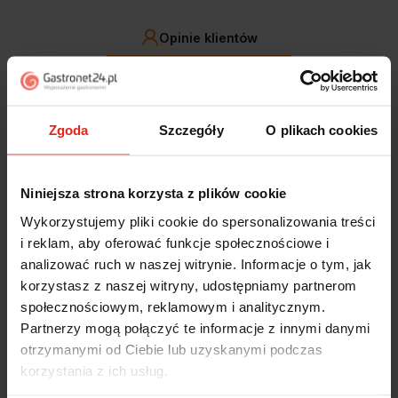
Opinie klientów
Jak zbieramy opinie?
filtry
Zgoda
Szczegóły
O plikach cookies
Alicja
zweryfikowano
5
Niniejsza strona korzysta z plików cookie
Jestem zaskoczona, że ta paczka dotarła do mnie tak
szybko. Paczka dotarła cała i zdrowa. Szybko,
Wykorzystujemy pliki cookie do spersonalizowania treści
sprawnie, bez problemów. Bardzo pomocna obsługa
i reklam, aby oferować funkcje społecznościowe i
klienta.
analizować ruch w naszej witrynie. Informacje o tym, jak
wczoraj
korzystasz z naszej witryny, udostępniamy partnerom
społecznościowym, reklamowym i analitycznym.
Magdalena
zweryfikowano
Partnerzy mogą połączyć te informacje z innymi danymi
5
otrzymanymi od Ciebie lub uzyskanymi podczas
Ekspresowa realizacja zamówienia. Towar zgodny z
korzystania z ich usług.
oczekiwaniami. Sprzedawca profesjonalny i godny
polecenia 👍️👍️👍️👍️👍️👍️👍️