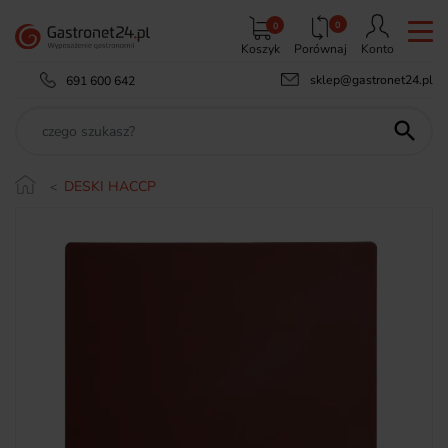
0
0
Koszyk
Porównaj
Konto
sklep@gastronet24.pl
691 600 642

DESKI HACCP