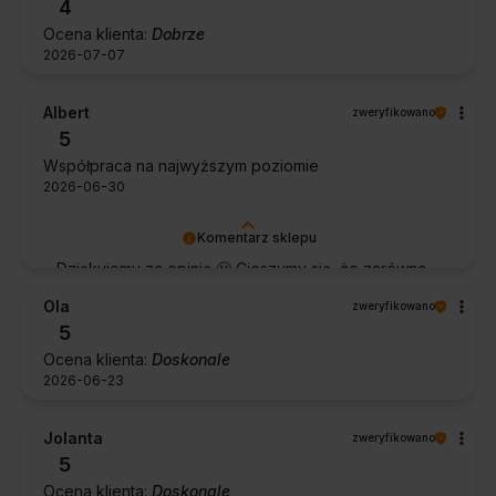
4
Ocena klienta:
Dobrze
2026-07-07
Albert
zweryfikowano
5
Współpraca na najwyższym poziomie
2026-06-30
Komentarz sklepu
Dziękujemy za opinię 🙂 Cieszymy się, że zarówno
współpraca, jak i zakup spełniły Pana oczekiwania.
Ola
zweryfikowano
Dziękujemy za zaufanie.
5
Ocena klienta:
Doskonale
2026-06-23
Jolanta
zweryfikowano
5
Ocena klienta:
Doskonale