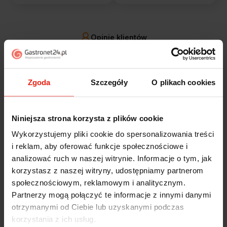
Opinie klientów
Jak zbieramy opinie?
filtry
Zgoda
Szczegóły
O plikach cookies
Marcin
zweryfikowano
5
Niniejsza strona korzysta z plików cookie
Polecam szybko sprawnie dobrze zapakowane
Wykorzystujemy pliki cookie do spersonalizowania treści
Zostałem świetnie obsłużony. Brawa dla pracowników.
i reklam, aby oferować funkcje społecznościowe i
wczoraj
analizować ruch w naszej witrynie. Informacje o tym, jak
korzystasz z naszej witryny, udostępniamy partnerom
Alicja
zweryfikowano
społecznościowym, reklamowym i analitycznym.
5
Partnerzy mogą połączyć te informacje z innymi danymi
Jestem zaskoczona, że ta paczka dotarła do mnie tak
otrzymanymi od Ciebie lub uzyskanymi podczas
szybko. Paczka dotarła cała i zdrowa. Szybko,
korzystania z ich usług.
sprawnie, bez problemów. Bardzo pomocna obsługa