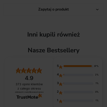
Zapytaj o produkt

Inni kupili również
Nasze Bestsellery
5
97%
4
2%
4.9
3
1%
373
opinii klientów
z całego okresu
2
0%
zebranych i zweryfikowanych przez
1
1%